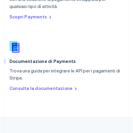
English
qualsiasi tipo di attività.
Repubblica Ceca
Scopri Payments
English
Romania
English
Singapore
English
简体中文
Slovacchia
English
Documentazione di Payments
Slovenia
English
Italiano
Trova una guida per integrare le API per i pagamenti di
Spagna
Stripe.
Español
English
Stati Uniti
Consulta la documentazione
English
Español
简体中文
Svezia
Svenska
English
Svizzera
Deutsch
Français
Italiano
English
Thailandia
ไทย
English
Ungheria