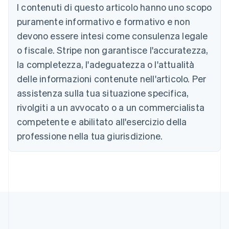
Austria
I contenuti di questo articolo hanno uno scopo
Deutsch
English
puramente informativo e formativo e non
Belgio
devono essere intesi come consulenza legale
Nederlands
Français
Deutsch
English
Brasile
o fiscale. Stripe non garantisce l'accuratezza,
Português
English
la completezza, l'adeguatezza o l'attualità
Bulgaria
English
delle informazioni contenute nell'articolo. Per
Canada
assistenza sulla tua situazione specifica,
English
Français
Cina continentale
rivolgiti a un avvocato o a un commercialista
简体中文
English
competente e abilitato all'esercizio della
Cipro
professione nella tua giurisdizione.
English
Croazia
English
Italiano
Danimarca
English
Emirati Arabi Uniti
English
Estonia
English