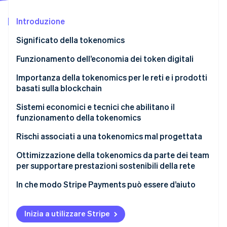
Scopri cosa ti aspetta
Introduzione
Radar
Ecosistema
Prevenzione delle frodi
Significato della tokenomics
Partner
Atlas
Stripe App Marketplace
Costituzione di start-up
Funzionamento dell’economia dei token digitali
Climate
Importanza della tokenomics per le reti e i prodotti
Rimozione del carbonio
basati sulla blockchain
Identity
Verifica online dell'identità
Sostenibilità della rete
Sistemi economici e tecnici che abilitano il
funzionamento della tokenomics
Formazione di valore e solidità
Rischi associati a una tokenomics mal progettata
Allineamento degli incentivi
Ottimizzazione della tokenomics da parte dei team
Equità della comunità
Stripe Sessions 2026
per supportare prestazioni sostenibili della rete
Scopri come Stripe sta costruendo l'infrastruttura economi
Guarda ora
In che modo Stripe Payments può essere d’aiuto
Inizia a utilizzare Stripe