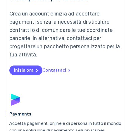
English
Crea un account e inizia ad accettare
Lussemburgo
Français
Deutsch
English
pagamenti senza la necessità di stipulare
Malaysia
contratti o di comunicare le tue coordinate
English
简体中文
Malta
bancarie. In alternativa, contattaci per
English
progettare un pacchetto personalizzato per la
Messico
tua attività.
Español
English
Norvegia
English
Inizia ora
Contattaci
Nuova Zelanda
English
Paesi Bassi
Nederlands
English
Polonia
English
Portogallo
Português
English
Payments
RAS di Hong Kong, Cina
Accetta pagamenti online e di persona in tutto il mondo
English
简体中文
con una soluzione di pagamento sviluppata per
Regno Unito