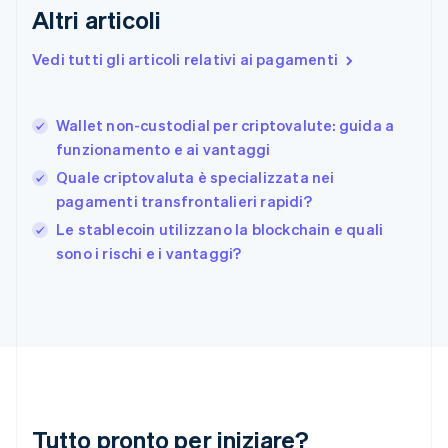
Finlandia
Altri articoli
English
Svenska
Francia
Vedi tutti gli articoli relativi ai pagamenti
Français
English
Germania
Deutsch
English
Wallet non-custodial per criptovalute: guida a
Giappone
日本語
English
funzionamento e ai vantaggi
Gibilterra
Quale criptovaluta è specializzata nei
English
pagamenti transfrontalieri rapidi?
Grecia
English
Le stablecoin utilizzano la blockchain e quali
India
sono i rischi e i vantaggi?
English
Irlanda
English
Italia
Italiano
English
Lettonia
English
Liechtenstein
Deutsch
English
Tutto pronto per iniziare?
Lituania