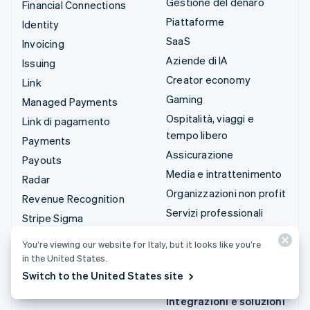
Gestione del denaro
Financial Connections
Piattaforme
Identity
SaaS
Invoicing
Aziende di IA
Issuing
Creator economy
Link
Gaming
Managed Payments
Ospitalità, viaggi e
Link di pagamento
tempo libero
Payments
Assicurazione
Payouts
Media e intrattenimento
Radar
Organizzazioni non profit
Revenue Recognition
Servizi professionali
Stripe Sigma
Pubblica
Tax
You’re viewing our website for Italy, but it looks like you’re
amministrazione
Terminal
in the United States.
Commercio al dettaglio
Switch to the United States site
Treasury
Integrazioni e soluzioni