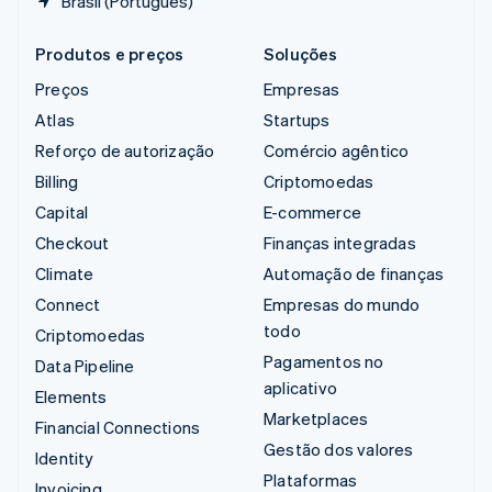
Brasil (Português)
Produtos e preços
Soluções
Preços
Empresas
Atlas
Startups
Reforço de autorização
Comércio agêntico
Billing
Criptomoedas
Capital
E-commerce
Checkout
Finanças integradas
Climate
Automação de finanças
Connect
Empresas do mundo
todo
Criptomoedas
Pagamentos no
Data Pipeline
aplicativo
Elements
Marketplaces
Financial Connections
Gestão dos valores
Identity
Plataformas
Invoicing