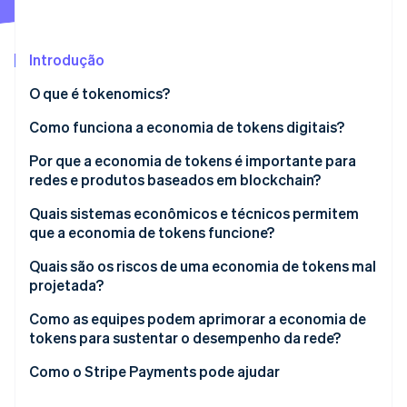
Ecossistema
Introdução
Stripe Sessions 2026
Parceiros
O que é tokenomics?
Stripe App Marketplace
Veja como a Stripe está construindo a infraestrutura econô
Assista agora
Como funciona a economia de tokens digitais?
Por que a economia de tokens é importante para
redes e produtos baseados em blockchain?
Sustentabilidade da rede
Quais sistemas econômicos e técnicos permitem
que a economia de tokens funcione?
Formação e durabilidade de valor
Quais são os riscos de uma economia de tokens mal
Alinhamento de incentivos
projetada?
Equidade da comunidade
Como as equipes podem aprimorar a economia de
tokens para sustentar o desempenho da rede?
Como o Stripe Payments pode ajudar