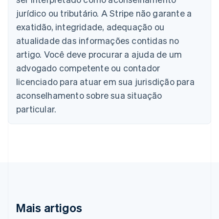
Deutsch
English
Bélgica
jurídico ou tributário. A Stripe não garante a
Nederlands
Français
Deutsch
English
exatidão, integridade, adequação ou
Brasil
atualidade das informações contidas no
Português
English
Bulgária
artigo. Você deve procurar a ajuda de um
English
advogado competente ou contador
Canadá
English
Français
licenciado para atuar em sua jurisdição para
China continental
aconselhamento sobre sua situação
简体中文
English
Chipre
particular.
English
Croácia
English
Italiano
Dinamarca
English
Emirados Árabes Unidos
English
Eslováquia
English
Mais artigos
Eslovênia