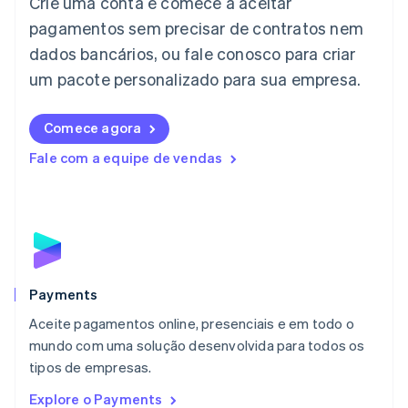
Crie uma conta e comece a aceitar
Italiano
English
Japão
pagamentos sem precisar de contratos nem
日本語
English
dados bancários, ou fale conosco para criar
Letônia
English
um pacote personalizado para sua empresa.
Liechtenstein
Deutsch
English
Comece agora
Lituânia
English
Fale com a equipe de vendas
Luxemburgo
Français
Deutsch
English
Malásia
English
简体中文
Malta
English
México
Español
English
Payments
Noruega
Aceite pagamentos online, presenciais e em todo o
English
mundo com uma solução desenvolvida para todos os
Nova Zelândia
English
tipos de empresas.
Países Baixos
Explore o Payments
Nederlands
English