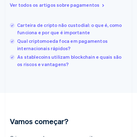
English
Italiano
Ver todos os artigos sobre pagamentos
Espanha
Español
English
Estados Unidos
Carteira de cripto não custodial: o que é, como
English
Español
简体中文
Estônia
funciona e por que é importante
English
Qual criptomoeda foca em pagamentos
Finlândia
internacionais rápidos?
English
Svenska
França
As stablecoins utilizam blockchain e quais são
Français
English
os riscos e vantagens?
Gibraltar
English
Grécia
English
Hungria
English
Índia
English
Irlanda
Vamos começar?
English
Itália