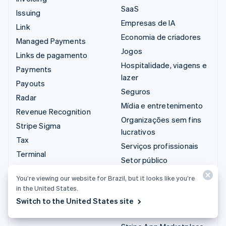
SaaS
Issuing
Empresas de IA
Link
Economia de criadores
Managed Payments
Jogos
Links de pagamento
Hospitalidade, viagens e
Payments
lazer
Payouts
Seguros
Radar
Mídia e entretenimento
Revenue Recognition
Organizações sem fins
Stripe Sigma
lucrativos
Tax
Serviços profissionais
Terminal
Setor público
Treasury
Varejo
You’re viewing our website for Brazil, but it looks like you’re
in the United States.
Integrações e soluções
Switch to the United States site
personalizadas