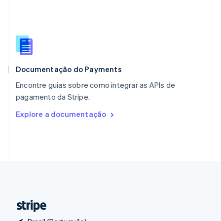
Polônia
English
Portugal
Português
English
RAE de Hong Kong, China
English
简体中文
Documentação do Payments
Reino Unido
English
Encontre guias sobre como integrar as APIs de
República Tcheca
pagamento da Stripe.
English
Romênia
Explore a documentação
English
Singapura
English
简体中文
Suécia
Svenska
English
Suíça
Deutsch
Français
Italiano
English
Tailândia
ไทย
English