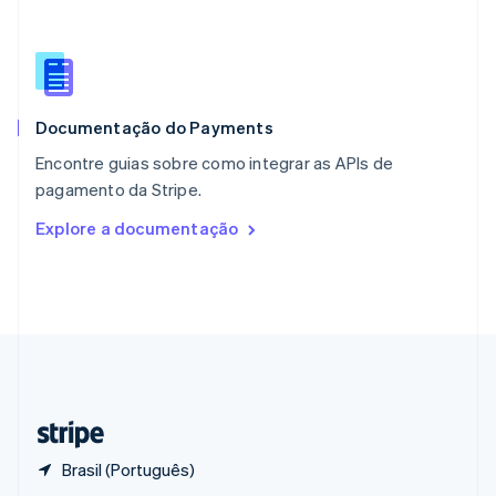
English
Portugal
Português
English
RAE de Hong Kong, China
English
简体中文
Documentação do Payments
Reino Unido
English
Encontre guias sobre como integrar as APIs de
República Tcheca
pagamento da Stripe.
English
Romênia
Explore a documentação
English
Singapura
English
简体中文
Suécia
Svenska
English
Suíça
Deutsch
Français
Italiano
English
Tailândia
ไทย
English
Brasil (Português)