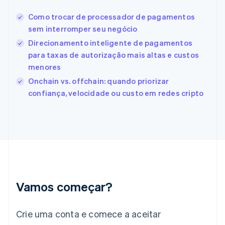
Español
English
Como trocar de processador de pagamentos
Estados Unidos
sem interromper seu negócio
English
Español
简体中文
Estônia
Direcionamento inteligente de pagamentos
English
para taxas de autorização mais altas e custos
Finlândia
menores
English
Svenska
França
Onchain vs. offchain: quando priorizar
Français
English
confiança, velocidade ou custo em redes cripto
Gibraltar
English
Grécia
English
Hungria
English
Índia
English
Irlanda
Vamos começar?
English
Itália
Crie uma conta e comece a aceitar
Italiano
English
Japão