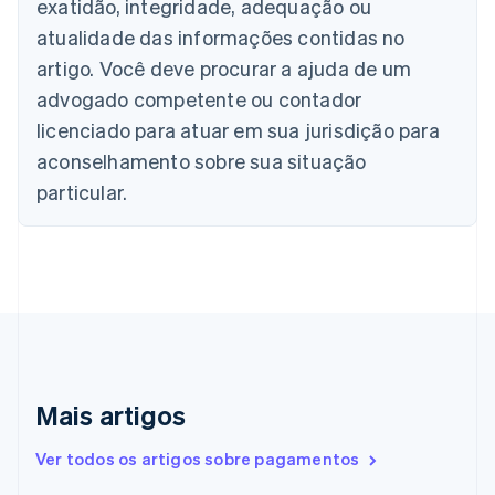
exatidão, integridade, adequação ou
Nederlands
Français
Deutsch
English
atualidade das informações contidas no
Brasil
Português
English
artigo. Você deve procurar a ajuda de um
Bulgária
advogado competente ou contador
English
Canadá
licenciado para atuar em sua jurisdição para
English
Français
aconselhamento sobre sua situação
China continental
particular.
简体中文
English
Chipre
English
Croácia
English
Italiano
Dinamarca
English
Emirados Árabes Unidos
English
Eslováquia
Mais artigos
English
Eslovênia
Ver todos os artigos sobre pagamentos
English
Italiano
Espanha