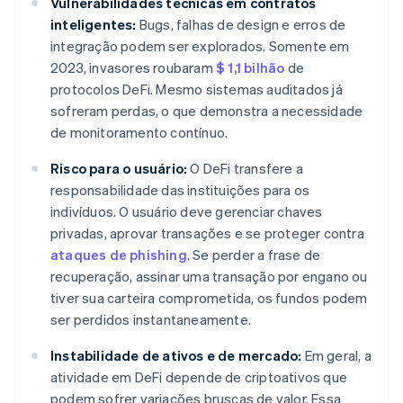
Vulnerabilidades técnicas em contratos
inteligentes:
Bugs, falhas de design e erros de
integração podem ser explorados. Somente em
2023, invasores roubaram
$ 1,1 bilhão
de
protocolos DeFi. Mesmo sistemas auditados já
sofreram perdas, o que demonstra a necessidade
de monitoramento contínuo.
Risco para o usuário:
O DeFi transfere a
responsabilidade das instituições para os
indivíduos. O usuário deve gerenciar chaves
privadas, aprovar transações e se proteger contra
ataques de phishing
. Se perder a frase de
recuperação, assinar uma transação por engano ou
tiver sua carteira comprometida, os fundos podem
ser perdidos instantaneamente.
Instabilidade de ativos e de mercado:
Em geral, a
atividade em DeFi depende de criptoativos que
podem sofrer variações bruscas de valor. Essa