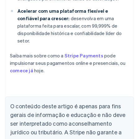
Acelerar com uma plataforma flexível e
confiável para crescer:
desenvolva em uma
plataforma feita para escalar, com 99,999% de
disponibilidade histórica e confiabilidade líder do
setor.
Saiba mais sobre como a
Stripe Payments
pode
impulsionar seus pagamentos online e presenciais, ou
comece já
hoje.
Alemanha
O conteúdo deste artigo é apenas para fins
Deutsch
English
Austrália
gerais de informação e educação e não deve
English
ser interpretado como aconselhamento
Áustria
jurídico ou tributário. A Stripe não garante a
Deutsch
English
Bélgica