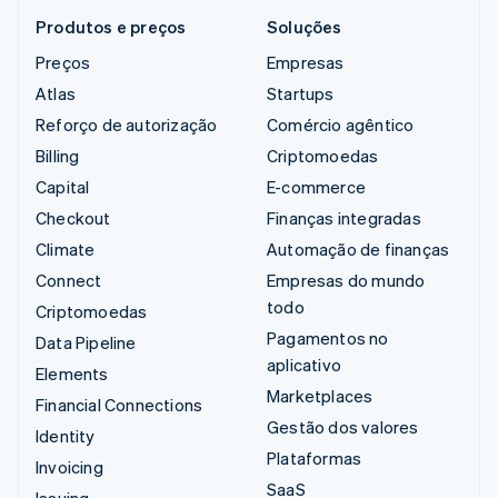
Produtos e preços
Soluções
Preços
Empresas
Atlas
Startups
Reforço de autorização
Comércio agêntico
Billing
Criptomoedas
Capital
E-commerce
Checkout
Finanças integradas
Climate
Automação de finanças
Connect
Empresas do mundo
todo
Criptomoedas
Pagamentos no
Data Pipeline
aplicativo
Elements
Marketplaces
Financial Connections
Gestão dos valores
Identity
Plataformas
Invoicing
SaaS
Issuing