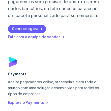
pagamentos sem precisar de contratos nem
日本語
English
dados bancários, ou fale conosco para criar
Letônia
English
um pacote personalizado para sua empresa.
Liechtenstein
Deutsch
English
Comece agora
Lituânia
English
Fale com a equipe de vendas
Luxemburgo
Français
Deutsch
English
Malásia
English
简体中文
Malta
English
México
Español
English
Payments
Noruega
Aceite pagamentos online, presenciais e em todo o
English
mundo com uma solução desenvolvida para todos os
Nova Zelândia
English
tipos de empresas.
Países Baixos
Explore o Payments
Nederlands
English
Polônia