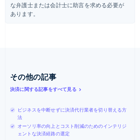
な弁護士または会計士に助言を求める必要が
English
オーストリア
あります。
Deutsch
English
オランダ
Nederlands
English
カナダ
English
Français
キプロス
English
ギリシア
English
その他の記事
クロアチア
English
Italiano
ジブラルタル
決済に関する記事をすべて見る
English
シンガポール
English
简体中文
ビジネスを中断せずに決済代行業者を切り替える方
スイス
法
Deutsch
Français
Italiano
English
オーソリ率の向上とコスト削減のためのインテリジ
スウェーデン
Svenska
English
ェントな決済経路の選定
スペイン