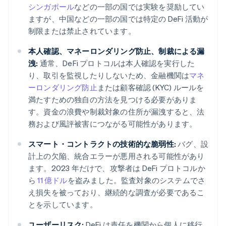
シンガポール
などの一部の国では実験を奨励してい
ますが、中国などの一部の国では特定の DeFi 活動が
制限または禁止されています。
本人確認、マネーロンダリング防止、制裁による漏
洩:
通常、DeFi プロトコルは本人確認を実行した
り、取引を監視したりしないため、金融機関は
マネ
ーロンダリング防止
または顧客確認 (KYC) ルールを
満たすための独自の方法を見つける必要がありま
す。資金の浪費や制裁対象の住所が漏洩すると、法
務および風評被害につながる可能性があります。
スマート・コントラクトの技術的な脆弱性:
バグ、設
計上の欠陥、統合エラーが悪用される可能性があり
ます。2023 年だけで、攻撃者は DeFi プロトコルか
ら
11 億ドル
を盗みました。監査対象のシステムでさ
え損失を被っており、継続的な調査が必要であるこ
とを示しています。
ユーザーリスク:
DeFi は責任を機関から個人に移行