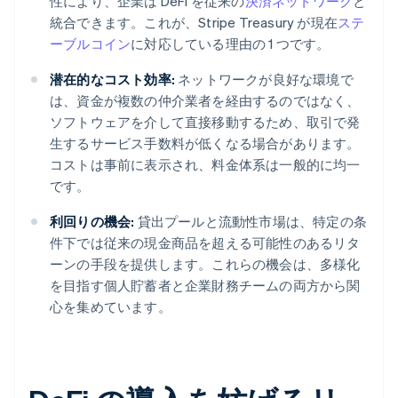
性により、企業は DeFi を従来の
決済ネットワーク
と
統合できます。これが、Stripe Treasury が現在
ステ
ーブルコイン
に対応している理由の 1 つです。
潜在的なコスト効率:
ネットワークが良好な環境で
は、資金が複数の仲介業者を経由するのではなく、
ソフトウェアを介して直接移動するため、取引で発
生するサービス手数料が低くなる場合があります。
コストは事前に表示され、料金体系は一般的に均一
です。
利回りの機会:
貸出プールと流動性市場は、特定の条
件下では従来の現金商品を超える可能性のあるリタ
ーンの手段を提供します。これらの機会は、多様化
を目指す個人貯蓄者と企業財務チームの両方から関
心を集めています。