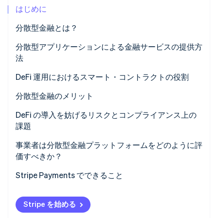
はじめに
パートナー
Climate
Stripe App Marketplace
カーボンリムーバル
分散型金融とは？
Identity
分散型アプリケーションによる金融サービスの提供方
オンライン本人確認
法
DeFi 運用におけるスマート・コントラクトの役割
分散型金融のメリット
Stripe Sessions 2026
Stripe が AI の経済インフラをどのように構築しているかを
DeFi の導入を妨げるリスクとコンプライアンス上の
ご覧ください。
課題
こちらをご覧ください
事業者は分散型金融プラットフォームをどのように評
価すべきか？
Stripe Payments でできること
Stripe を始める