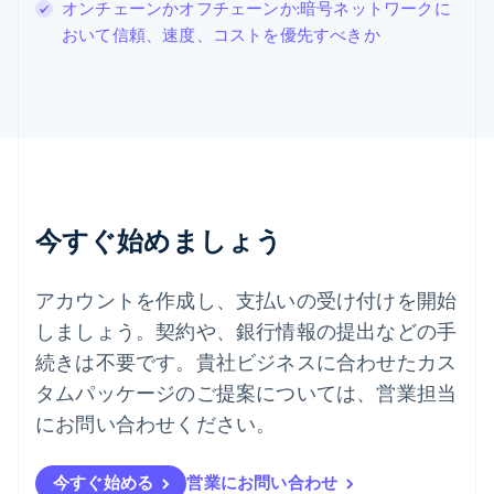
オンチェーンかオフチェーンか:暗号ネットワークに
Español
English
おいて信頼、速度、コストを優先すべきか
スロバキア
English
スロベニア
English
Italiano
タイ
ไทย
English
チェコ共和国
English
デンマーク
今すぐ始めましょう
English
ドイツ
Deutsch
English
アカウントを作成し、支払いの受け付けを開始
ニュージーランド
しましょう。契約や、銀行情報の提出などの手
English
ノルウェー
続きは不要です。貴社ビジネスに合わせたカス
English
タムパッケージのご提案については、営業担当
ハンガリー
にお問い合わせください。
English
フィンランド
English
Svenska
今すぐ始める
営業にお問い合わせ
ブラジル