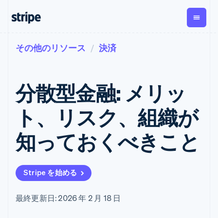
その他のリソース
決済
企業規模別
ドキュメント
学ぶ
支払い
収益
資金管
プラッ
理
フォー
大企業向け
Stripe のドキュメント
ブログ
とマー
Payments
Billing
スタートアップ向け
API リファレンス
導入事例
分散型金融: メリッ
オンライン決
経常収益
ットプ
Global
ライブラリと SDK
ガイド
済
Metronome
Payouts
イス
Stripe Apps
Managed
ト、リスク、組織が
従量課金
Payments
第三者
Connec
ユースケース別
マーチャント
サブスクリ
への入
サポート
プション
オブレコード
金
知っておくべきこと
プラッ
ガイド
エージェンティックコマ
サブスクリ
ソリューショ
Payment links
フォー
ース
サポートに問い合わせる
プションの
ン
決済の
E コマース / ECサイト
オンライン決済を受け付
管理サポートプラン
コーディング
管理
Invoicing
築
埋込型金融
け
プロフェッショナルサー
1 回限りまた
不要の決済ペ
Stripe を始める
請求・財務関連
構築済みの決済を実装
ビス
は継続
ージ
Checkout
グローバルビジネス
プラットフォームまたは
構築済み決済
Tax
アプリ内決済
マーケットプレイスを構
消費税と
UI
最終更新日: 2026 年 2 月 18 日
マーケットプレイス
築する
VAT の自動
Elements
資金管理
サブスクリプションを管
柔軟な UI コン
計算
Revenue
会社
プラットフォーム
理