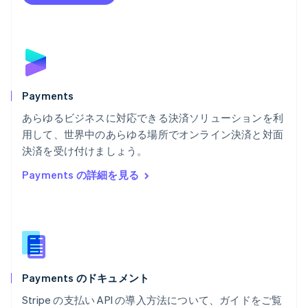
Português
English
フランス
Français
English
ブルガリア
English
ベルギー
Nederlands
Français
Deutsch
English
Payments
ポーランド
あらゆるビジネスに対応できる決済ソリューションを利
English
用して、世界中のあらゆる場所でオンライン決済と対面
ポルトガル
Português
English
決済を受け付けましょう。
マルタ
Payments の詳細を見る
English
マレーシア
English
简体中文
メキシコ
Español
English
ラトビア
English
Payments のドキュメント
リトアニア
English
Stripe の支払い API の導入方法について、ガイドをご覧
リヒテンシュタイン