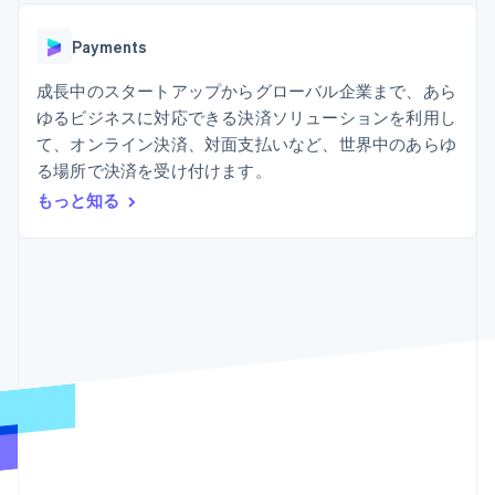
Recognition
ポーネント
SaaS
従量課金請求を提供
決済手段
製品ロードマップ
ステーブルコイン担保型
会計管理の
125 以上の決
Payments
Sessions 年次カンファ
のカードを発行
自動化
済手段を利用
レンス
エージェントによるサー
Stripe
可能
Terminal
成長中のスタートアップからグローバル企業まで、あら
採用情報
ビスのプロビジョニング
Sigma
業種別
対面支払い
ニュースルーム
と管理
ゆるビジネスに対応できる決済ソリューションを利用し
カスタムレ
Authorization
Stripe Press
て、オンライン決済、対面支払いなど、世界中のあらゆ
ポート
Boost
AI 企業
Data
決済成功率の
る場所で決済を受け付けます。
クリエイターエコノミ―
Pipeline
最適化
ゲーム
もっと知る
リソース
データの同
Link
ホスピタリティ、旅行、
お問い合わせ
期
スピーディー
レジャー
な決済
保険
アプリへの導入
営業にお問い合わせ
メディアおよびエンター
コードサンプル
パートナーになる
テインメント
開発者のブログ
非営利団体
API ステータス
プロフェッショナルサー
その他
ビス
Product roadmap
パブリックセクター
今後の予定を確認
小売業
Radar
不正防止
エコシステム
Atlas
スタートアップの企業設立