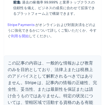
前進:
過去の稼働率 99.999% と業界トップクラスの
信頼性を備え、ビジネスの成長に合わせて拡張でき
るプラットフォーム上で構築できます。
Stripe Payments
がオンラインおよび対面決済をどのよ
うに強化できるかについて詳しくご覧いただくか、今す
ぐ
利用を開始
してください。
アイルランド
English
アメリカ
English
Español
简体中文
アラブ首長国連邦
この記事の内容は、一般的な情報および教育
English
イギリス
のみを目的としており、法律上または税務上
English
のアドバイスとして解釈されるべきではあり
イタリア
Italiano
English
ません。Stripe は、記事内の情報の正確性、完
インド
全性、妥当性、または最新性を保証または請
English
エストニア
け合うものではありません。特定の状況につ
English
いては、管轄区域で活動する資格のある有能
オーストラリア