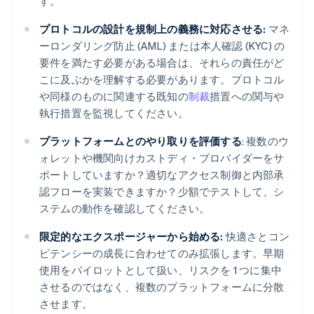
す。
プロトコルの設計を規制上の義務に対応させる:
マネ
ーロンダリング防止 (AML) または本人確認 (KYC) の
要件を満たす必要がある場合は、それらの責任がど
こに及ぶかを理解する必要があります。プロトコル
や同様のものに関連する既知の
制裁
措置への関与や
執行措置を監視してください。
プラットフォームとのやり取りを評価する
: 複数のウ
ォレットや機関向けカストディ・プロバイダーをサ
ポートしていますか？適切なアクセス制御と内部承
認フローを実装できますか？少額でテストして、シ
ステムの動作を確認してください。
限定的なエクスポージャーから始める:
快適さとコン
ピテンシーの成長に合わせてのみ拡張します。早期
使用をパイロットとして扱い、リスクを 1 つに集中
させるのではなく、複数のプラットフォームに分散
させます。