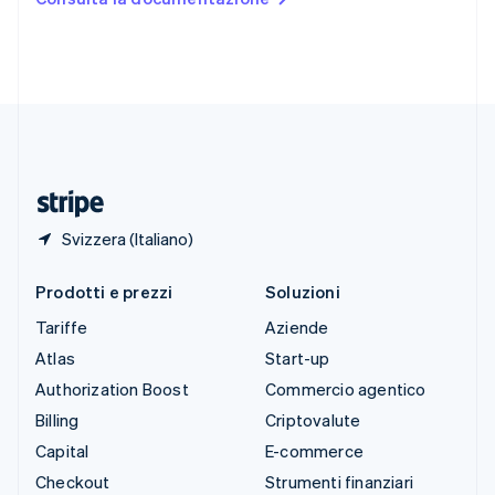
English
Español
简体中文
Svezia
Svenska
English
Svizzera
Deutsch
Français
Italiano
English
Thailandia
ไทย
English
Ungheria
English
Svizzera (Italiano)
Prodotti e prezzi
Soluzioni
Tariffe
Aziende
Atlas
Start-up
Authorization Boost
Commercio agentico
Billing
Criptovalute
Capital
E-commerce
Checkout
Strumenti finanziari