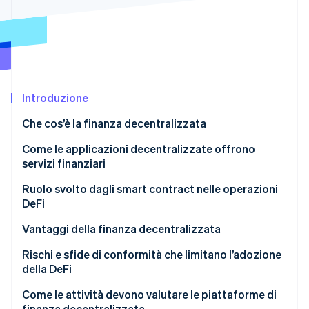
Scopri cosa ti aspetta
Radar
Ecosistema
Prevenzione delle frodi
Partner
Atlas
Stripe App Marketplace
Costituzione di start-up
Introduzione
Climate
Rimozione del carbonio
Che cos’è la finanza decentralizzata
Identity
Verifica online dell'identità
Come le applicazioni decentralizzate offrono
servizi finanziari
Ruolo svolto dagli smart contract nelle operazioni
DeFi
Stripe Sessions 2026
Vantaggi della finanza decentralizzata
Scopri come Stripe sta costruendo l'infrastruttura economi
Guarda ora
Rischi e sfide di conformità che limitano l’adozione
della DeFi
Come le attività devono valutare le piattaforme di
finanza decentralizzata