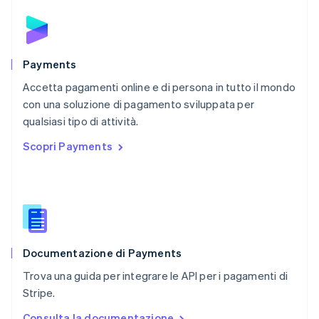
Nederlands
English
Polonia
English
Portogallo
Português
English
Payments
RAS di Hong Kong, Cina
Accetta pagamenti online e di persona in tutto il mondo
English
简体中文
con una soluzione di pagamento sviluppata per
Regno Unito
English
qualsiasi tipo di attività.
Repubblica Ceca
Scopri Payments
English
Romania
English
Singapore
English
简体中文
Slovacchia
English
Documentazione di Payments
Slovenia
English
Italiano
Trova una guida per integrare le API per i pagamenti di
Spagna
Stripe.
Español
English
Stati Uniti
Consulta la documentazione