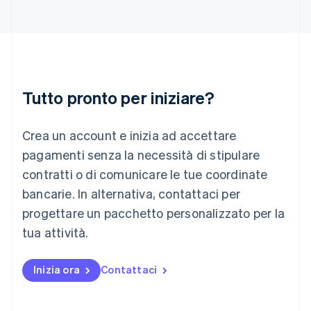
English
Italia
Italiano
English
Lettonia
English
Liechtenstein
Deutsch
English
Tutto pronto per iniziare?
Lituania
English
Crea un account e inizia ad accettare
Lussemburgo
Français
Deutsch
English
pagamenti senza la necessità di stipulare
Malaysia
contratti o di comunicare le tue coordinate
English
简体中文
Malta
bancarie. In alternativa, contattaci per
English
progettare un pacchetto personalizzato per la
Messico
tua attività.
Español
English
Norvegia
English
Inizia ora
Contattaci
Nuova Zelanda
English
Paesi Bassi