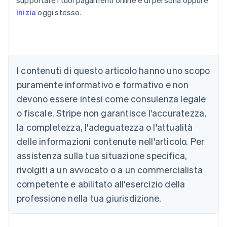
supportare i tuoi pagamenti online e di persona oppure
inizia
oggi stesso.
Australia
I contenuti di questo articolo hanno uno scopo
English
Austria
puramente informativo e formativo e non
Deutsch
English
devono essere intesi come consulenza legale
Belgio
Nederlands
Français
Deutsch
English
o fiscale. Stripe non garantisce l'accuratezza,
Brasile
la completezza, l'adeguatezza o l'attualità
Português
English
Bulgaria
delle informazioni contenute nell'articolo. Per
English
assistenza sulla tua situazione specifica,
Canada
rivolgiti a un avvocato o a un commercialista
English
Français
Cina continentale
competente e abilitato all'esercizio della
简体中文
English
professione nella tua giurisdizione.
Cipro
English
Croazia