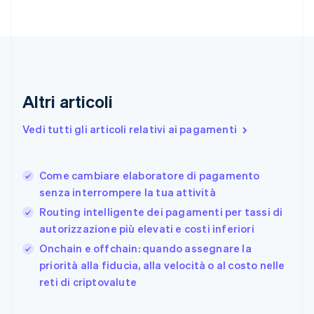
English
Italiano
Danimarca
English
Emirati Arabi Uniti
English
Estonia
English
Altri articoli
Finlandia
English
Svenska
Vedi tutti gli articoli relativi ai pagamenti
Francia
Français
English
Germania
Come cambiare elaboratore di pagamento
Deutsch
English
senza interrompere la tua attività
Giappone
日本語
English
Routing intelligente dei pagamenti per tassi di
Gibilterra
autorizzazione più elevati e costi inferiori
English
Onchain e offchain: quando assegnare la
Grecia
English
priorità alla fiducia, alla velocità o al costo nelle
India
reti di criptovalute
English
Irlanda