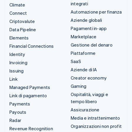
integrati
Climate
Automazione per finanza
Connect
Aziende globali
Criptovalute
Pagamenti in-app
Data Pipeline
Marketplace
Elements
Gestione del denaro
Financial Connections
Piattaforme
Identity
SaaS
Invoicing
Aziende di IA
Issuing
Creator economy
Link
Gaming
Managed Payments
Ospitalità, viaggi e
Link di pagamento
tempo libero
Payments
Assicurazione
Payouts
Media e intrattenimento
Radar
Organizzazioni non profit
Revenue Recognition