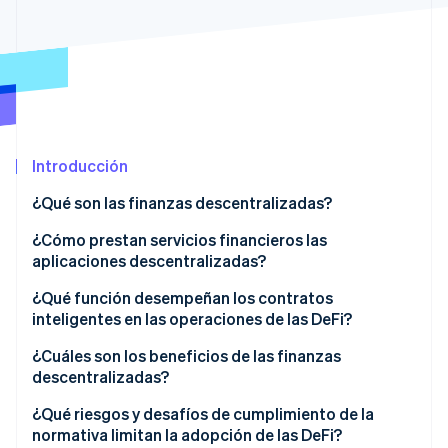
Radar
Prevención de fraude
Ecosistema
Atlas
Constitución de una startup
Socios
Climate
Stripe App Marketplace
Eliminación de dióxido de carbono
Introducción
Identity
Verificación de identidad en línea
¿Qué son las finanzas descentralizadas?
¿Cómo prestan servicios financieros las
aplicaciones descentralizadas?
¿Qué función desempeñan los contratos
Sesiones de Stripe 2026
inteligentes en las operaciones de las DeFi?
Descubre cómo Stripe construye la infraestructura económi
Mirar ahora
¿Cuáles son los beneficios de las finanzas
descentralizadas?
¿Qué riesgos y desafíos de cumplimiento de la
normativa limitan la adopción de las DeFi?