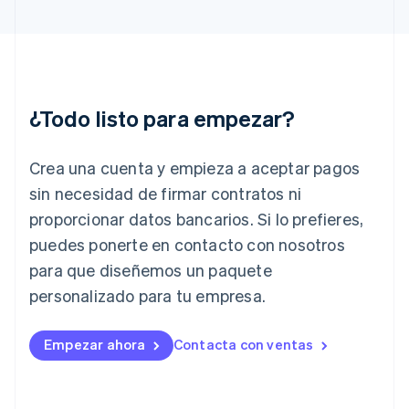
Grecia
English
Hungría
English
India
English
¿Todo listo para empezar?
Irlanda
English
Crea una cuenta y empieza a aceptar pagos
Italia
Italiano
English
sin necesidad de firmar contratos ni
Japón
proporcionar datos bancarios. Si lo prefieres,
日本語
English
Letonia
puedes ponerte en contacto con nosotros
English
para que diseñemos un paquete
Liechtenstein
personalizado para tu empresa.
Deutsch
English
Lituania
English
Empezar ahora
Contacta con ventas
Luxemburgo
Français
Deutsch
English
Malasia
English
简体中文