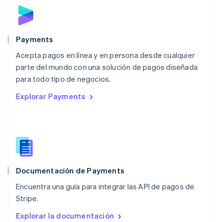
Malta
English
México
Español
English
Payments
Noruega
Acepta pagos en línea y en persona desde cualquier
English
parte del mundo con una solución de pagos diseñada
Nueva Zelandia
English
para todo tipo de negocios.
Países Bajos
Explorar Payments
Nederlands
English
Polonia
English
Portugal
Português
English
RAE de Hong Kong, China
English
简体中文
Documentación de Payments
Reino Unido
English
Encuentra una guía para integrar las API de pagos de
República Checa
Stripe.
English
Rumania
Explorar la documentación
English