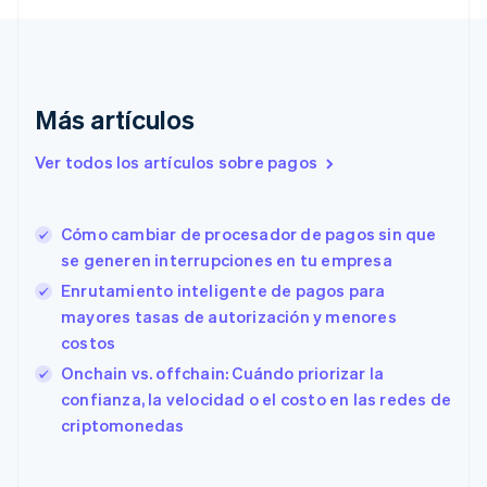
Croacia
English
Italiano
Dinamarca
English
Emiratos Árabes Unidos
Más artículos
English
Eslovaquia
Ver todos los artículos sobre pagos
English
Eslovenia
English
Italiano
Cómo cambiar de procesador de pagos sin que
España
se generen interrupciones en tu empresa
Español
English
Estados Unidos
Enrutamiento inteligente de pagos para
English
Español
简体中文
mayores tasas de autorización y menores
Estonia
costos
English
Onchain vs. offchain: Cuándo priorizar la
Finlandia
English
Svenska
confianza, la velocidad o el costo en las redes de
Francia
criptomonedas
Français
English
Gibraltar
English