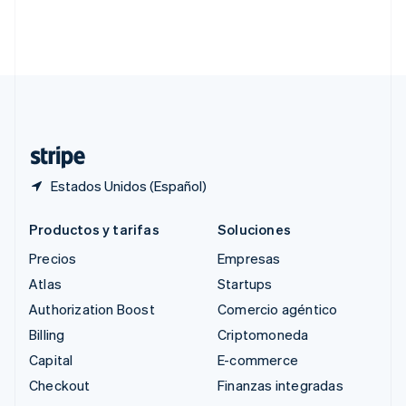
Singapur
English
简体中文
Suecia
Svenska
English
Suiza
Deutsch
Français
Italiano
English
Tailandia
ไทย
English
Estados Unidos (Español)
Productos y tarifas
Soluciones
Precios
Empresas
Atlas
Startups
Authorization Boost
Comercio agéntico
Billing
Criptomoneda
Capital
E-commerce
Checkout
Finanzas integradas