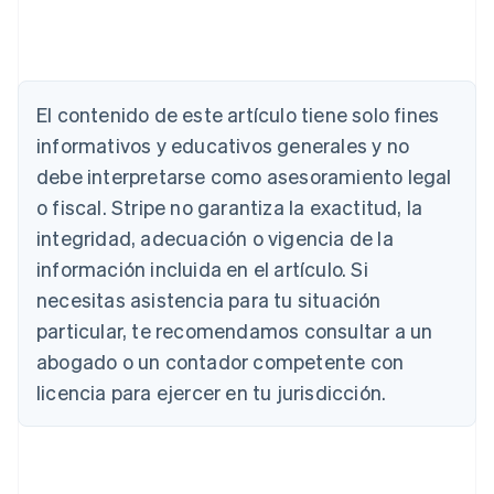
El contenido de este artículo tiene solo fines
Alemania
Deutsch
English
informativos y educativos generales y no
Australia
debe interpretarse como asesoramiento legal
English
Austria
o fiscal. Stripe no garantiza la exactitud, la
Deutsch
English
integridad, adecuación o vigencia de la
Bélgica
información incluida en el artículo. Si
Nederlands
Français
Deutsch
English
Brasil
necesitas asistencia para tu situación
Português
English
particular, te recomendamos consultar a un
Bulgaria
abogado o un contador competente con
English
Canadá
licencia para ejercer en tu jurisdicción.
English
Français
China continental
简体中文
English
Chipre
English