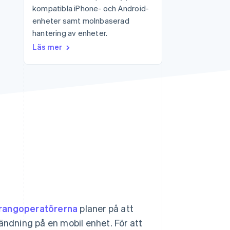
kompatibla iPhone- och Android-
enheter samt molnbaserad
hantering av enheter.
Stripe Sessions 2026
Se hur Stripe bygger den
Läs mer
ekonomiska
infrastrukturen för AI.
Titta nu
urangoperatörerna
planer på att
dning på en mobil enhet. För att