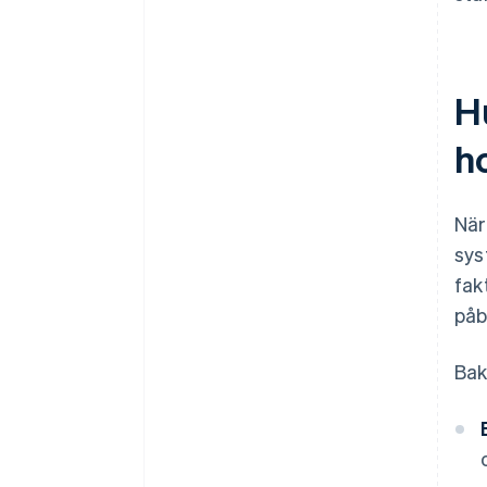
H
h
När
sys
fak
påb
Bak