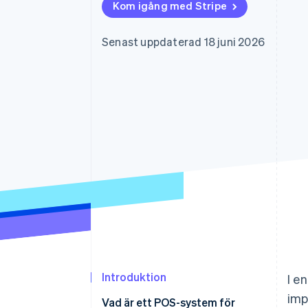
Kom igång med Stripe
Accelererad kassaprocess
Financial Connections
Länkade finanskontodata
Senast uppdaterad 18 juni 2026
Introduktion
I e
imp
Vad är ett POS-system för