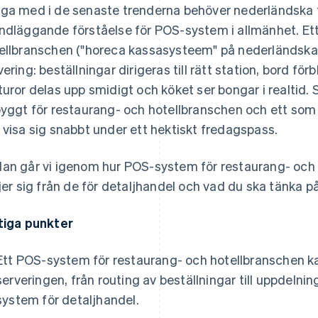
ga med i de senaste trenderna behöver nederländska 
ndläggande förståelse för POS-system i allmänhet. Et
ellbranschen ("horeca kassasysteem" på nederländska
vering: beställningar dirigeras till rätt station, bord fö
turor delas upp smidigt och köket ser bongar i realtid.
byggt för restaurang- och hotellbranschen och ett som
 visa sig snabbt under ett hektiskt fredagspass.
an går vi igenom hur POS-system för restaurang- och 
ljer sig från de för detaljhandel och vad du ska tänka på
tiga punkter
Ett POS-system för restaurang- och hotellbranschen ka
serveringen, från routing av beställningar till uppdelnin
system för detaljhandel.