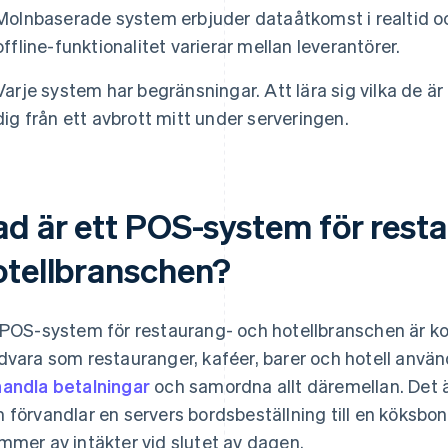
Molnbaserade system erbjuder dataåtkomst i realtid o
offline-funktionalitet varierar mellan leverantörer.
Varje system har begränsningar. Att lära sig vilka de ä
dig från ett avbrott mitt under serveringen.
ad är ett POS-system för rest
otellbranschen?
 POS-system för restaurang- och hotellbranschen är 
dvara som restauranger, kaféer, barer och hotell använd
andla betalningar
och samordna allt däremellan. Det ä
 förvandlar en servers bordsbeställning till en köksbo
mmer av intäkter vid slutet av dagen.