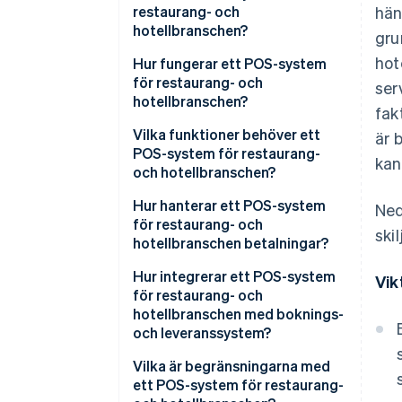
restaurang- och
hän
hotellbranschen?
gru
hot
Hur fungerar ett POS-system
för restaurang- och
ser
hotellbranschen?
fak
Vilka funktioner behöver ett
är 
POS-system för restaurang-
kan
och hotellbranschen?
Hur hanterar ett POS-system
Ned
för restaurang- och
ski
hotellbranschen betalningar?
Hur integrerar ett POS-system
Vik
för restaurang- och
hotellbranschen med boknings-
och leveranssystem?
Vilka är begränsningarna med
ett POS-system för restaurang-