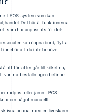
n?
er ett POS-system som kan
ljhandel. Det här är funktionerna
 ett som har anpassats för det:
 personalen kan öppna bord, flytta
t innebär att du inte behöver
 att förrätter går till köket nu,
ett var matbeställningen befinner
 per radpost eller jämnt. POS-
äknar om något manuellt.
tskrivna bongar med en liveskärm