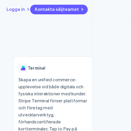
Logga in
Kontakta säljteamet
Resurser
Ecosystem
Kontakt
ch
Mer
er
Appintegrationer
Partner
Kontakta säljteamet
Product roadmap
Kodexempel
Stripe App Marketplace
Bli partner
Se vad som kommer härnäst
Utvecklarblogg
r plattformar
tid
API-status
Radar
Bedrägeribekämpning
Terminal
Atlas
Bolagsbildning för startups
Skapa en unified commerce-
upplevelse vid både digitala och
Climate
Koldioxidinfångning
fysiska interaktioner med kunder.
Stripe Terminal förser plattformar
Identity
Identitetsverifiering online
och företag med
utvecklarverktyg,
förhandscertifierade
kortterminaler, Tap to Pay på