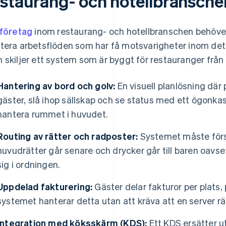
estaurang- och hotellbransche
 företag
inom restaurang- och hotellbranschen behöv
tera arbetsflöden som har få motsvarigheter inom deta
 skiljer ett system som är byggt för restauranger från
Hantering av bord och golv:
En visuell planlösning där
gäster, slå ihop sällskap och se status med ett ögonkas
hantera rummet i huvudet.
Routing av rätter och radposter:
Systemet måste förstå
huvudrätter går senare och drycker går till baren oavs
sig i ordningen.
Uppdelad fakturering:
Gäster delar fakturor per plats,
systemet hanterar detta utan att kräva att en server r
Integration med köksskärm (KDS):
Ett KDS ersätter u