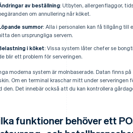
Ändringar av beställning
: Utbyten, allergenflaggor, tid
begäranden om annullering når köket.
Löpande summor
: Alla i personalen kan få tillgång till
hitta den ursprungliga servern.
Belastning i köket
: Vissa system låter chefer se bongt
de blir ett problem för serveringen.
ga moderna system är molnbaserade. Datan finns på fjär
kin. Om en terminal kraschar mitt under serveringen fö
 den. Det innebär också att du kan kontrollera gårdage
ilka funktioner behöver ett P