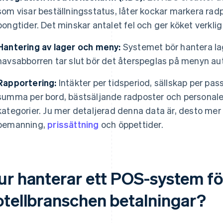
som visar beställningsstatus, låter kockar markera rad
bongtider. Det minskar antalet fel och ger köket verklig
Hantering av lager och meny:
Systemet bör hantera la
havsabborren tar slut bör det återspeglas på menyn au
Rapportering:
Intäkter per tidsperiod, sällskap per pa
summa per bord, bästsäljande radposter och personalens
kategorier. Ju mer detaljerad denna data är, desto mer
bemanning,
prissättning
och öppettider.
ur hanterar ett POS-system fö
otellbranschen betalningar?