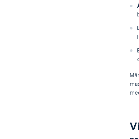
Mån
mas
med
V