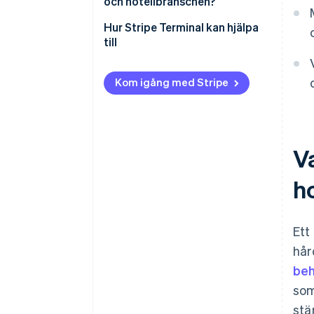
och hotellbranschen?
Hur Stripe Terminal kan hjälpa
till
Kom igång med Stripe
V
h
Ett
hår
beh
som
stä