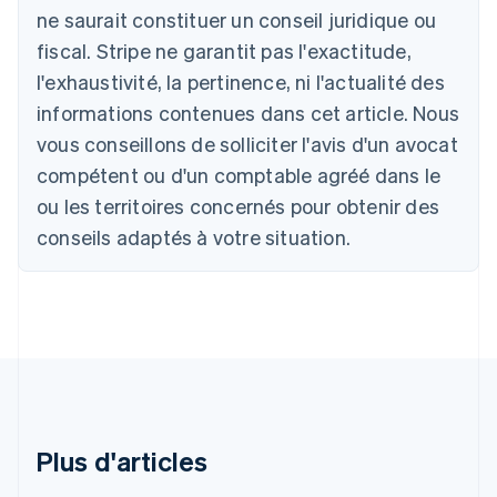
Belgique
ne saurait constituer un conseil juridique ou
Nederlands
Français
Deutsch
English
fiscal. Stripe ne garantit pas l'exactitude,
Brésil
l'exhaustivité, la pertinence, ni l'actualité des
Português
English
Bulgarie
informations contenues dans cet article. Nous
English
vous conseillons de solliciter l'avis d'un avocat
Canada
English
Français
compétent ou d'un comptable agréé dans le
Chine continentale
ou les territoires concernés pour obtenir des
简体中文
English
Chypre
conseils adaptés à votre situation.
English
Croatie
English
Italiano
Danemark
English
Émirats arabes unis
English
Espagne
Español
English
Plus d'articles
Estonie
English