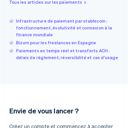
Tous les articles sur les paiements
États-Unis
English
Español
简体中文
Finlande
English
Svenska
Infrastructure de paiement par stablecoin :
France
fonctionnement, évolutivité et connexion à la
Français
English
finance mondiale
Gibraltar
Bizum pour les freelances en Espagne
English
Grèce
Paiements en temps réel et transferts ACH :
English
délais de règlement, réversibilité et cas d'usage
Hongrie
English
Inde
English
Irlande
English
Italie
Italiano
English
Japon
Envie de vous lancer ?
日本語
English
Lettonie
Créez un compte et commencez à accepter
English