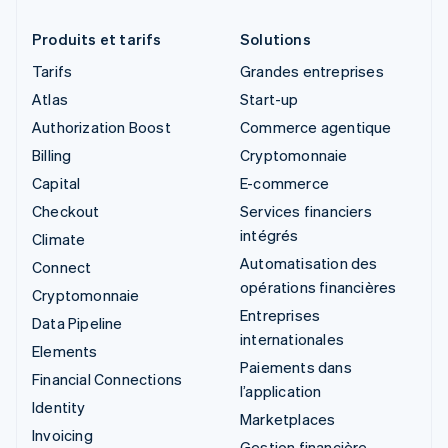
Produits et tarifs
Solutions
Tarifs
Grandes entreprises
Atlas
Start-up
Authorization Boost
Commerce agentique
Billing
Cryptomonnaie
Capital
E-commerce
Checkout
Services financiers
intégrés
Climate
Automatisation des
Connect
opérations financières
Cryptomonnaie
Entreprises
Data Pipeline
internationales
Elements
Paiements dans
Financial Connections
l’application
Identity
Marketplaces
Invoicing
Gestion financière