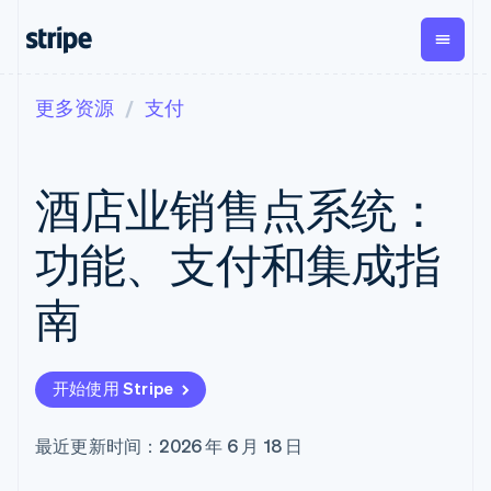
更多资源
支付
按企业阶段
文档
学习
支付
营收
资金管
平台
理
易市
大型企业
Stripe 文档
博客
Payments
Billing
初创企业
API 参考文档
客户案例
酒店业销售点系统：
在线支付
经常性收入
Global
Conn
库与 SDK
指南
Managed
Metronome
Payouts
Stripe Apps
Payments
按用量计费
平台
功能、支付和集成指
备案商家解决
Subscriptions
向第三
按应用场景
方案
方打款
支持
订阅管理
Payment links
Crypto
南
指南
智能体商务
Invoicing
钱包、
加密货币
获取支持
无代码支付
一次性或定期
稳定币
电子商务
接受线上付款
托管支持方案
Checkout
账单
发行和
嵌入式金融
实施预置结账流程
专业服务
预构建支付界
Tax
发卡基
开始使用 Stripe
财务自动化
构建平台或交易市场
面
销售税和增值
础设施
全球化企业
管理订阅
Elements
税自动化
应用内支付
提供按用量计费
灵活的 UI 组件
Revenue
最近更新时间：2026 年 6 月 18 日
交易市场
发行稳定币支持的支付卡
Payment
Recognition
公司
资金管理
通过智能体配置和管理服
methods
会计自动化
平台
务