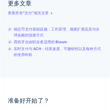
克罗地亚
更多文章
English
Italiano
拉脱维亚
查看所有“支付”相关文章
English
立陶宛
English
稳定币支付基础设施：工作原理、规模扩展及其与全
列支敦士登
球金融的连接方式
Deutsch
English
卢森堡
西班牙自由职业者适用的 Bizum
Français
Deutsch
English
实时支付与 ACH：结算速度、可撤销性以及每种方式
罗马尼亚
的使用时机
English
马尔他
English
马来西亚
English
简体中文
美国
English
Español
简体中文
墨西哥
Español
English
准备好开始了？
挪威
English