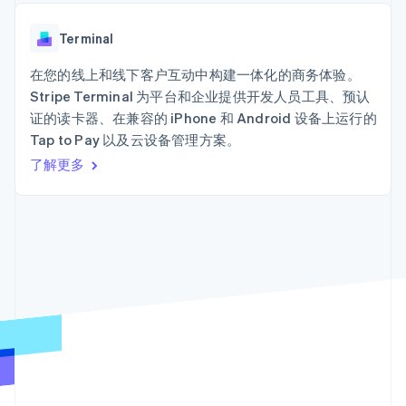
接入 125+ 种支
Stripe Sigma
产品路线图
SaaS
付方式
自定义报告
Sessions 年度大会
Terminal
Data Pipeline
Terminal
招聘
线下支付
数据同步
资讯中心
Authorization
资源
在您的线上和线下客户互动中构建一体化的商务体验。
Stripe Press
Boost
按行业
Stripe Terminal 为平台和企业提供开发人员工具、预认
支付成功率优
应用集成
证的读卡器、在兼容的 iPhone 和 Android 设备上运行的
化
AI 企业
代码示例
Link
Tap to Pay 以及云设备管理方案。
创作者经济
开发者博客
联系
加速结账
游戏
API 状态
了解更多
酒店、旅游与休闲
联系销售
保险
成为合作伙伴
媒体与娱乐
非营利组织
更多
专业服务
Product roadmap
公共部门
了解未来规划
零售
Radar
欺诈防范
Atlas
生态系统
初创企业注册
合作伙伴
Climate
Stripe App Marketplace
碳移除