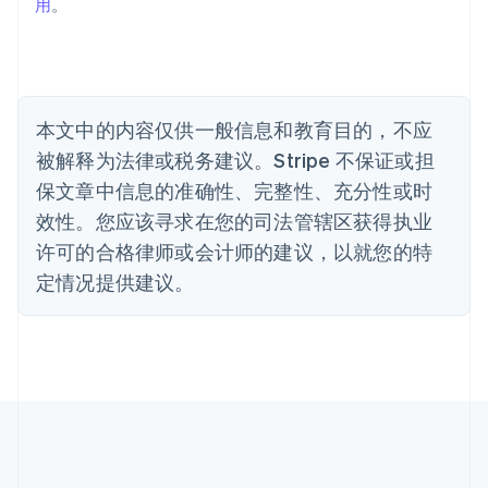
巴西
用
。
Português
English
保加利亚
English
比利时
Nederlands
Français
Deutsch
English
本文中的内容仅供一般信息和教育目的，不应
波兰
被解释为法律或税务建议。Stripe 不保证或担
English
丹麦
保文章中信息的准确性、完整性、充分性或时
English
效性。您应该寻求在您的司法管辖区获得执业
德国
Deutsch
English
许可的合格律师或会计师的建议，以就您的特
法国
定情况提供建议。
Français
English
芬兰
English
Svenska
荷兰
Nederlands
English
加拿大
English
Français
捷克
English