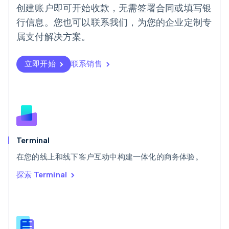
葡萄牙
创建账户即可开始收款，无需签署合同或填写银
Português
English
行信息。您也可以联系我们，为您的企业定制专
日本
日本語
English
属支付解决方案。
瑞典
Svenska
English
瑞士
立即开始
联系销售
Deutsch
Français
Italiano
English
塞浦路斯
English
斯洛伐克
English
斯洛文尼亚
English
Italiano
Terminal
泰国
ไทย
English
在您的线上和线下客户互动中构建一体化的商务体验。
希腊
探索 Terminal
English
西班牙
Español
English
新加坡
English
简体中文