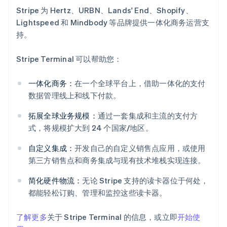
Stripe 为 Hertz、URBN、Lands' End、Shopify、
Lightspeed 和 Mindbody 等品牌提供一体化商务运营支
持。
Stripe Terminal 可以帮助您：
一体化商务：
在一个全球平台上，借助一体化的支付
数据管理线上和线下付款。
拓展全球业务规模：
通过一套集成和主流的支付方
阿联酋
式，将规模扩大到 24 个国家/地区。
English
爱尔兰
自定义集成：
开发自己的自定义销售点应用，或使用
English
第三方销售点和商务集成与现有技术堆栈实现连接。
爱沙尼亚
English
简化硬件物流：
无论 Stripe 支持的读卡器位于何处，
奥地利
都能轻松订购、管理和监控这些读卡器。
Deutsch
English
澳大利亚
了解更多
关于 Stripe Terminal 的信息，或立即
开始使
English