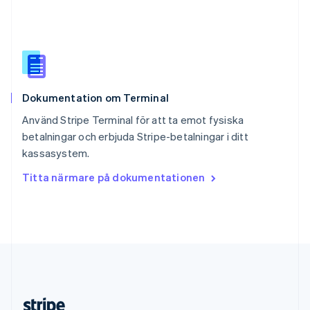
English
Slovenien
English
Italiano
Spanien
Español
English
Storbritannien
Dokumentation om Terminal
English
Sverige
Använd Stripe Terminal för att ta emot fysiska
Svenska
English
betalningar och erbjuda Stripe-betalningar i ditt
Thailand
kassasystem.
ไทย
English
Tjeckien
Titta närmare på dokumentationen
English
Tyskland
Deutsch
English
Ungern
English
USA
English
Español
简体中文
Österrike
Deutsch
English