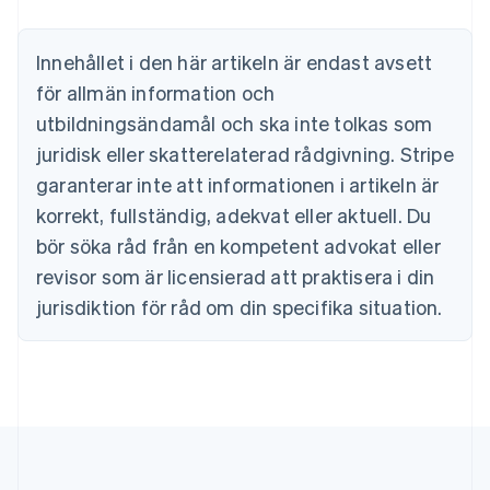
Brasilien
Português
English
Bulgarien
Innehållet i den här artikeln är endast avsett
English
för allmän information och
Cypern
English
utbildningsändamål och ska inte tolkas som
Danmark
juridisk eller skatterelaterad rådgivning. Stripe
English
Estland
garanterar inte att informationen i artikeln är
English
korrekt, fullständig, adekvat eller aktuell. Du
Fastlandskina
bör söka råd från en kompetent advokat eller
简体中文
English
Finland
revisor som är licensierad att praktisera i din
English
Svenska
jurisdiktion för råd om din specifika situation.
Frankrike
Français
English
Förenade Arabemiraten
English
Gibraltar
English
Grekland
English