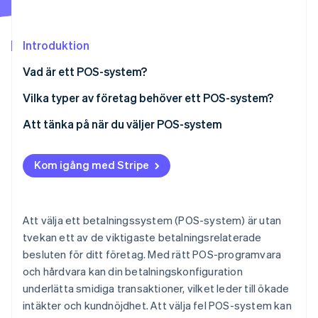
Identitetsverifiering online
Partner
Stripe App Marketplace
Introduktion
Vad är ett POS-system?
Stripe Sessions 2026
Vilka typer av företag behöver ett POS-system?
Se hur Stripe bygger den ekonomiska inf
Titta nu
Att tänka på när du väljer POS-system
Typ av maskinvara
Kom igång med Stripe
Användarvänlighet
Genomförande och integration
Att välja ett betalningssystem (POS-system) är utan
PCI-efterlevnad
tvekan ett av de viktigaste betalningsrelaterade
besluten för ditt företag. Med rätt POS-programvara
Vilka uppgifter behöver du ett POS-system för?
och hårdvara kan din betalningskonfiguration
Kostnader
underlätta smidiga transaktioner, vilket leder till ökade
intäkter och kundnöjdhet. Att välja fel POS-system kan
Skalbarhet