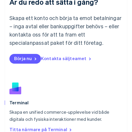
Är du redo att sätta i gång?
Malaysia
English
简体中文
Malta
Skapa ett konto och börja ta emot betalningar
English
Mexiko
– inga avtal eller bankuppgifter behövs – eller
Español
English
kontakta oss för att ta fram ett
Nederländerna
specialanpassat paket för ditt företag.
Nederlands
English
Norge
English
Börja nu
Kontakta säljteamet
Nya Zeeland
English
Polen
English
Portugal
Português
English
Rumänien
English
Terminal
Schweiz
Skapa en unified commerce-upplevelse vid både
Deutsch
Français
Italiano
English
digitala och fysiska interaktioner med kunder.
Singapore
English
简体中文
Titta närmare på Terminal
Slovakien