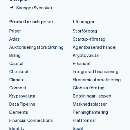
Sverige (Svenska)
Produkter och priser
Lösningar
Priser
Storföretag
Atlas
Startup-företag
Auktoriseringsförstärkning
Agentbaserad handel
Billing
Kryptovaluta
Capital
E-handel
Checkout
Integrerad finansiering
Climate
Ekonomiautomatisering
Connect
Globala företag
Kryptovaluta
Betalningar i appen
Data Pipeline
Marknadsplatser
Elements
Penninghantering
Financial Connections
Plattformar
Identity
SaaS