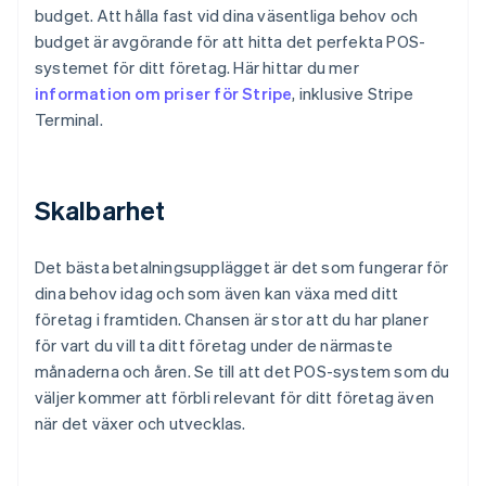
budget. Att hålla fast vid dina väsentliga behov och
budget är avgörande för att hitta det perfekta POS-
systemet för ditt företag. Här hittar du mer
information om priser för Stripe
, inklusive Stripe
Terminal.
Skalbarhet
Det bästa betalningsupplägget är det som fungerar för
dina behov idag och som även kan växa med ditt
företag i framtiden. Chansen är stor att du har planer
för vart du vill ta ditt företag under de närmaste
månaderna och åren. Se till att det POS-system som du
väljer kommer att förbli relevant för ditt företag även
Australien
när det växer och utvecklas.
English
Belgien
Nederlands
Français
Deutsch
English