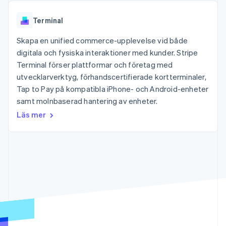
Godkännandeoptimeringar
Recognition
Företag
Plattformar
Erbjud
Link
Automatiserad
SaaS
användningsbaserad
Accelererad kassaprocess
Terminal
redovisning
Produktplan
fakturering
Financial Connections
Stripe Sigma
Sessions årliga
Utfärda stablecoin-
Länkade finanskontodata
Skapa en unified commerce-upplevelse vid både
Anpassade
konferens
stödda kort
rapporter
Karriärer
digitala och fysiska interaktioner med kunder. Stripe
Tillhandahåll och
Efter bransch
Data Pipeline
Nyhetsrum
hantera tjänster med
Terminal förser plattformar och företag med
Datasynkronisering
Stripe Press
agenter
utvecklarverktyg, förhandscertifierade kortterminaler,
AI-företag
Kreatörsekonomi
Tap to Pay på kompatibla iPhone- och Android-enheter
Spel
samt molnbaserad hantering av enheter.
Besöksnäring, resor
Kontakt
Mer
Resurser
Läs mer
och fritid
Product roadmap
Försäkringsbolag
Kontakta säljteamet
Se vad som kommer härnäst
Media och
Appintegrationer
Bli partner
underhållning
Kodexempel
Radar
Ideella organisationer
Utvecklarblogg
Bedrägeribekämpning
Professionella tjänster
API-status
Offentlig sektor
Atlas
Detaljhandel
Bolagsbildning för startups
Climate
Koldioxidinfångning
Ecosystem
Identity