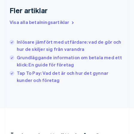
Hongkong SAR, Kina
English
简体中文
Fler artiklar
Indien
English
Visa alla betalningsartiklar
Irland
English
Italien
Inlösare jämfört med utfärdare: vad de gör och
Italiano
English
hur de skiljer sig från varandra
Japan
日本語
English
Grundläggande information om betala med ett
Kanada
klick: En guide för företag
English
Français
Tap To Pay: Vad det är och hur det gynnar
Kroatien
English
Italiano
kunder och företag
Lettland
English
Liechtenstein
Deutsch
English
Litauen
English
Luxemburg
Français
Deutsch
English