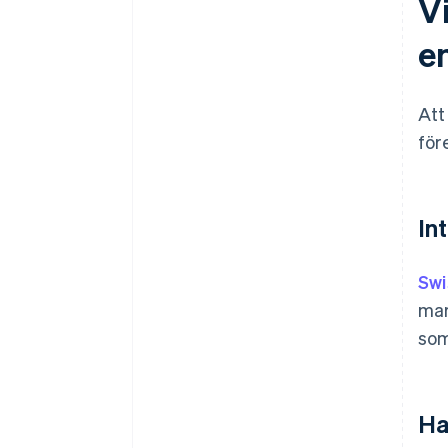
Vi
e
Att
för
In
Swi
mar
som
Ha