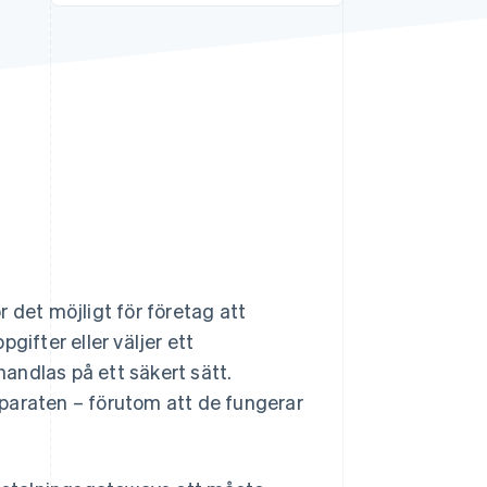
Stripe Sessions 2026
Se hur Stripe bygger den
ekonomiska
infrastrukturen för AI.
Titta nu
 det möjligt för företag att
gifter eller väljer ett
andlas på ett säkert sätt.
araten – förutom att de fungerar