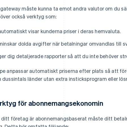
 gateway måste kunna ta emot andra valutor om du sälj
över också verktyg som:
automatiskt visar kunderna priser i deras hemvaluta.
minskar dolda avgifter när betalningar omvandlas till s
ger dig detaljerade rapporter så att du inte behöver str
ipe anpassar automatiskt priserna efter plats så att f
n dussintals länder utan extra insticksprogram eller lös
rktyg för abonnemangsekonomin
ditt företag är abonnemangsbaserat måste ditt betal
g. Detta bör omfatta följande: