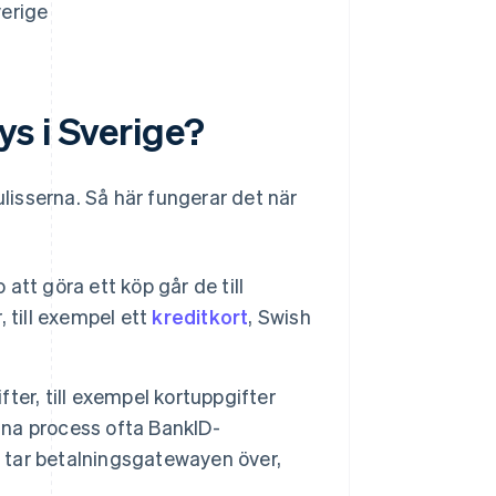
verige
s i Sverige?
isserna. Så här fungerar det när
att göra ett köp går de till
 till exempel ett
kreditkort
, Swish
ter, till exempel kortuppgifter
enna process ofta BankID-
dan tar betalningsgatewayen över,