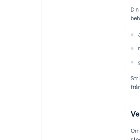
Din
beh
Str
frå
Ve
Om 
ste