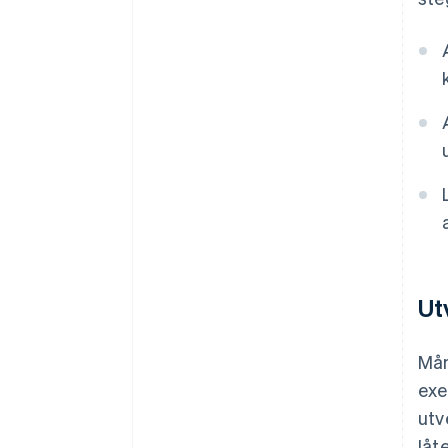
Ut
Mån
exe
utv
låt