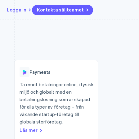
Logga in
Kontakta säljteamet
Resurser
Ecosystem
Kontakt
ch
Mer
er
Appintegrationer
Partner
Kontakta säljteamet
Product roadmap
Kodexempel
Stripe App Marketplace
Bli partner
Se vad som kommer härnäst
Utvecklarblogg
r plattformar
tid
API-status
Radar
Bedrägeribekämpning
Payments
Atlas
Bolagsbildning för startups
Ta emot betalningar online, i fysisk
miljö och globalt med en
Climate
Koldioxidinfångning
betalningslösning som är skapad
för alla typer av företag – från
Identity
Identitetsverifiering online
växande startup-företag till
globala storföretag.
Läs mer