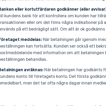
Banken eller kortutfärdaren godkänner (eller avvisar
till kundens bank för att kontrollera om kunden har tillr
transaktionen eller om det finns några indikationer på 
används på ett bedrägligt sätt. Om allt är ok godkänns
Företaget meddelas:
När betalningen går igenom med
beställningen kan fortsätta. Kunden ser också ett bek
postmeddelande med information om att betalningen h
beställningen behandlas.
Betalningen avräknas:
När betalningen har godkänts f
kundens konto till företagets konto. Det första godkän
omedelbart, men det tar ofta några dagar innan medl