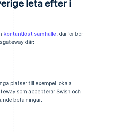
erige leta efter i
an
kontantlöst samhälle
, därför bör
ngsgateway där:
ga platser till exempel lokala
gateway som accepterar Swish och
nde betalningar.