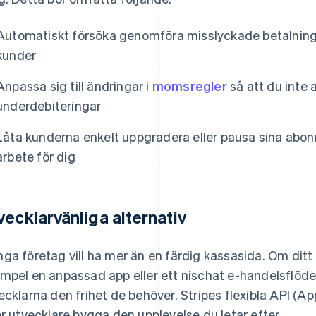
Automatiskt försöka genomföra misslyckade betalninga
kunder
Anpassa sig till ändringar i
momsregler
så att du inte 
underdebiteringar
Låta kunderna enkelt uppgradera eller pausa sina abon
arbete för dig
vecklarvänliga alternativ
ga företag vill ha mer än en färdig kassasida. Om ditt f
mpel en anpassad app eller ett nischat e-handelsflöde
ecklarna den frihet de behöver. Stripes flexibla API (A
er utvecklare bygga den upplevelse du letar efter.