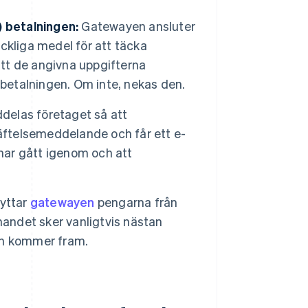
) betalningen:
Gatewayen ansluter
äckliga medel för att täcka
att de angivna uppgifterna
 betalningen. Om inte, nekas den.
delas företaget så att
räftelsemeddelande och får ett e-
ar gått igenom och att
lyttar
gatewayen
pengarna från
nandet sker vanligtvis nästan
en kommer fram.