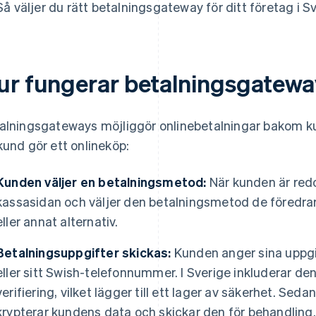
Så väljer du rätt betalningsgateway för ditt företag i S
ur fungerar betalningsgateway
alningsgateways möjliggör onlinebetalningar bakom kul
kund gör ett onlineköp:
Kunden väljer en betalningsmetod:
När kunden är redo 
kassasidan och väljer den betalningsmetod de föredrar,
eller annat alternativ.
Betalningsuppgifter skickas:
Kunden anger sina uppgif
eller sitt Swish-telefonnummer. I Sverige inkluderar d
verifiering, vilket lägger till ett lager av säkerhet. Se
krypterar kundens data och skickar den för behandling.