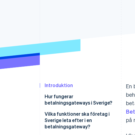
Accelererad kassaprocess
Financial Connections
Länkade finanskontodata
Introduktion
En 
beh
Hur fungerar
betalningsgateways i Sverige?
bet
Bet
Vilka funktioner ska företag i
på 
Sverige leta efter i en
betalningsgateway?