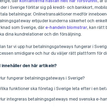
verige, där
kontanterna nästan helt har försvunnit
, är
der i Sverige förlitar sig på kredit- och bankkort, mob
itala betalningar. Onlinetransaktioner medför inneboend
alningsgateway erbjuder kunderna säkerhet och enkelh
knad som Sverige, där
e-handeln blomstrar
, kan rätt
ka dina kundrelationer och din försäljning.
an tar vi upp hur betalningsgateways fungerar i Sverige,
cessen smidigare och hur du väljer rätt plattform för d
 innehåller den här artikeln?
Hur fungerar betalningsgateways i Sverige?
Vilka funktioner ska företag i Sverige leta efter i en b
Hur integreras betalningsgateways med svenska e-han