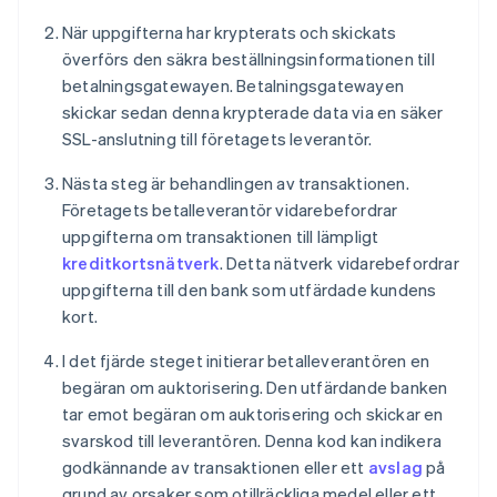
När uppgifterna har krypterats och skickats
överförs den säkra beställningsinformationen till
betalningsgatewayen. Betalningsgatewayen
skickar sedan denna krypterade data via en säker
SSL-anslutning till företagets leverantör.
Nästa steg är behandlingen av transaktionen.
Företagets betalleverantör vidarebefordrar
uppgifterna om transaktionen till lämpligt
kreditkortsnätverk
. Detta nätverk vidarebefordrar
uppgifterna till den bank som utfärdade kundens
kort.
I det fjärde steget initierar betalleverantören en
begäran om auktorisering. Den utfärdande banken
tar emot begäran om auktorisering och skickar en
svarskod till leverantören. Denna kod kan indikera
godkännande av transaktionen eller ett
avslag
på
grund av orsaker som otillräckliga medel eller ett