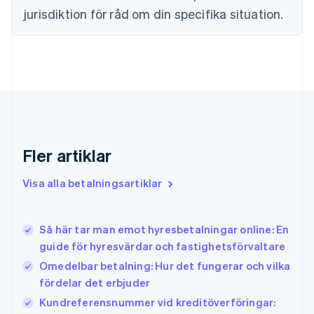
English
Svenska
jurisdiktion för råd om din specifika situation.
Frankrike
Français
English
Förenade Arabemiraten
English
Gibraltar
English
Grekland
English
Hongkong SAR, Kina
English
简体中文
Fler artiklar
Indien
English
Visa alla betalningsartiklar
Irland
English
Italien
Så här tar man emot hyresbetalningar online: En
Italiano
English
guide för hyresvärdar och fastighetsförvaltare
Japan
日本語
English
Omedelbar betalning: Hur det fungerar och vilka
Kanada
fördelar det erbjuder
English
Français
Kundreferensnummer vid kreditöverföringar:
Kroatien