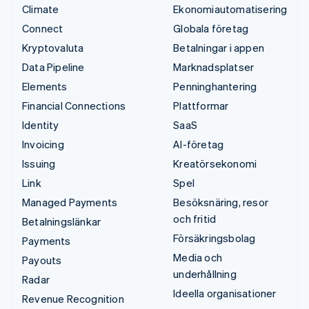
Climate
Ekonomiautomatisering
Connect
Globala företag
Kryptovaluta
Betalningar i appen
Data Pipeline
Marknadsplatser
Elements
Penninghantering
Financial Connections
Plattformar
Identity
SaaS
Invoicing
AI-företag
Issuing
Kreatörsekonomi
Link
Spel
Managed Payments
Besöksnäring, resor
och fritid
Betalningslänkar
Försäkringsbolag
Payments
Media och
Payouts
underhållning
Radar
Ideella organisationer
Revenue Recognition