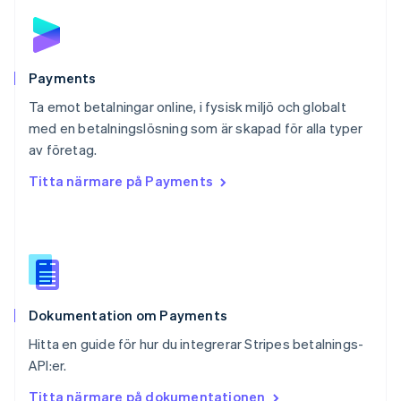
English
Portugal
Português
English
Rumänien
English
Payments
Schweiz
Ta emot betalningar online, i fysisk miljö och globalt
Deutsch
Français
Italiano
English
med en betalningslösning som är skapad för alla typer
Singapore
English
简体中文
av företag.
Slovakien
Titta närmare på Payments
English
Slovenien
English
Italiano
Spanien
Español
English
Storbritannien
English
Dokumentation om Payments
Sverige
Svenska
English
Hitta en guide för hur du integrerar Stripes betalnings-
Thailand
API:er.
ไทย
English
Tjeckien
Titta närmare på dokumentationen