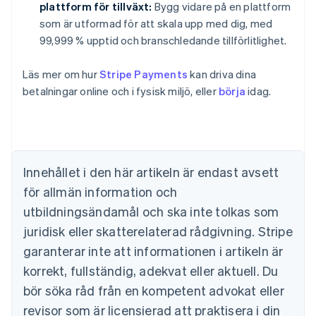
plattform för tillväxt:
Bygg vidare på en plattform
som är utformad för att skala upp med dig, med
99,999 % upptid och branschledande tillförlitlighet.
Läs mer om hur
Stripe Payments
kan driva dina
Australien
betalningar online och i fysisk miljö, eller
börja
idag.
English
Belgien
Nederlands
Français
Deutsch
English
Brasilien
Português
English
Bulgarien
Innehållet i den här artikeln är endast avsett
English
för allmän information och
Cypern
English
utbildningsändamål och ska inte tolkas som
Danmark
juridisk eller skatterelaterad rådgivning. Stripe
English
Estland
garanterar inte att informationen i artikeln är
English
korrekt, fullständig, adekvat eller aktuell. Du
Fastlandskina
bör söka råd från en kompetent advokat eller
简体中文
English
Finland
revisor som är licensierad att praktisera i din