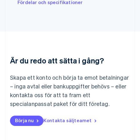
English
Italiano
Fördelar och specifikationer
Lettland
English
Liechtenstein
Deutsch
English
Litauen
English
Luxemburg
Français
Deutsch
English
Är du redo att sätta i gång?
Malaysia
English
简体中文
Malta
Skapa ett konto och börja ta emot betalningar
English
Mexiko
– inga avtal eller bankuppgifter behövs – eller
Español
English
kontakta oss för att ta fram ett
Nederländerna
specialanpassat paket för ditt företag.
Nederlands
English
Norge
English
Börja nu
Kontakta säljteamet
Nya Zeeland
English
Polen