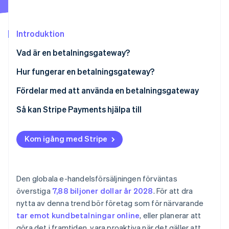
Identitetsverifiering online
Partner
Stripe App Marketplace
Introduktion
Vad är en betalningsgateway?
Stripe Sessions 2026
Hur fungerar en betalningsgateway?
Se hur Stripe bygger den ekonomiska inf
Titta nu
Fördelar med att använda en betalningsgateway
Så kan Stripe Payments hjälpa till
Kom igång med Stripe
Den globala e-handelsförsäljningen förväntas
överstiga
7,88 biljoner dollar år 2028
. För att dra
nytta av denna trend bör företag som för närvarande
tar emot kundbetalningar online
, eller planerar att
göra det i framtiden, vara proaktiva när det gäller att