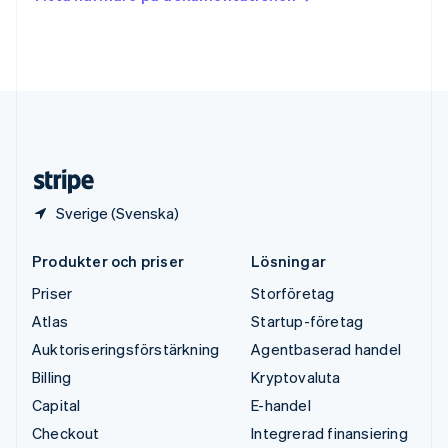
English
Tyskland
Deutsch
English
Ungern
English
USA
English
Español
简体中文
Österrike
Deutsch
English
Sverige (Svenska)
Produkter och priser
Lösningar
Priser
Storföretag
Atlas
Startup-företag
Auktoriseringsförstärkning
Agentbaserad handel
Billing
Kryptovaluta
Capital
E-handel
Checkout
Integrerad finansiering