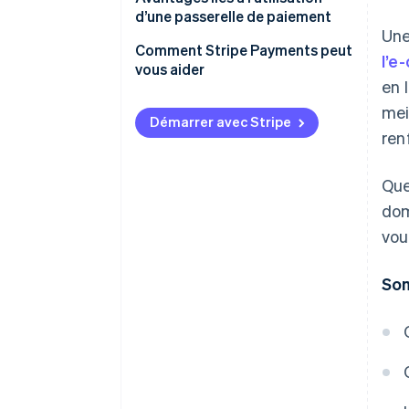
d’une passerelle de paiement
Un
Comment Stripe Payments peut
l’e
vous aider
en 
mei
Démarrer avec Stripe
ren
Que
dom
vou
Som