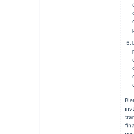
Bie
ins
tra
fin
pas