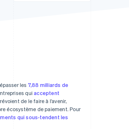
Stripe Sessions 2026
Découvrez comment
Stripe construit
l’infrastructure
économique de l’IA.
Regarder la vidéo
dépasser les
7,88 milliards de
entreprises qui
acceptent
révoient de le faire à l’avenir,
ropre écosystème de paiement. Pour
éments qui sous-tendent les