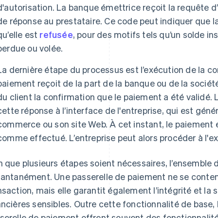
d'autorisation. La banque émettrice reçoit la requête d
de réponse au prestataire. Ce code peut indiquer que l
qu’elle est
refusée
, pour des motifs tels qu’un solde in
perdue ou volée.
La dernière étape du processus est l’exécution de la 
paiement reçoit de la part de la banque ou de la sociét
du client la confirmation que le paiement a été validé.
cette réponse à l’interface de l'entreprise, qui est gén
commerce ou son site Web. À cet instant, le paiement 
comme effectué. L’entreprise peut alors procéder à l'
n que plusieurs étapes soient nécessaires, l’ensemble
tantanément. Une passerelle de paiement ne se content
nsaction, mais elle garantit également l’intégrité et la
ancières sensibles. Outre cette fonctionnalité de base,
serelle de paiement offrent souvent des fonctionnalité