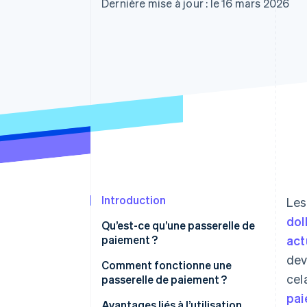
Authorization Boost
Dernière mise à jour : le 16 mars 2026
Acceptation optimisée
Link
Paiements accélérés
Financial Connections
Comptes financiers associés
Introduction
Les
dol
Qu’est-ce qu’une passerelle de
paiement ?
act
dev
Comment fonctionne une
cel
passerelle de paiement ?
pai
Avantages liés à l’utilisation