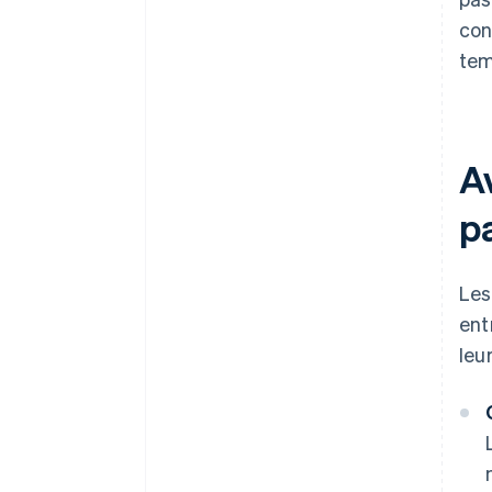
con
tem
Av
p
Les
ent
leu