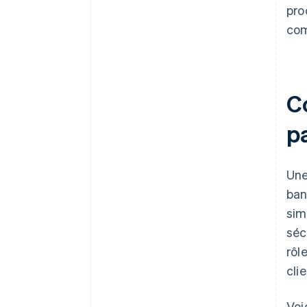
pro
com
C
p
Une
ban
sim
séc
rôl
clie
Voi