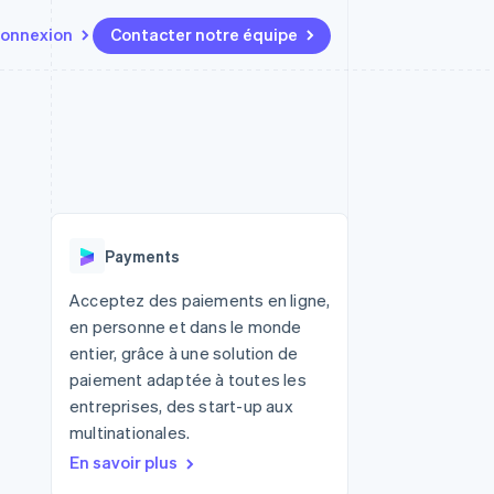
onnexion
Contacter notre équipe
Ressources
Écosystème
Contact
t marketplaces
Plus
Intégrations d'applications
Partenaires
Contacter notre équipe
Product roadmap
elle
Exemples de code
Stripe App Marketplace
Devenir partenaire
Découvrez les prochaines
r les
Blog des développeurs
évolutions
rs
État de l'API
Radar
Payments
Prévention de la fraude
ratif
Atlas
Acceptez des paiements en ligne,
Constitution de start-up
en personne et dans le monde
Climate
entier, grâce à une solution de
Élimination du carbone
paiement adaptée à toutes les
Identity
entreprises, des start-up aux
Vérification de l'identité
multinationales.
En savoir plus