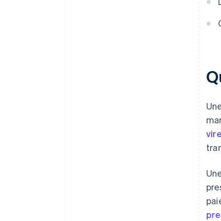
Q
Une
man
vir
tra
Une
pre
pai
pre