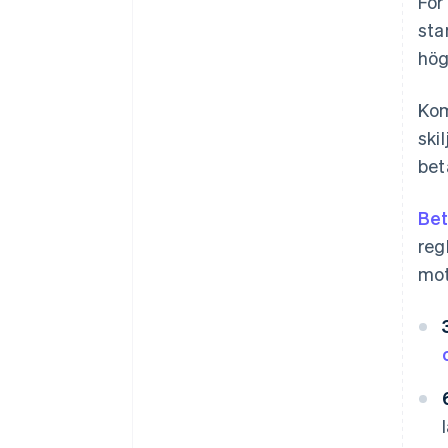
För
sta
hög
Kom
ski
bet
Bet
reg
mot