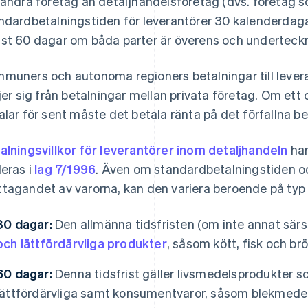
 andra företag än detaljhandelsföretag (dvs. företag som 
ndardbetalningstiden för leverantörer 30 kalenderdagar
st 60 dagar om båda parter är överens och underteckna
muners och autonoma regioners betalningar till levera
ljer sig från betalningar mellan privata företag. Om ett 
alar för sent måste det betala ränta på det förfallna bel
alningsvillkor för leverantörer inom detaljhandeln
har
leras i
lag 7/1996
. Även om standardbetalningstiden o
tagandet av varorna, kan den variera beroende på typ 
30 dagar:
Den allmänna tidsfristen (om inte annat särs
och lättfördärvliga produkter
, såsom kött, fisk och brö
60 dagar:
Denna tidsfrist gäller livsmedelsprodukter so
lättfördärvliga samt konsumentvaror, såsom blekmedel