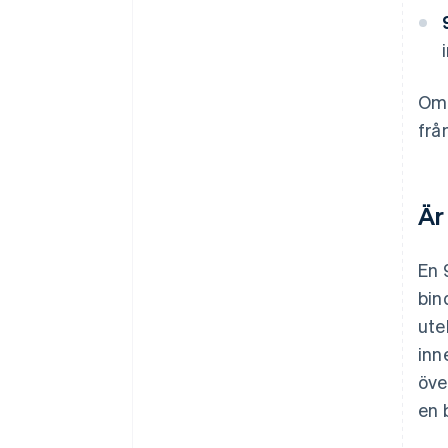
Om 
frå
Är
En 
bin
ute
inn
öve
en 