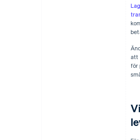
Lag
tra
kom
bet
Änd
att
för
små
Vi
l