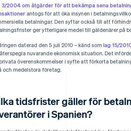
 3/2004 om åtgärder för att bekämpa sena betalnin
nsaktioner
antogs för att öka insynen i betalningsvillk
mersiella betalningar. Den syftar också till att förhindr
alningsfrister ger ytterligare medel till gäldenärer på
ringen daterad den 5 juli 2010 – känd som
lag 15/201
 återspegla nuvarande ekonomisk situation. Det inför
 privata överenskommelser i syfte att förkorta betalning
 och medelstora företag.
lka tidsfrister gäller för betaln
everantörer i Spanien?