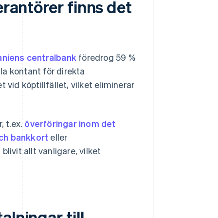
erantörer finns det
aniens centralbank
föredrog 59 %
a kontant för direkta
vid köptillfället, vilket eliminerar
 t.ex.
överföringar inom det
och bankkort
eller
ivit allt vanligare, vilket
lningar till