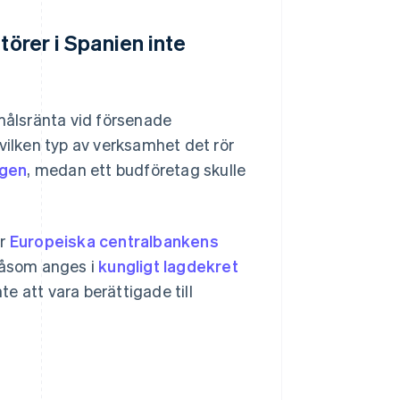
törer i Spanien inte
smålsränta vid försenade
vilken typ av verksamhet det rör
agen
, medan ett budföretag skulle
ar
Europeiska centralbankens
 Såsom anges i
kungligt lagdekret
e att vara berättigade till