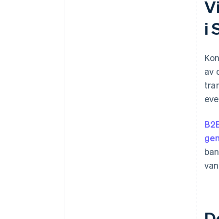
Vi
i
Kon
av 
tra
eve
B2B
ge
ban
van
De