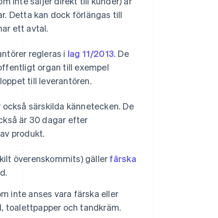
inte säljer direkt till kunder) är
. Detta kan dock förlängas till
r ett avtal.
ntörer regleras i
lag 11/2013
. De
offentligt organ till exempel
oppet till leverantören.
 också särskilda kännetecken. De
ckså är 30 dagar efter
av produkt.
kilt överenskommits) gäller
färska
d.
m inte anses vara färska eller
, toalettpapper och tandkräm.