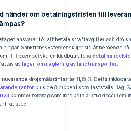
d händer om betalningsfristen till leveran
llämpas?
etaget ansvarar för att betala straffavgifter och dröj
alningar. Sanktionssystemet skiljer sig åt beroende på 
 om. Till exempel ska en klädbutik följa
detaljhandelsl
attas av
lagen om reglering av landtransporter
.
 nuvarande dröjsmålsräntan är 11,15 %. Detta inkluder
arande räntor
plus de 8 procent som fastställs i lag.
2023
kommer företag som inte betalar i tid dessutom int
entligt stöd.