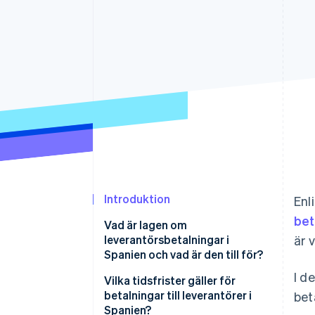
Accelererad kassaprocess
Financial Connections
Länkade finanskontodata
Introduktion
Enl
bet
Vad är lagen om
leverantörsbetalningar i
är 
Spanien och vad är den till för?
I d
Vilka tidsfrister gäller för
betalningar till leverantörer i
bet
Spanien?