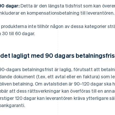
90 dagar:
Detta är den längsta tidsfrist som kan över
inkluderar en kompensationsbetalning till leverantören.
produkterna inte tillhör någon av dessa kategorier str
n 30 till 60 dagar.
 det lagligt med 90 dagars betalningsfri
90-dagars betalningsfrist är laglig, förutsatt att betaln
dande dokument (t.ex. ett avtal eller en faktura) som le
bliven betalning. Om avtalstiden är 90–120 dagar ska ha
ebär att dess rättsverkningar kan överföras till en anna
rstiger 120 dagar kan leverantören kräva ytterligare säk
bankgaranti.