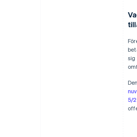
Va
ti
För
bet
sig
omf
Den
nuv
5/
off