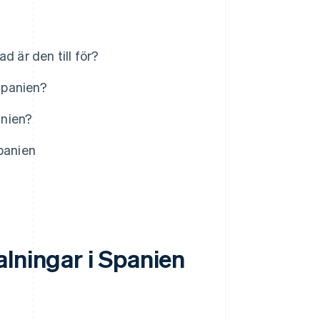
d är den till för?
 Spanien?
anien?
panien
lningar i Spanien