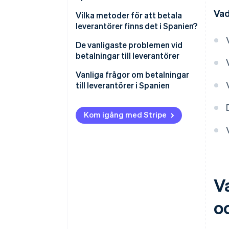
Vad
Är det lagligt med 90 dagars
Vilka metoder för att betala
betalningsfrist?
leverantörer finns det i Spanien?
Vad händer om
De vanligaste problemen vid
betalningsfristen till
betalningar till leverantörer
leverantörer i Spanien inte
Sena betalningar:
Vanliga frågor om betalningar
tillämpas?
till leverantörer i Spanien
Alternativ med bara en
betalningsmetod
Vad händer om en leverantör får
betalt innan förfallodagen?
Kom igång med Stripe
Brist på transparens
Vad finns det för alternativ för
Internationella betalningar
att betala leverantörer när ett
företag står inför allvarliga
ekonomiska utmaningar?
V
Kan leverantören kräva att
företaget betalar i förskott?
oc