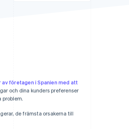
Stripe Sessions 2026
Se hur Stripe bygger den
ekonomiska
infrastrukturen för AI.
Titta nu
 av företagen i Spanien med att
ingar och dina kunders preferenser
ga problem.
ngerar, de främsta orsakerna till