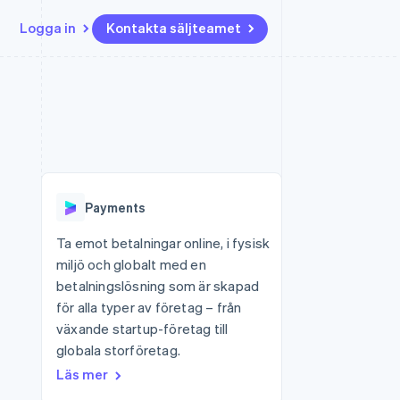
Logga in
Kontakta säljteamet
Resurser
Ecosystem
Kontakt
ch
Mer
er
Appintegrationer
Partner
Kontakta säljteamet
Product roadmap
Kodexempel
Stripe App Marketplace
Bli partner
Se vad som kommer härnäst
Utvecklarblogg
r plattformar
tid
API-status
Radar
Bedrägeribekämpning
Payments
Atlas
Bolagsbildning för startups
Ta emot betalningar online, i fysisk
miljö och globalt med en
Climate
Koldioxidinfångning
betalningslösning som är skapad
för alla typer av företag – från
Identity
Identitetsverifiering online
växande startup-företag till
globala storföretag.
Läs mer