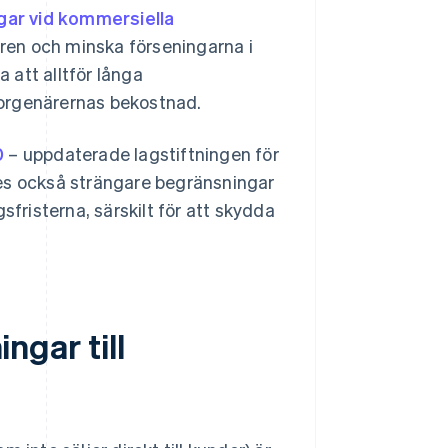
gar vid kommersiella
oren och minska förseningarna i
a att alltför långa
 borgenärernas bekostnad.
0
– uppdaterade lagstiftningen för
des också strängare begränsningar
sfristerna, särskilt för att skydda
ingar till