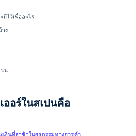
ีไว้เพื่ออะไร
้าง
สเปน
เออร์ในสเปนคือ
งินที่ล่าช้าในธุรกรรมทางการค้า