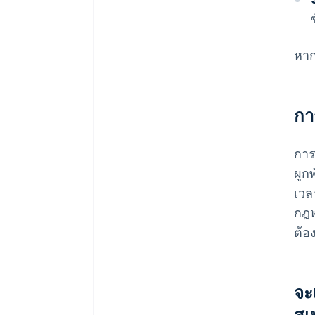
หาก
กา
การ
ผูก
เวล
กฎห
ต้อ
จะ
สเ