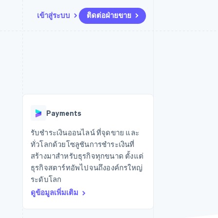
เข้าสู่ระบบ
ติดต่อฝ่ายขาย
แหล่งข้อมูล
ระบบนิเวศ
การติดต่อ
มาร์เก็ตเพลส
เพิ่มเติม
การเชื่อมต่อการทำงานแอป
พาร์ทเนอร์
ติดต่อฝ่ายขาย
Product roadmap
น
ตัวอย่างโค้ด
Stripe App Marketplace
สมัครเป็นพาร์ทเนอร์
ดูสิ่งที่กำลังจะมาถึง
ำหรับแพลตฟอร์ม
บล็อกของนักพัฒนา
ันทนาการ
สถานะ API
Radar
การป้องกันการฉ้อโกง
Payments
Atlas
การก่อตั้งบริษัทสตาร์ทอัพ
รับชำระเงินออนไลน์ ที่จุดขาย และ
ทั่วโลกด้วยโซลูชันการชำระเงินที่
Climate
การขจัดคาร์บอน
สร้างมาสำหรับธุรกิจทุกขนาด ตั้งแต่
ธุรกิจสตาร์ทอัพไปจนถึงองค์กรใหญ่
ระดับโลก
ดูข้อมูลเพิ่มเติม