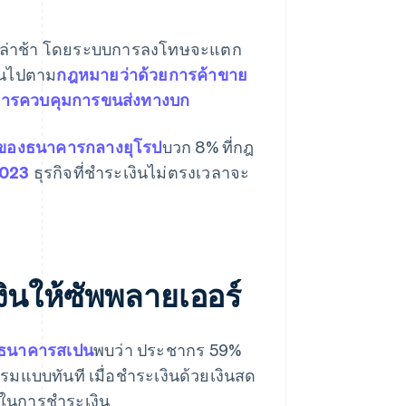
นที่ล่าช้า โดยระบบการลงโทษจะแตก
ป็นไปตาม
กฎหมายว่าด้วยการค้าขาย
การควบคุมการขนส่งทางบก
ันของธนาคารกลางยุโรป
บวก 8% ที่กฎ
2023
ธุรกิจที่ชําระเงินไม่ตรงเวลาจะ
ินให้ซัพพลายเออร์
กธนาคารสเปน
พบว่า ประชากร 59%
มแบบทันที เมื่อชําระเงินด้วยเงินสด
าในการชําระเงิน