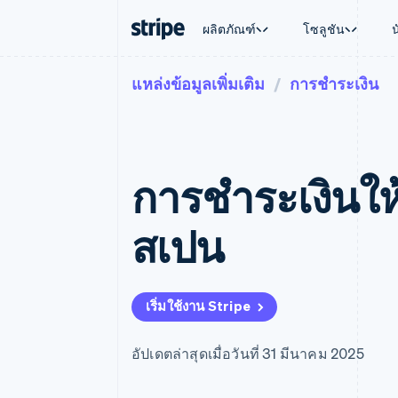
ผลิตภัณฑ์
โซลูชัน
แหล่งข้อมูลเพิ่มเติม
การชำระเงิน
ตามขั้น
เอกสารประกอบ
เรียนรู้
ตามกรณี
การสนับส
การชำระเงิน
รายรับ
องค์กร
Stripe Docs
บล็อก
การค้าแบ
รับการส
Payments
Billing
ธุรกิจสตาร์ทอัพ
ข้อมูลอ้างอิงเกี่ยวกับ API
เรื่องราวจากลูกค้า
อีคอมเมิร
แพ็กเกจก
การชำระเงินออนไลน์
รายรับตามแบบแผนล่
ไลบรารีและ SDK
คู่มือ
บริการทา
บริการเ
Payment links
Metronome
Stripe Apps
การชําระเงินใ
การทำงาน
การชำระเงินแบบไม่ต้องเขียน
การเรียกเก็บเงินตาม
ธุรกิจทั่
โค้ด
การชำระเงินตามรอบ
การชำระ
การจัดการการชำระเ
Checkout
มาร์เก็ต
สเปน
UI การชำระเงินสำเร็จรูป
บิล
การจัดกา
Elements
Invoicing
แพลตฟอ
องค์ประกอบ UI ที่ยืดหยุ่น
ครั้งเดียวหรือตามแบ
SaaS
วิธีการชำระเงิน
หน้า
เข้าถึงได้มากกว่า 125 รายการ
Tax
เริ่มใช้งาน Stripe
Authorization Boost
คิดภาษีการขายและ 
ยกระดับการยอมรับการชำระเงิน
อัตโนมัติ
Link
Revenue Recogniti
อัปเดตล่าสุดเมื่อวันที่ 31 มีนาคม 2025
การชำระเงินที่รวดเร็วขึ้น
ระบบอัตโนมัติสำหรับ
Stripe Sigma