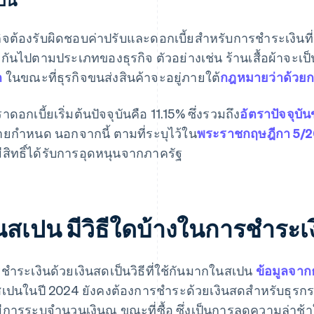
กิจต้องรับผิดชอบค่าปรับและดอกเบี้ยสําหรับการชําระเงิ
งกันไปตามประเภทของธุรกิจ ตัวอย่างเช่น ร้านเสื้อผ้าจะเ
ก
ในขณะที่ธุรกิจขนส่งสินค้าจะอยู่ภายใต้
กฎหมายว่าด้วย
าดอกเบี้ยเริ่มต้นปัจจุบันคือ 11.15% ซึ่งรวมถึง
อัตราปัจจุบ
ยกําหนด นอกจากนี้ ตามที่ระบุไว้ใน
พระราชกฤษฎีกา 5/
มีสิทธิ์ได้รับการอุดหนุนจากภาครัฐ
นสเปน มีวิธีใดบ้างในการชำระเง
ชําระเงินด้วยเงินสดเป็นวิธีที่ใช้กันมากในสเปน
ข้อมูลจา
เปนในปี 2024 ยังคงต้องการชําระด้วยเงินสดสําหรับธุรกรร
ีการระบุจํานวนเงินณ ขณะที่ซื้อ ซึ่งเป็นการลดความล่าช้