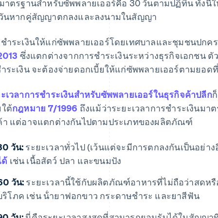
นมาตรฐานสําหรับซัพพลายเออร์คือ 30 วันตามปฏิทิน ทั้งนี
วันหากคู่สัญญาตกลงและลงนามในสัญญา
ชําระเงินให้แก่ซัพพลายเออร์โดยเทศบาลและชุมชนปกครอ
2013
ซึ่งแตกต่างจากการชําระเงินระหว่างธุรกิจเอกชน ต
ําระเงิน จะต้องจ่ายดอกเบี้ยให้แก่ซัพพลายเออร์ตามยอดท
ะเวลาการชําระเงินสําหรับซัพพลายเออร์ในธุรกิจค้าปลีก
ก
ใต้
กฎหมาย 7/1996
ถึงแม้ว่าระยะเวลาการชําระเงินมาตรฐ
ค้า แต่อาจแตกต่างกันไปตามประเภทของผลิตภัณฑ์
30 วัน:
ระยะเวลาทั่วไป (เว้นแต่จะมีการตกลงกันเป็นอย่างอื
ได้
เช่น เนื้อสัตว์ ปลา และขนมปัง
60 วัน:
ระยะเวลานี้ใช้กับผลิตภัณฑ์อาหารที่ไม่ถือว่าสดหรือเ
บริโภค เช่น น้ํายาฟอกขาว กระดาษชําระ และยาสีฟัน
90 วัน:
นี่คือระยะเวลาสูงสุดที่สามารถยอมรับได้ในสัญญาท