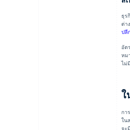
ธุร
ต่า
ปลี
อัตร
หมา
ไม่
ใ
การ
ในส
จะม