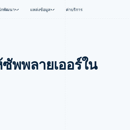
นักพัฒนา
แหล่งข้อมูล
ค่าบริการ
ใช้งาน
นุน
คู่มือ
ตามอุตสาหกรรม
บริษัท
การจัดการเงิน
แพลตฟอร์มและ
บใช้เอเจนต์
นับสนุน
รับการชำระเงินออนไลน์
บริษัท AI
แผนงานผลิตภัณฑ์
Global Payouts
Connect
์ซ
ารสนับสนุนที่ได้รับการจัดการ
ติดตั้งใช้งานการชำระเงินสำเร็จรูป
แวดวงครีเอเตอร์
การประชุมประจำปีแบบเซสชั
วงหน้า
เบิกจ่ายให้กับบุคคลที่สาม
การชำระเงินส
งการเงินที่ผสานรวมในตัว
ฉพาะทาง
สร้างแพลตฟอร์มหรือมาร์เก็ตเพลส
เกม
ตำแหน่งงาน
ห้ซัพพลายเออร์ใน
อัตโนมัติด้านการเงิน
จัดการการชำระเงินตามรอบบิล
การบริการ การเดินทาง และส
ห้องข่าว
การใช้งาน
วโลก
เสนอการเรียกเก็บเงินตามการใช้งาน
Stripe Press
บิล
เงินในแอป
ออกบัตรที่มีสเตเบิลคอยน์รองรับอยู่
ประกันภัย
งินตามรอบ
เพลส
จัดเตรียมและจัดการบริการด้วยเอเจนต์
สื่อและความบันเทิง
รเงิน
องค์กรไม่แสวงผลกำไร
ร์ม
บริการเฉพาะทาง
บแผนล่วง
ภาครัฐ
ธุรกิจค้าปลีก
VAT
on
การทำบัญชี