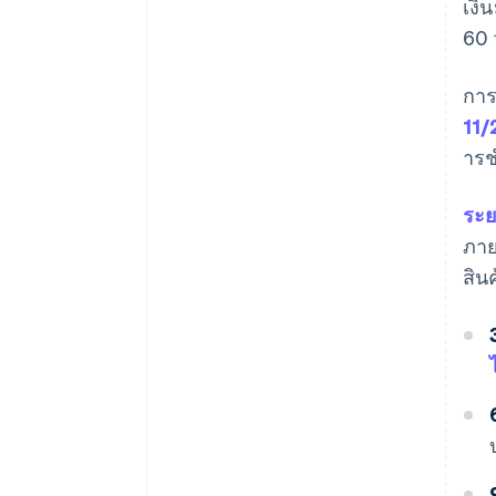
เงิ
60 
การ
11/
ารช
ระย
ภาย
สิน