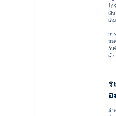
ได้
เงิ
เติ
การ
สอด
กับ
เล็
ร
อ
สํา