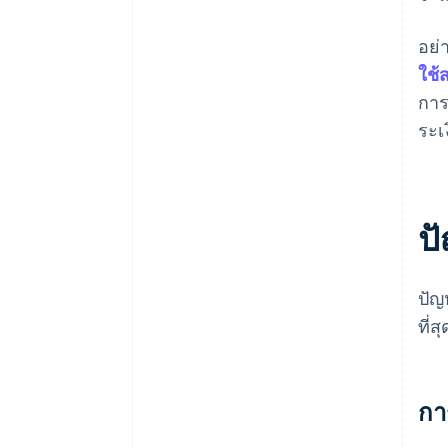
อย่
ใช้
การ
ระเ
ป
ปัญ
ที่สุ
การ