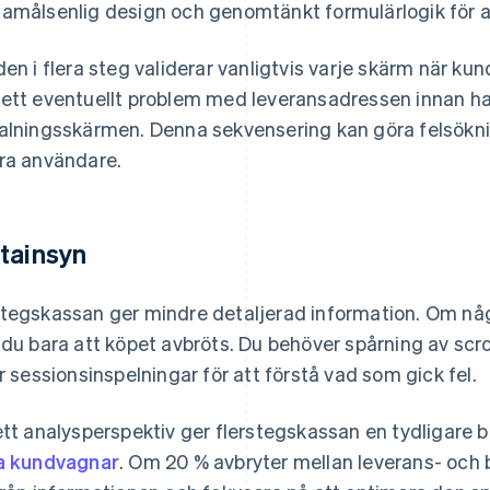
amålsenlig design och genomtänkt formulärlogik för att
den i flera steg validerar vanligtvis varje skärm när ku
ett eventuellt problem med leveransadressen innan han e
alningsskärmen. Denna sekvensering kan göra felsöknin
ra användare.
tainsyn
tegskassan ger mindre detaljerad information. Om nå
 du bara att köpet avbröts. Du behöver spårning av scrol
er sessionsinspelningar för att förstå vad som gick fel.
ett analysperspektiv ger flerstegskassan en tydligare 
a kundvagnar
. Om 20 % avbryter mellan leverans- och