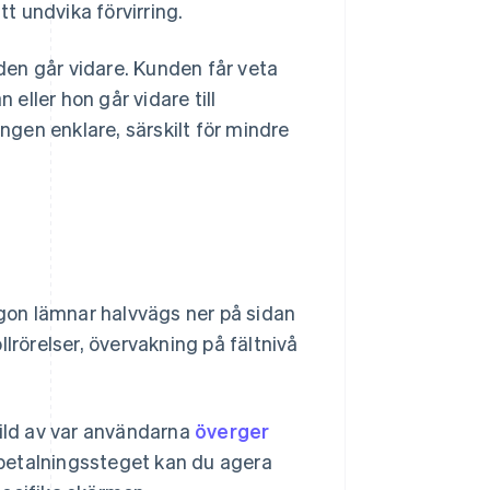
 undvika förvirring.
nden går vidare. Kunden får veta
ller hon går vidare till
gen enklare, särskilt för mindre
gon lämnar halvvägs ner på sidan
lrörelser, övervakning på fältnivå
bild av var användarna
överger
 betalningssteget kan du agera