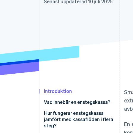
Senast uppdaterad 10 juli 2025
Accelererad kassaprocess
Financial Connections
Länkade finanskontodata
Introduktion
Små
ext
Vad innebär en enstegskassa?
avb
Hur fungerar enstegskassa
jämfört med kassaflöden i flera
En 
steg?
kon