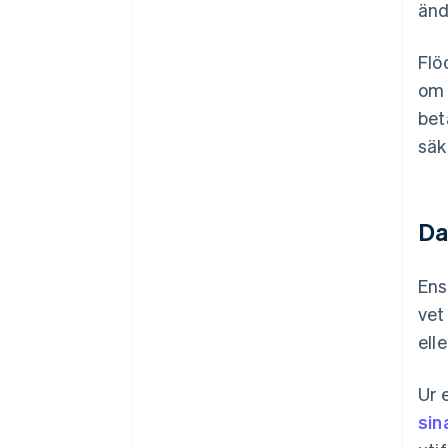
änd
Flö
om 
bet
säk
Da
Ens
vet
ell
Ur 
sin