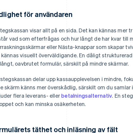
dlighet för användaren
tegskassan visar allt på en sida. Det kan kännas mer t
står vad som efterfrågas och hur långt de har kvar till 
rraskningsskärmar eller Nästa-knappar som skapar tvi
 kännas visuellt överväldigande. En dåligt strukturera
 långt, oavbrutet formulär, särskilt på mindre skärmar.
rstegskassan delar upp kassaupplevelsen i mindre, fok
je skärm känns mer överskådlig, särskilt om du samlar 
juder flera leverans- eller
betalningsalternativ
. En steg
loppet och kan minska osäkerheten.
rmulärets täthet och inläsning av fält