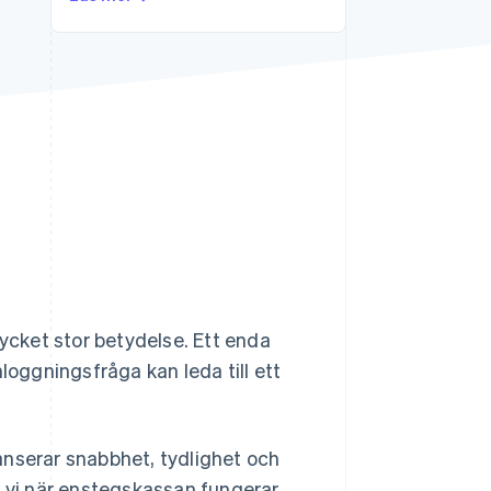
Stripe Sessions 2026
Se hur Stripe bygger den
ekonomiska
infrastrukturen för AI.
Titta nu
cket stor betydelse. Ett enda
loggningsfråga kan leda till ett
anserar snabbhet, tydlighet och
r vi när enstegskassan fungerar