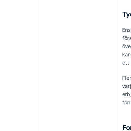
Ty
Ens
för
öve
kan
ett
Fle
var
erb
för
Fo