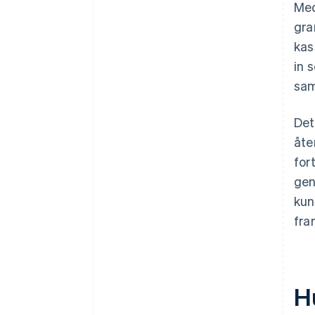
Stärk förtroendet när det är
Med
som viktigast
gra
Minska skrivandet när det är
kas
möjligt
in 
Utforma för mobilanpassat
sam
beteende
Det
Erbjud kunderna hjälp utan att
avbryta flödet
åte
for
Använd beprövade verktyg när
de passar
gen
kun
fra
H