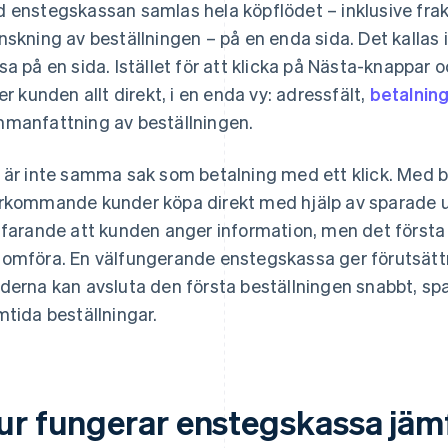
 enstegskassan samlas hela köpflödet – inklusive frakt
nskning av beställningen – på en enda sida. Det kallas 
sa på en sida. Istället för att klicka på Nästa-knappar 
ser kunden allt direkt, i en enda vy: adressfält,
betalnin
manfattning av beställningen.
 är inte samma sak som betalning med ett klick. Med b
rkommande kunder köpa direkt med hjälp av sparade u
tfarande att kunden anger information, men det första
omföra. En välfungerande enstegskassa ger förutsättni
derna kan avsluta den första beställningen snabbt, sp
mtida beställningar.
ur fungerar enstegskassa jäm