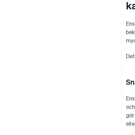
ka
Ens
bek
myc
Det
Sn
Ens
och
gör
ell