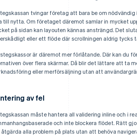
tegskassan tvingar företag att bara be om nödvändig i
a till nytta. Om företaget däremot samlar in mycket upp
ket på sidan kan layouten kännas ansträngd. Det slutar
erskådligt eller ett flöde där scrollningen aldrig tycks t
rstegskassor är däremot mer förlåtande. Där kan du fö
ernativen över flera skärmar. Då blir det lättare att ta me
knadsföring eller merförsäljning utan att användargräns
ntering av fel
tegskassan måste hantera all validering inline och i rea
manhangsbaserade och inte blockera flödet. Rätt gjor
 åtgärda alla problem på plats utan att behöva naviger