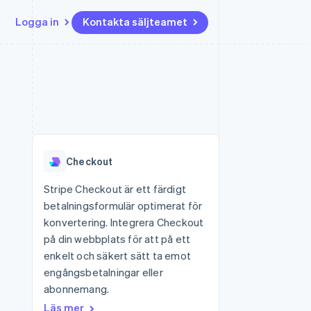
Logga in
Kontakta säljteamet
Resurser
Ecosystem
Kontakt
ch
Mer
er
Appintegrationer
Partner
Kontakta säljteamet
Product roadmap
Kodexempel
Stripe App Marketplace
Bli partner
Se vad som kommer härnäst
Utvecklarblogg
r plattformar
tid
API-status
Radar
Bedrägeribekämpning
Checkout
Atlas
Bolagsbildning för startups
Stripe Checkout är ett färdigt
betalningsformulär optimerat för
Climate
Koldioxidinfångning
konvertering. Integrera Checkout
på din webbplats för att på ett
Identity
Identitetsverifiering online
enkelt och säkert sätt ta emot
engångsbetalningar eller
abonnemang.
Läs mer