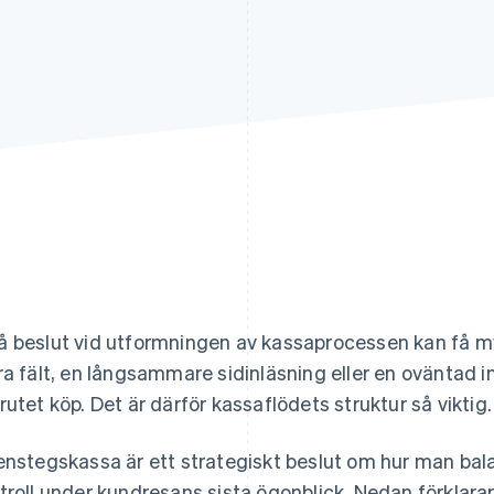
 beslut vid utformningen av kassaprocessen kan få my
ra fält, en långsammare sidinläsning eller en oväntad in
rutet köp. Det är därför kassaflödets struktur så viktig.
enstegskassa är ett strategiskt beslut om hur man bal
troll under kundresans sista ögonblick. Nedan förklara