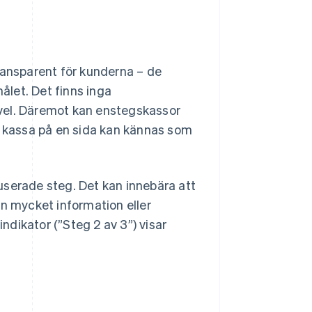
ransparent för kunderna – de
målet. Det finns inga
vel. Däremot kan enstegskassor
d kassa på en sida kan kännas som
userade steg. Det kan innebära att
in mycket information eller
indikator (”Steg 2 av 3”) visar