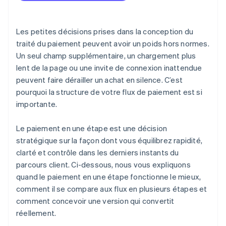
Lorsque vous avez des clients réguliers
Rendre l’appel à l’action indubitable
Lorsque le produit est simple et que l’achat est
Proposer plusieurs modes de paiement
rapide
Les petites décisions prises dans la conception du
Gérer les erreurs immédiatement
traité du paiement peuvent avoir un poids hors normes.
Un seul champ supplémentaire, un chargement plus
Privilégier le paiement invité par défaut
lent de la page ou une invite de connexion inattendue
Utiliser la structure pour créer de la clarté
peuvent faire dérailler un achat en silence. C’est
pourquoi la structure de votre flux de paiement est si
Afficher le récapitulatif complet de la commande
importante.
Renforcer la confiance au moment où c’est
important
Le paiement en une étape est une décision
stratégique sur la façon dont vous équilibrez rapidité,
Réduire la saisie dans la mesure du possible
clarté et contrôle dans les derniers instants du
Conception pour un comportement axé sur le
parcours client. Ci-dessous, nous vous expliquons
mobile
quand le paiement en une étape fonctionne le mieux,
comment il se compare aux flux en plusieurs étapes et
Offrez à vos clients un accès à l’aide sans
perturbation
comment concevoir une version qui convertit
réellement.
Utiliser des outils éprouvés lorsqu’ils conviennent