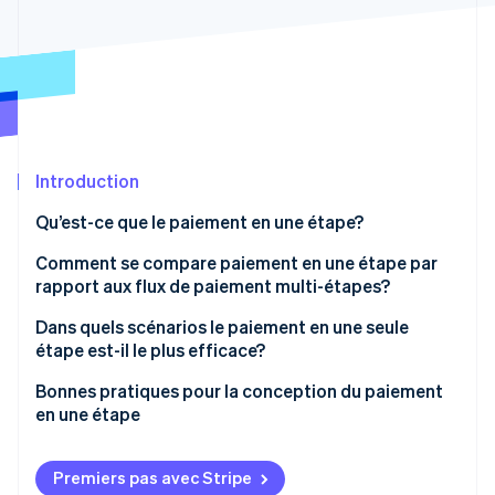
Commerce de détail
État des API
Atlas
Constitution d'une entreprise
Climate
Élimination du carbone
Écosystème
Identity
Partenaires
Vérification de l'identité
Stripe App Marketplace
Introduction
Qu’est-ce que le paiement en une étape?
Comment se compare paiement en une étape par
Stripe Sessions 2026
rapport aux flux de paiement multi-étapes?
Découvrez comment Stripe construit l’infrastructure écon
l’IA.
Rapidité
Dans quels scénarios le paiement en une seule
Regarder
étape est-il le plus efficace?
Clarté utilisateur
Lorsque le temps avant le paiement est un frein à la
Bonnes pratiques pour la conception du paiement
Densité des formulaires et charge de terrain
conversion
en une étape
Flexibilité de paiement
Quand le mobile est le canal principal
Gardez la mise en page propre et concentrée
Premiers pas avec Stripe
Vérifier et confirmer la commande