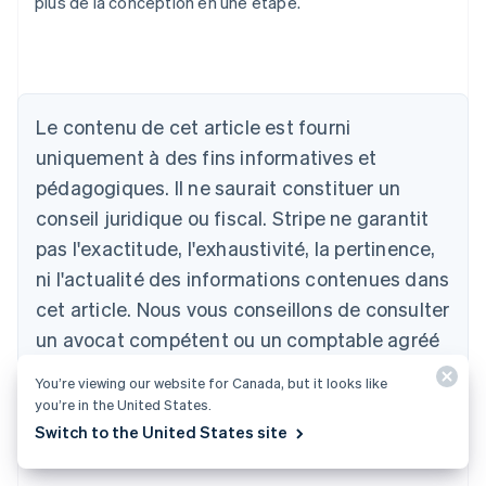
plus de la conception en une étape.
Le contenu de cet article est fourni
uniquement à des fins informatives et
pédagogiques. Il ne saurait constituer un
conseil juridique ou fiscal. Stripe ne garantit
Allemagne
pas l'exactitude, l'exhaustivité, la pertinence,
Deutsch
English
ni l'actualité des informations contenues dans
Australie
English
cet article. Nous vous conseillons de consulter
Autriche
un avocat compétent ou un comptable agréé
Deutsch
English
Belgique
dans le ou les territoires concernés pour
You’re viewing our website for Canada, but it looks like
Nederlands
Français
Deutsch
English
obtenir des conseils adaptés à votre situation
you’re in the United States.
Brésil
particulière.
Switch to the United States site
Português
English
Bulgarie
English