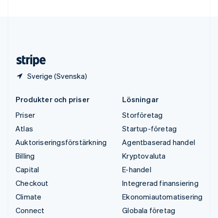
Ungern
English
USA
English
Español
简体中文
Österrike
Deutsch
English
Sverige (Svenska)
Produkter och priser
Lösningar
Priser
Storföretag
Atlas
Startup-företag
Auktoriseringsförstärkning
Agentbaserad handel
Billing
Kryptovaluta
Capital
E-handel
Checkout
Integrerad finansiering
Climate
Ekonomiautomatisering
Connect
Globala företag