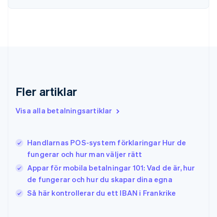
Förenade Arabemiraten
English
Gibraltar
English
Grekland
English
Hongkong SAR, Kina
English
简体中文
Indien
Fler artiklar
English
Irland
Visa alla betalningsartiklar
English
Italien
Italiano
English
Handlarnas POS-system förklaringar Hur de
Japan
日本語
English
fungerar och hur man väljer rätt
Kanada
Appar för mobila betalningar 101: Vad de är, hur
English
Français
de fungerar och hur du skapar dina egna
Kroatien
English
Italiano
Så här kontrollerar du ett IBAN i Frankrike
Lettland
English