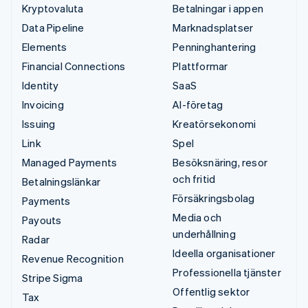
Kryptovaluta
Betalningar i appen
Data Pipeline
Marknadsplatser
Elements
Penninghantering
Financial Connections
Plattformar
Identity
SaaS
Invoicing
AI-företag
Issuing
Kreatörsekonomi
Link
Spel
Managed Payments
Besöksnäring, resor
och fritid
Betalningslänkar
Försäkringsbolag
Payments
Media och
Payouts
underhållning
Radar
Ideella organisationer
Revenue Recognition
Professionella tjänster
Stripe Sigma
Offentlig sektor
Tax