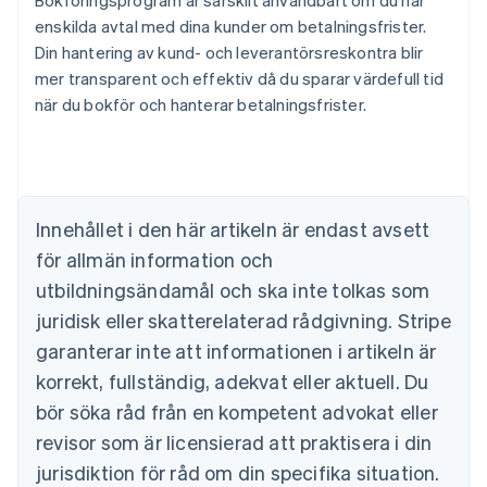
Bokföringsprogram är särskilt användbart om du har
enskilda avtal med dina kunder om betalningsfrister.
Din hantering av kund- och leverantörsreskontra blir
Australien
mer transparent och effektiv då du sparar värdefull tid
English
Belgien
när du bokför och hanterar betalningsfrister.
Nederlands
Français
Deutsch
English
Brasilien
Português
English
Bulgarien
English
Innehållet i den här artikeln är endast avsett
Cypern
för allmän information och
English
Danmark
utbildningsändamål och ska inte tolkas som
English
juridisk eller skatterelaterad rådgivning. Stripe
Estland
English
garanterar inte att informationen i artikeln är
Fastlandskina
korrekt, fullständig, adekvat eller aktuell. Du
简体中文
English
Finland
bör söka råd från en kompetent advokat eller
English
Svenska
revisor som är licensierad att praktisera i din
Frankrike
jurisdiktion för råd om din specifika situation.
Français
English