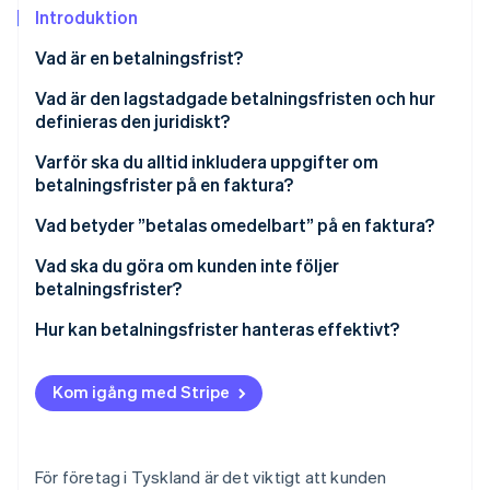
Identitetsverifiering online
Introduktion
Partner
Stripe App Marketplace
Vad är en betalningsfrist?
Vad är den lagstadgade betalningsfristen och hur
definieras den juridiskt?
Stripe Sessions 2026
Se hur Stripe bygger den ekonomiska inf
Vilken betalningsfrist ska du välja för dina fakturor?
Varför ska du alltid inkludera uppgifter om
Titta nu
betalningsfrister på en faktura?
Kan jag ställa in en betalningsfrist på sju dagar?
När börjar och slutar betalningsfristen?
Vad betyder ”betalas omedelbart” på en faktura?
Vad ska du göra om kunden inte följer
betalningsfrister?
Hur kan jag se till att mina kunder följer
Hur kan betalningsfrister hanteras effektivt?
betalningsfrister?
Kom igång med Stripe
För företag i Tyskland är det viktigt att kunden