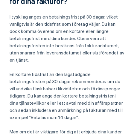
för dina fakturor?
I tysk lag anges en betalningsfrist på 30 dagar, vilket
vanligtvis är den tidsfrist som företag väljer. Du kan
dock komma överens om en kortare eller längre
betalningsfrist med dina kunder. Observera att
betalningsfristen inte beräknas från fakturadatumet,
utan snarare från leveransdatumet eller slutförandet av
en tjänst.
En kortare tidsfrist än den lagstadgade
betalningsfristen på 30 dagar rekommenderas om du
vill undvika flaskhalsar i likviditeten och få dina pengar
tidigare. Du kan ange den kortare betalningsfristen i
dina tjänstevillkor eller i ett avtal med din affärspartner
och sedan inkludera en anmärkning på fakturan med till
exempel ”Betalas inom 14 dagar”.
Men om det är viktigare för dig att erbjuda dina kunder