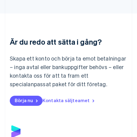
Liechtenstein
Deutsch
English
Litauen
English
Luxemburg
Français
Deutsch
English
Är du redo att sätta i gång?
Malaysia
English
简体中文
Malta
Skapa ett konto och börja ta emot betalningar
English
Mexiko
– inga avtal eller bankuppgifter behövs – eller
Español
English
kontakta oss för att ta fram ett
Nederländerna
specialanpassat paket för ditt företag.
Nederlands
English
Norge
English
Börja nu
Kontakta säljteamet
Nya Zeeland
English
Polen
English
Portugal
Português
English