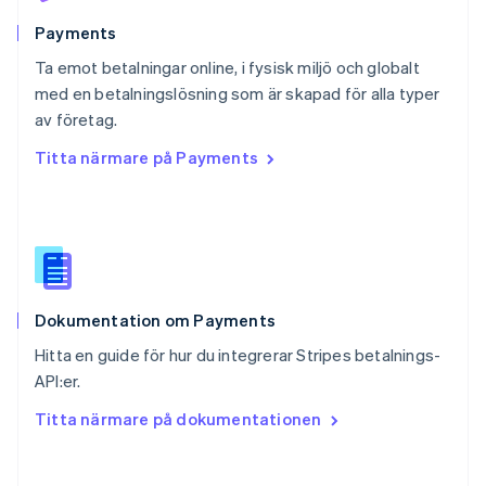
Rumänien
English
Payments
Schweiz
Ta emot betalningar online, i fysisk miljö och globalt
Deutsch
Français
Italiano
English
med en betalningslösning som är skapad för alla typer
Singapore
English
简体中文
av företag.
Slovakien
Titta närmare på Payments
English
Slovenien
English
Italiano
Spanien
Español
English
Storbritannien
English
Dokumentation om Payments
Sverige
Svenska
English
Hitta en guide för hur du integrerar Stripes betalnings-
Thailand
API:er.
ไทย
English
Tjeckien
Titta närmare på dokumentationen
English
Tyskland
Deutsch
English