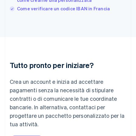
come crearne una personalizzata
English
India
Come verificare un codice IBAN in Francia
English
Irlanda
English
Italia
Italiano
English
Lettonia
English
Liechtenstein
Deutsch
English
Tutto pronto per iniziare?
Lituania
English
Crea un account e inizia ad accettare
Lussemburgo
Français
Deutsch
English
pagamenti senza la necessità di stipulare
Malaysia
contratti o di comunicare le tue coordinate
English
简体中文
Malta
bancarie. In alternativa, contattaci per
English
progettare un pacchetto personalizzato per la
Messico
tua attività.
Español
English
Norvegia