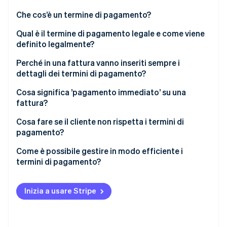
Scopri cosa ti aspetta
Che cos’è un termine di pagamento?
Radar
Ecosistema
Prevenzione delle frodi
Qual è il termine di pagamento legale e come viene
definito legalmente?
Partner
Atlas
Stripe App Marketplace
Costituzione di start-up
Quale termine di pagamento scegliere per le tue
Perché in una fattura vanno inseriti sempre i
Climate
fatture?
dettagli dei termini di pagamento?
Rimozione del carbonio
Posso stabilire un termine di pagamento di sette
Da quando decorre e quando scade un termine di
Cosa significa ’pagamento immediato’ su una
Identity
giorni?
pagamento?
fattura?
Verifica online dell'identità
Cosa fare se il cliente non rispetta i termini di
pagamento?
Come posso assicurarmi che i clienti rispettino i
Come è possibile gestire in modo efficiente i
termini di pagamento?
termini di pagamento?
Stripe Sessions 2026
Scopri come Stripe sta costruendo l'infrastruttura economi
Guarda ora
Inizia a usare Stripe