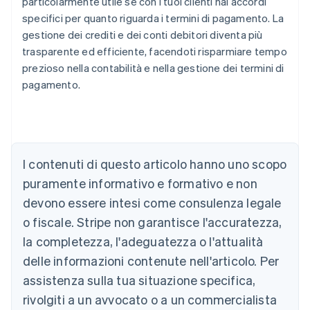
particolarmente utile se con i tuoi clienti hai accordi
specifici per quanto riguarda i termini di pagamento. La
gestione dei crediti e dei conti debitori diventa più
trasparente ed efficiente, facendoti risparmiare tempo
prezioso nella contabilità e nella gestione dei termini di
pagamento.
Australia
English
Austria
I contenuti di questo articolo hanno uno scopo
Deutsch
English
puramente informativo e formativo e non
Belgio
devono essere intesi come consulenza legale
Nederlands
Français
Deutsch
English
Brasile
o fiscale. Stripe non garantisce l'accuratezza,
Português
English
la completezza, l'adeguatezza o l'attualità
Bulgaria
English
delle informazioni contenute nell'articolo. Per
Canada
assistenza sulla tua situazione specifica,
English
Français
Cina continentale
rivolgiti a un avvocato o a un commercialista