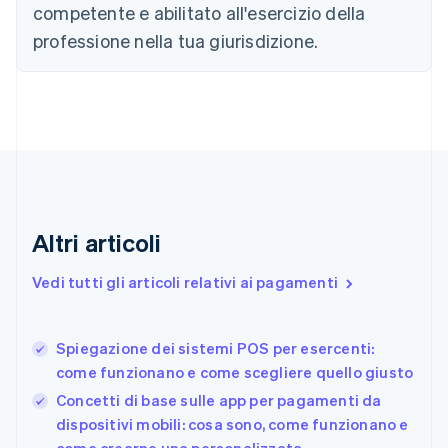
简体中文
English
competente e abilitato all'esercizio della
Cipro
professione nella tua giurisdizione.
English
Croazia
English
Italiano
Danimarca
English
Emirati Arabi Uniti
English
Estonia
English
Finlandia
Altri articoli
English
Svenska
Francia
Vedi tutti gli articoli relativi ai pagamenti
Français
English
Germania
Deutsch
English
Spiegazione dei sistemi POS per esercenti:
Giappone
日本語
English
come funzionano e come scegliere quello giusto
Gibilterra
Concetti di base sulle app per pagamenti da
English
dispositivi mobili: cosa sono, come funzionano e
Grecia