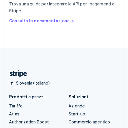
English
Italiano
Trova una guida per integrare le API per i pagamenti di
Spagna
Stripe.
Español
English
Stati Uniti
Consulta la documentazione
English
Español
简体中文
Svezia
Svenska
English
Svizzera
Deutsch
Français
Italiano
English
Thailandia
ไทย
English
Ungheria
English
Slovenia (Italiano)
Prodotti e prezzi
Soluzioni
Tariffe
Aziende
Atlas
Start-up
Authorization Boost
Commercio agentico