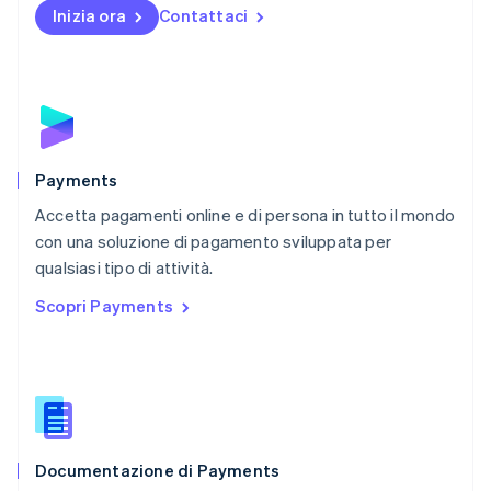
English
Inizia ora
Contattaci
Nuova Zelanda
English
Paesi Bassi
Nederlands
English
Polonia
English
Portogallo
Português
English
Payments
RAS di Hong Kong, Cina
Accetta pagamenti online e di persona in tutto il mondo
English
简体中文
con una soluzione di pagamento sviluppata per
Regno Unito
English
qualsiasi tipo di attività.
Repubblica Ceca
Scopri Payments
English
Romania
English
Singapore
English
简体中文
Slovacchia
English
Documentazione di Payments
Slovenia