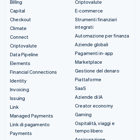
Billing
Criptovalute
Capital
E-commerce
Checkout
Strumenti finanziari
integrati
Climate
Automazione per finanza
Connect
Aziende globali
Criptovalute
Pagamenti in-app
Data Pipeline
Marketplace
Elements
Gestione del denaro
Financial Connections
Piattaforme
Identity
SaaS
Invoicing
Aziende di IA
Issuing
Creator economy
Link
Gaming
Managed Payments
Ospitalità, viaggi e
Link di pagamento
tempo libero
Payments
Assicurazione