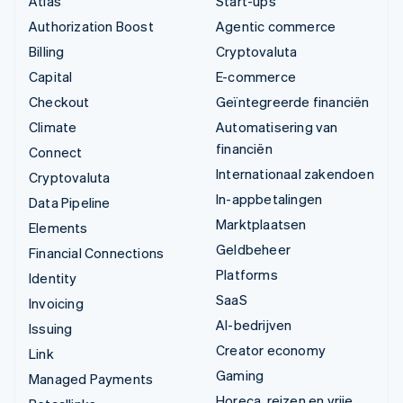
Atlas
Start-ups
Authorization Boost
Agentic commerce
Billing
Cryptovaluta
Capital
E-commerce
Checkout
Geïntegreerde financiën
Climate
Automatisering van
financiën
Connect
Internationaal zakendoen
Cryptovaluta
In-appbetalingen
Data Pipeline
Marktplaatsen
Elements
Geldbeheer
Financial Connections
Platforms
Identity
SaaS
Invoicing
AI-bedrijven
Issuing
Creator economy
Link
Gaming
Managed Payments
Horeca, reizen en vrije