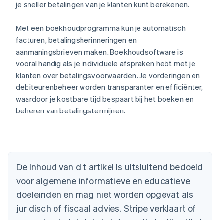
je sneller betalingen van je klanten kunt berekenen.
Met een boekhoudprogramma kun je automatisch
facturen, betalingsherinneringen en
aanmaningsbrieven maken. Boekhoudsoftware is
vooral handig als je individuele afspraken hebt met je
klanten over betalingsvoorwaarden. Je vorderingen en
debiteurenbeheer worden transparanter en efficiënter,
waardoor je kostbare tijd bespaart bij het boeken en
beheren van betalingstermijnen.
Australië
English
België
Nederlands
Français
Deutsch
English
Brazilië
De inhoud van dit artikel is uitsluitend bedoeld
Português
English
Bulgarije
voor algemene informatieve en educatieve
English
doeleinden en mag niet worden opgevat als
Canada
juridisch of fiscaal advies. Stripe verklaart of
English
Français
Cyprus