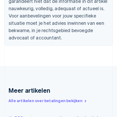
garandeert niet dat de informatie in dit artikel
English
nauwkeurig, volledig, adequaat of actueel is.
Denemarken
English
Voor aanbevelingen voor jouw specifieke
Duitsland
situatie moet je het advies inwinnen van een
Deutsch
English
Estland
bekwame, in je rechtsgebied bevoegde
English
advocaat of accountant.
Finland
English
Svenska
Frankrijk
Français
English
Gibraltar
English
Griekenland
English
Hongarije
Meer artikelen
English
Hongkong SAR, China
English
简体中文
Alle artikelen over betalingen bekijken
Ierland
English
India