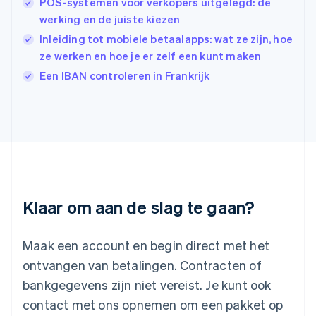
POS-systemen voor verkopers uitgelegd: de
English
werking en de juiste kiezen
Italië
Italiano
English
Inleiding tot mobiele betaalapps: wat ze zijn, hoe
Japan
ze werken en hoe je er zelf een kunt maken
日本語
English
Een IBAN controleren in Frankrijk
Kroatië
English
Italiano
Letland
English
Liechtenstein
Deutsch
English
Litouwen
English
Luxemburg
Klaar om aan de slag te gaan?
Français
Deutsch
English
Maleisië
English
简体中文
Maak een account en begin direct met het
Malta
ontvangen van betalingen. Contracten of
English
Mexico
bankgegevens zijn niet vereist. Je kunt ook
Español
English
contact met ons opnemen om een pakket op
Nederland