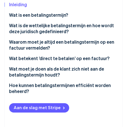
Inleiding
Oprichting van een start-up
Climate
Ecosysteem
Wat is een betalingstermijn?
CO₂-verwijdering
Wat is de wettelijke betalingstermijn en hoe wordt
Partners
Identity
Stripe App Marketplace
deze juridisch gedefinieerd?
Online identiteitsverificatie
Welke betalingstermijn moet je kiezen voor je
Waarom moet je altijd een betalingstermijn op een
facturen?
factuur vermelden?
Kan ik een betalingstermijn van zeven dagen
Wanneer begint en eindigt de betalingstermijn?
Wat betekent ’direct te betalen’ op een factuur?
instellen?
Stripe Sessions 2026
Wat moet je doen als de klant zich niet aan de
Ontdek hoe Stripe de economische infrastructuu
betalingstermijn houdt?
Nu bekijken
Hoe kan ik ervoor zorgen dat mijn klanten zich aan
Hoe kunnen betalingstermijnen efficiënt worden
de betalingstermijn houden?
beheerd?
Aan de slag met Stripe