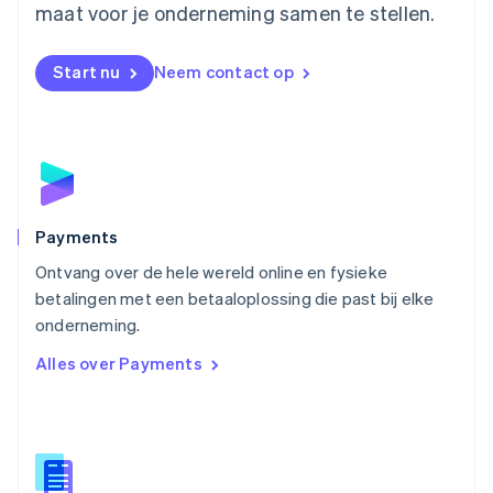
maat voor je onderneming samen te stellen.
Nederlands
English
Nieuw-Zeeland
English
Start nu
Neem contact op
Noorwegen
English
Oostenrijk
Deutsch
English
Polen
English
Portugal
Português
English
Payments
Roemenië
Ontvang over de hele wereld online en fysieke
English
betalingen met een betaaloplossing die past bij elke
Singapore
English
简体中文
onderneming.
Slovenië
Alles over Payments
English
Italiano
Slowakije
English
Spanje
Español
English
Thailand