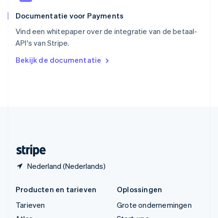
ไทย
English
Documentatie voor Payments
Tsjechië
English
Vind een whitepaper over de integratie van de betaal-
Vasteland van China
API's van Stripe.
简体中文
English
Verenigd Koninkrijk
Bekijk de documentatie
English
Verenigde Arabische Emiraten
English
Verenigde Staten
English
Español
简体中文
Zweden
Svenska
English
Zwitserland
Deutsch
Français
Italiano
English
Nederland (Nederlands)
Producten en tarieven
Oplossingen
Tarieven
Grote ondernemingen