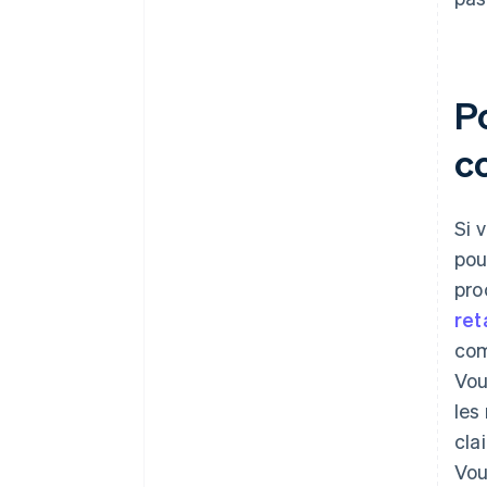
P
c
Si 
pou
pro
ret
com
Vou
les
cla
Vou