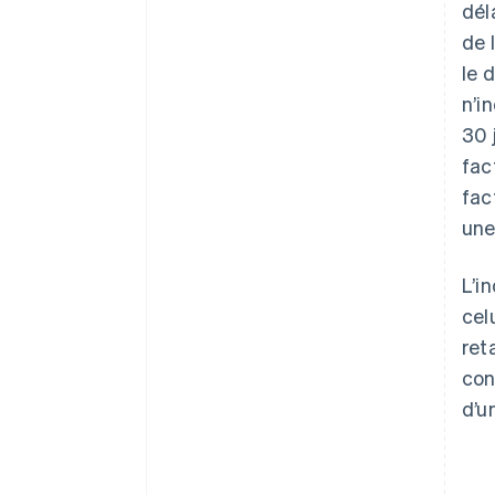
dél
de 
le 
n’i
30 
fac
fac
une
L’i
cel
ret
con
d’u