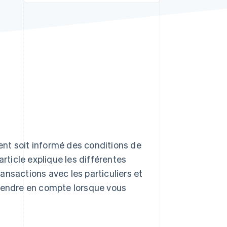
Stripe Sessions 2026
Découvrez comment
Stripe construit
l’infrastructure
économique pour l’IA.
Regarder
ient soit informé des conditions de
article explique les différentes
ansactions avec les particuliers et
prendre en compte lorsque vous