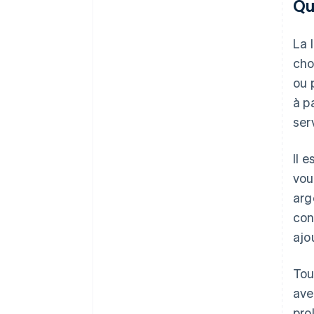
Qu
La 
cho
ou 
à p
ser
Il 
vou
arg
con
ajo
Tou
ave
pro