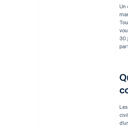
Un 
mar
Tou
vou
30 
par
Qu
c
Les
civ
d’u