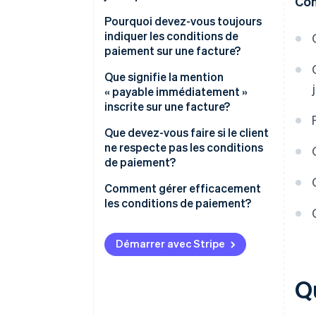
Con
Quelles conditions de paiement
Pourquoi devez-vous toujours
choisir pour vos factures?
indiquer les conditions de
paiement sur une facture?
Puis-je fixer un délai de
paiement de sept jours?
Quand les conditions de
Que signifie la mention
paiement commencent-elles et
« payable immédiatement »
se terminent-elles?
inscrite sur une facture?
Que devez-vous faire si le client
ne respecte pas les conditions
de paiement?
Comment puis-je m’assurer que
Comment gérer efficacement
mes clients respectent les
les conditions de paiement?
conditions de paiement?
Démarrer avec Stripe
Q