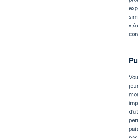
exp
sim
« A
con
Pu
Vou
jou
mom
imp
d’u
per
pai
pas