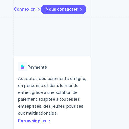
Connexion
Nous contacter
Ressources
Écosystème
Contact
t places de
Plus
Intégrations d'applications
Partenaires
Nous contacter
Product roadmap
ssions
Exemples de code
Stripe App Marketplace
Devenir partenaire
Découvrez ce qui vous attend
Blog des développeurs
r les
rs
État des API
Radar
Prévention de la fraude
Payments
Atlas
tif
Constitution d'une entreprise
Acceptez des paiements en ligne,
en personne et dans le monde
Climate
Élimination du carbone
entier, grâce à une solution de
paiement adaptée à toutes les
Identity
Vérification de l'identité
entreprises, des jeunes pousses
aux multinationales.
En savoir plus