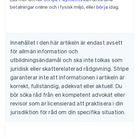
Australien
betalningar online och i fysisk miljö, eller
börja
idag.
English
Belgien
Nederlands
Français
Deutsch
English
Brasilien
Português
English
Bulgarien
Innehållet i den här artikeln är endast avsett
English
för allmän information och
Cypern
English
utbildningsändamål och ska inte tolkas som
Danmark
juridisk eller skatterelaterad rådgivning. Stripe
English
Estland
garanterar inte att informationen i artikeln är
English
korrekt, fullständig, adekvat eller aktuell. Du
Fastlandskina
bör söka råd från en kompetent advokat eller
简体中文
English
Finland
revisor som är licensierad att praktisera i din
English
Svenska
jurisdiktion för råd om din specifika situation.
Frankrike
Français
English
Förenade Arabemiraten
English
Gibraltar