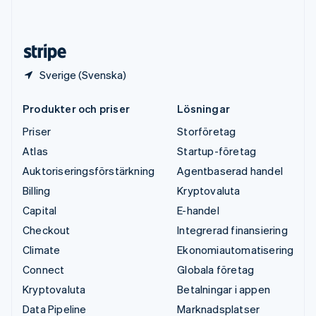
English
Español
简体中文
Österrike
Deutsch
English
Sverige (Svenska)
Produkter och priser
Lösningar
Priser
Storföretag
Atlas
Startup-företag
Auktoriseringsförstärkning
Agentbaserad handel
Billing
Kryptovaluta
Capital
E-handel
Checkout
Integrerad finansiering
Climate
Ekonomiautomatisering
Connect
Globala företag
Kryptovaluta
Betalningar i appen
Data Pipeline
Marknadsplatser