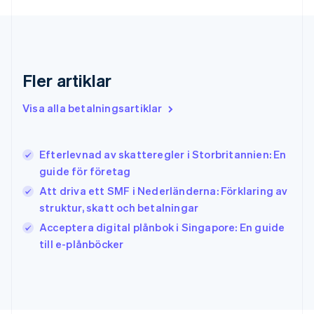
English
Grekland
English
Hongkong SAR, Kina
English
简体中文
Fler artiklar
Indien
English
Visa alla betalningsartiklar
Irland
English
Italien
Efterlevnad av skatteregler i Storbritannien: En
Italiano
English
guide för företag
Japan
日本語
English
Att driva ett SMF i Nederländerna: Förklaring av
Kanada
struktur, skatt och betalningar
English
Français
Acceptera digital plånbok i Singapore: En guide
Kroatien
English
Italiano
till e-plånböcker
Lettland
English
Liechtenstein
Deutsch
English
Litauen