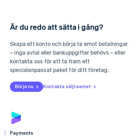
English
Luxemburg
Français
Deutsch
English
Är du redo att sätta i gång?
Malaysia
English
简体中文
Malta
Skapa ett konto och börja ta emot betalningar
English
Mexiko
– inga avtal eller bankuppgifter behövs – eller
Español
English
kontakta oss för att ta fram ett
Nederländerna
specialanpassat paket för ditt företag.
Nederlands
English
Norge
English
Börja nu
Kontakta säljteamet
Nya Zeeland
English
Polen
English
Portugal
Português
English
Rumänien
English
Payments
Schweiz