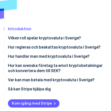
Identitetsverifiering online
Partner
Stripe App Marketplace
Introduktion
Stripe Sessions 2026
Se hur Stripe bygger den ekonomiska inf
Vilken roll spelar kryptovaluta i Sverige?
Titta nu
Hur regleras och beskattas kryptovaluta i Sverige?
Kryptotjänstleverantörer måste ha licens
Hur handlar man med kryptovaluta i Sverige?
Kryptotjänstleverantörer måste följa strikta krav på
Hur kan svenska företag ta emot kryptobetalningar
åtgärder mot penningtvätt
och konvertera dem till SEK?
Kryptotjänstleverantörer måste dela
Var kan man betala med kryptovaluta i Sverige?
kundtransaktionsdata
Så kan Stripe hjälpa dig
Kryptovaluta beskattas som egendom
Att spendera krypto är en skattepliktig händelse
Kom igång med Stripe