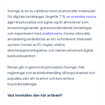
Företag måste rapportera sina kryptointäkter
korrekt för skatteändamål
Sverige är en av världens mest avancerade marknader
Konsumentskydd gäller inte för kryptovaluta
för digitala betalningar. Ungefär
7 % av svenska vuxna
äger kryptovaluta och ägnar sig åt aktiviteter som
investeringshandel, gränsöverskridande betalningar
och experiment med
stablecoins
. Denna utbredda
användning underlättas av ett sofistikerat finansiellt
system format av EU-regler, strikta
skatterapporteringskrav och nästan universell digital
bankverksamhet.
Nedan går vi igenom kryptovaluta i Sverige, från
regleringar och skattebehandling till kryptohandel och
populära sätt att ta emot och konvertera
kryptobetalningar.
Vad innehåller den här artikeln?