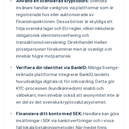
Använd en licensierad kryptobörs:
Svenska
invånare handlar vanligtvis via plattformar som är
registrerade hos eller auktoriserade av
Finansinspektionen. Dessa börser är skyldiga att
följa svenska lagar och EU-regler, vilket inkluderar
obligatorisk identitetsverifiering och
transaktionsövervakning. Direkthandel mellan
privatpersoner förekommer men är ovanligt och
innebär högre motpartsrisk.
Verifiera din identitet via BankID:
Många Sverige-
inriktade plattformar integrerar BankID, landets
huvudsakliga digitala id, för onboarding. Detta gör
KYC-processen (kundkännedom) snabb och
välbekant, men innebär också att anonymitet inte är
en del av det svenska kryptovalutasystemet.
Finansiera ditt konto med SEK:
Handlare kan göra
insättningar i SEK via banköverföringar och i vissa
fall lokala betalningsmetoder. När medel finns