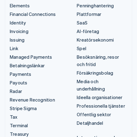
Elements
Penninghantering
Financial Connections
Plattformar
Identity
SaaS
Invoicing
AI-företag
Issuing
Kreatörsekonomi
Link
Spel
Managed Payments
Besöksnäring, resor
och fritid
Betalningslänkar
Försäkringsbolag
Payments
Media och
Payouts
underhållning
Radar
Ideella organisationer
Revenue Recognition
Professionella tjänster
Stripe Sigma
Offentlig sektor
Tax
Detaljhandel
Terminal
Treasury