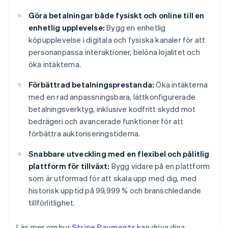
Göra betalningar både fysiskt och online till en
enhetlig upplevelse:
Bygg en enhetlig
köpupplevelse i digitala och fysiska kanaler för att
personanpassa interaktioner, belöna lojalitet och
öka intäkterna.
Förbättrad betalningsprestanda:
Öka intäkterna
med en rad anpassningsbara, lättkonfigurerade
betalningsverktyg, inklusive kodfritt skydd mot
bedrägeri och avancerade funktioner för att
förbättra auktoriseringstiderna.
Snabbare utveckling med en flexibel och pålitlig
plattform för tillväxt:
Bygg vidare på en plattform
som är utformad för att skala upp med dig, med
historisk upptid på 99,999 % och branschledande
tillförlitlighet.
Läs mer om hur
Stripe Payments
kan driva dina