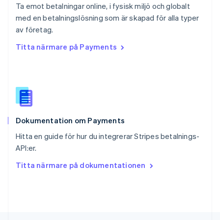
Ta emot betalningar online, i fysisk miljö och globalt
Deutsch
Français
Italiano
English
med en betalningslösning som är skapad för alla typer
Singapore
English
简体中文
av företag.
Slovakien
Titta närmare på Payments
English
Slovenien
English
Italiano
Spanien
Español
English
Storbritannien
English
Dokumentation om Payments
Sverige
Svenska
English
Hitta en guide för hur du integrerar Stripes betalnings-
Thailand
API:er.
ไทย
English
Tjeckien
Titta närmare på dokumentationen
English
Tyskland
Deutsch
English
Ungern
English
USA