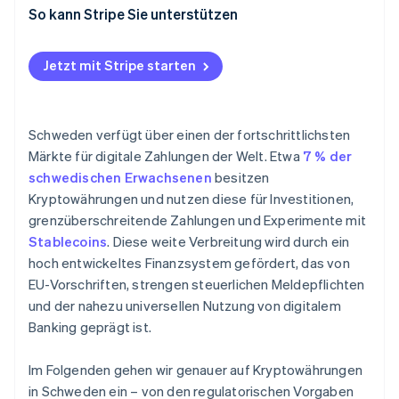
versteuert
So kann Stripe Sie unterstützen
Das Ausgeben von Kryptowährungen ist ein
steuerpflichtiges Ereignis
Jetzt mit Stripe starten
Unternehmen müssen ihre Einkünfte aus Krypto-
Assets für Steuerzwecke korrekt melden
Schweden verfügt über einen der fortschrittlichsten
Für Kryptowährungen gelten keine
Märkte für digitale Zahlungen der Welt. Etwa
7 % der
Verbraucherschutzbestimmungen
schwedischen Erwachsenen
besitzen
Kryptowährungen und nutzen diese für Investitionen,
grenzüberschreitende Zahlungen und Experimente mit
Stablecoins
. Diese weite Verbreitung wird durch ein
hoch entwickeltes Finanzsystem gefördert, das von
EU-Vorschriften, strengen steuerlichen Meldepflichten
und der nahezu universellen Nutzung von digitalem
Banking geprägt ist.
Im Folgenden gehen wir genauer auf Kryptowährungen
in Schweden ein – von den regulatorischen Vorgaben