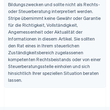
Belgien
Bildungszwecken und sollte nicht als Rechts-
Nederlands
Français
Deutsch
English
oder Steuerberatung interpretiert werden.
Brasilien
Stripe übernimmt keine Gewähr oder Garantie
Português
English
Bulgarien
für die Richtigkeit, Vollständigkeit,
English
Angemessenheit oder Aktualität der
Dänemark
Informationen in diesem Artikel. Sie sollten
English
Deutschland
den Rat eines in Ihrem steuerlichen
Deutsch
English
Zuständigkeitsbereich zugelassenen
Estland
English
kompetenten Rechtsbeistands oder von einer
Festlandchina
Steuerberatungsstelle einholen und sich
简体中文
English
Finnland
hinsichtlich Ihrer speziellen Situation beraten
English
Svenska
lassen.
Frankreich
Français
English
Gibraltar
English
Griechenland
English