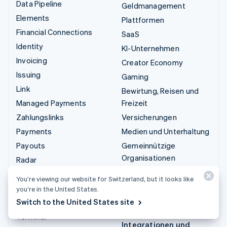
Data Pipeline
Geldmanagement
Elements
Plattformen
Financial Connections
SaaS
Identity
KI-Unternehmen
Invoicing
Creator Economy
Issuing
Gaming
Link
Bewirtung, Reisen und
Managed Payments
Freizeit
Zahlungslinks
Versicherungen
Payments
Medien und Unterhaltung
Payouts
Gemeinnützige
Organisationen
Radar
Fachdienstleistungen
Revenue Recognition
You’re viewing our website for Switzerland, but it looks like
Öffentlicher Sektor
Stripe Sigma
you’re in the United States.
Einzelhandel
Switch to the United States site
Tax
Terminal
Integrationen und