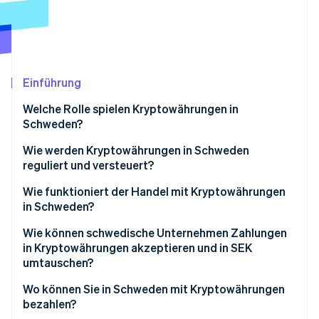
Betrugsprävention
Ecosystem
Atlas
Start-up-Gründung
Partner
Stripe App-Marktplatz
Climate
CO₂-Entnahme
Einführung
Identity
Welche Rolle spielen Kryptowährungen in
Online-Identitätsprüfung
Schweden?
Wie werden Kryptowährungen in Schweden
reguliert und versteuert?
Anbieter von Krypto-Dienstleistungen benötigen
Wie funktioniert der Handel mit Kryptowährungen
Stripe-Sessions 2026
Erfahren Sie, wie Stripe Lösungen für die Wirtschaft
eine Lizenz
in Schweden?
Jetzt ansehen
Anbieter von Krypto-Dienstleistungen müssen
Wie können schwedische Unternehmen Zahlungen
strenge AML-Anforderungen erfüllen
in Kryptowährungen akzeptieren und in SEK
umtauschen?
Anbieter von Krypto-Dienstleistungen müssen
Kundentransaktionsdaten weitergeben
Wo können Sie in Schweden mit Kryptowährungen
bezahlen?
Kryptowährungen werden als Vermögenswerte