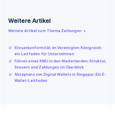
Indien
English
Irland
Weitere Artikel
English
Italien
Italiano
English
Weitere Artikel zum Thema Zahlungen
Japan
日本語
English
Kanada
Steuerkonformität im Vereinigten Königreich:
English
Français
ein Leitfaden für Unternehmen
Kroatien
English
Italiano
Führen eines KMU in den Niederlanden: Struktur,
Lettland
Steuern und Zahlungen im Überblick
English
Akzeptanz von Digital Wallets in Singapur: Ein E-
Liechtenstein
Wallet-Leitfaden
Deutsch
English
Litauen
English
Luxemburg
Français
Deutsch
English
Malaysia
English
简体中文