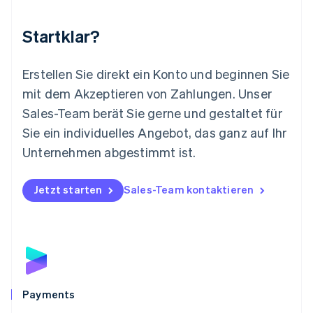
Malta
English
Startklar?
Mexiko
Español
English
Neuseeland
Erstellen Sie direkt ein Konto und beginnen Sie
English
mit dem Akzeptieren von Zahlungen. Unser
Niederlande
Nederlands
English
Sales-Team berät Sie gerne und gestaltet für
Norwegen
Sie ein individuelles Angebot, das ganz auf Ihr
English
Österreich
Unternehmen abgestimmt ist.
Deutsch
English
Polen
Jetzt starten
Sales-Team kontaktieren
English
Portugal
Português
English
Rumänien
English
Schweden
Svenska
English
Schweiz
Payments
Deutsch
Français
Italiano
English