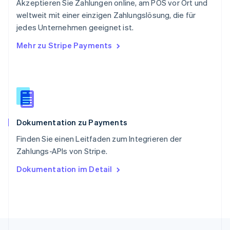
Akzeptieren Sie Zahlungen online, am POS vor Ort und
Singapur
English
简体中文
weltweit mit einer einzigen Zahlungslösung, die für
Slowakei
jedes Unternehmen geeignet ist.
English
Mehr zu Stripe Payments
Slowenien
English
Italiano
Sonderverwaltungsregion Hongkong,
China
English
简体中文
Spanien
Español
English
Dokumentation zu Payments
Thailand
ไทย
English
Finden Sie einen Leitfaden zum Integrieren der
Tschechische Republik
Zahlungs-APIs von Stripe.
English
Ungarn
Dokumentation im Detail
English
Vereinigte Arabische Emirate
English
Vereinigte Staaten
English
Español
简体中文
Vereinigtes Königreich