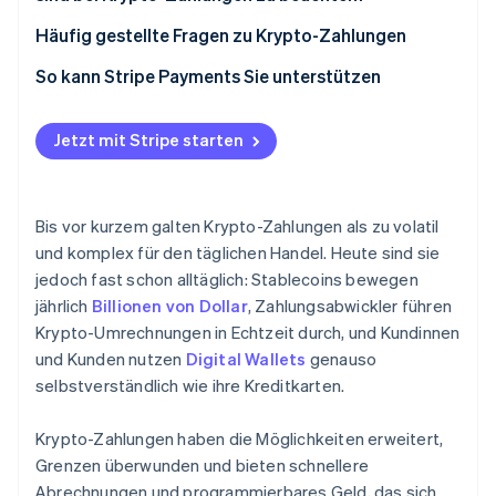
Planen Sie die Umrechnung und die Einhaltung von
Vorschriften
Wie sie klassifiziert werden und was zu erfassen ist
Häufig gestellte Fragen zu Krypto-Zahlungen
Rechtsvorschriften und Compliance
Ist es legal, Kryptowährungen als Zahlungsmittel zu
So kann Stripe Payments Sie unterstützen
akzeptieren?
Sind Krypto-Zahlungen sicher?
Jetzt mit Stripe starten
Können Kundinnen und Kunden Krypto-Zahlungen
rückgängig machen?
Bis vor kurzem galten Krypto-Zahlungen als zu volatil
Welches ist die beste Krypto-Wallet für
und komplex für den täglichen Handel. Heute sind sie
Unternehmen?
jedoch fast schon alltäglich: Stablecoins bewegen
jährlich
Billionen von Dollar
, Zahlungsabwickler führen
Krypto-Umrechnungen in Echtzeit durch, und Kundinnen
und Kunden nutzen
Digital Wallets
genauso
selbstverständlich wie ihre Kreditkarten.
Krypto-Zahlungen haben die Möglichkeiten erweitert,
Grenzen überwunden und bieten schnellere
Abrechnungen und programmierbares Geld, das sich