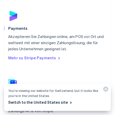
Português
English
Rumänien
English
Schweden
Svenska
English
Schweiz
Payments
Deutsch
Français
Italiano
English
Akzeptieren Sie Zahlungen online, am POS vor Ort und
Singapur
English
简体中文
weltweit mit einer einzigen Zahlungslösung, die für
Slowakei
jedes Unternehmen geeignet ist.
English
Mehr zu Stripe Payments
Slowenien
English
Italiano
Sonderverwaltungsregion Hongkong,
China
English
简体中文
Spanien
You’re viewing our website for Switzerland, but it looks like
Español
English
you’re in the United States.
Dokumentation zu Payments
Thailand
ไทย
English
Switch to the United States site
Finden Sie einen Leitfaden zum Integrieren der
Tschechische Republik
Zahlungs-APIs von Stripe.
English