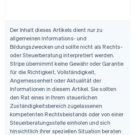
Der Inhalt dieses Artikels dient nur zu
Australien
allgemeinen Informations- und
English
Belgien
Bildungszwecken und sollte nicht als Rechts-
Nederlands
Français
Deutsch
English
oder Steuerberatung interpretiert werden.
Brasilien
Stripe übernimmt keine Gewähr oder Garantie
Português
English
Bulgarien
für die Richtigkeit, Vollständigkeit,
English
Angemessenheit oder Aktualität der
Dänemark
Informationen in diesem Artikel. Sie sollten
English
Deutschland
den Rat eines in Ihrem steuerlichen
Deutsch
English
Zuständigkeitsbereich zugelassenen
Estland
English
kompetenten Rechtsbeistands oder von einer
Festlandchina
Steuerberatungsstelle einholen und sich
简体中文
English
Finnland
hinsichtlich Ihrer speziellen Situation beraten