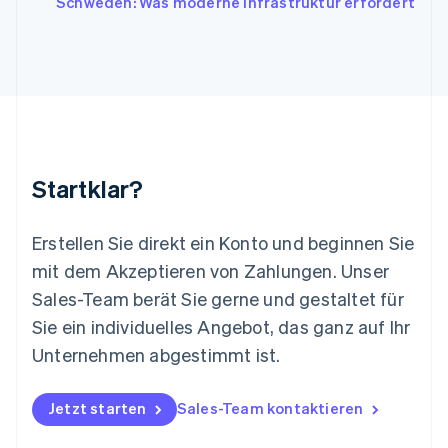
Schweden: Was moderne Infrastruktur erfordert
Deutsch
English
Litauen
English
Luxemburg
Français
Deutsch
English
Malaysia
English
简体中文
Malta
English
Startklar?
Mexiko
Español
English
Neuseeland
Erstellen Sie direkt ein Konto und beginnen Sie
English
mit dem Akzeptieren von Zahlungen. Unser
Niederlande
Nederlands
English
Sales-Team berät Sie gerne und gestaltet für
Norwegen
Sie ein individuelles Angebot, das ganz auf Ihr
English
Österreich
Unternehmen abgestimmt ist.
Deutsch
English
Polen
Jetzt starten
Sales-Team kontaktieren
English
Portugal