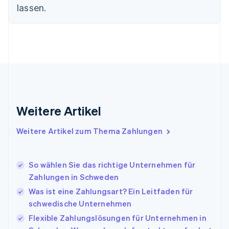
English
Svenska
lassen.
Frankreich
Français
English
Gibraltar
English
Griechenland
English
Indien
English
Irland
Weitere Artikel
English
Italien
Italiano
English
Weitere Artikel zum Thema Zahlungen
Japan
日本語
English
Kanada
So wählen Sie das richtige Unternehmen für
English
Français
Zahlungen in Schweden
Kroatien
English
Italiano
Was ist eine Zahlungsart? Ein Leitfaden für
Lettland
schwedische Unternehmen
English
Flexible Zahlungslösungen für Unternehmen in
Liechtenstein