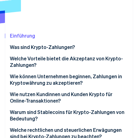
Betrugsprävention
Ecosystem
Atlas
Start-up-Gründung
Partner
Stripe App-Marktplatz
Climate
CO₂-Entnahme
Einführung
Identity
Was sind Krypto-Zahlungen?
Online-Identitätsprüfung
Welche Vorteile bietet die Akzeptanz von Krypto-
Zahlungen?
Wie können Unternehmen beginnen, Zahlungen in
Kryptowährung zu akzeptieren?
Stripe-Sessions 2026
Erfahren Sie, wie Stripe Lösungen für die Wirtschaft
Beginnen Sie mit Ihrer Zielgruppe
Wie nutzen Kundinnen und Kunden Krypto für
Jetzt ansehen
Online-Transaktionen?
Wählen Sie aus, welche Währungen akzeptiert
werden sollen
Warum sind Stablecoins für Krypto-Zahlungen von
Bedeutung?
Legen Sie fest, wie Sie Kryptowährungen
akzeptieren möchten
Welche rechtlichen und steuerlichen Erwägungen
sind bei Krypto-Zahlungen zu beachten?