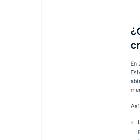
¿
c
En 
Est
abi
mer
Así