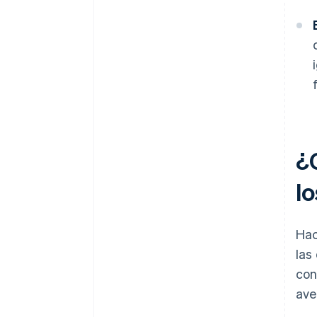
¿
l
Hac
las
con
ave