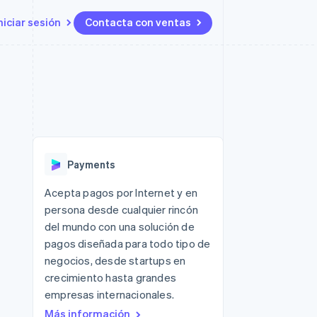
niciar sesión
Contacta con ventas
Recursos
Ecosystem
Contacto
 marketplaces
Más
Integraciones de aplicaciones
Socios
Contacta con ventas
Product roadmap
ento
Muestras de código
Stripe App Marketplace
Conviértete en socio
Descubre lo que viene
ataformas
Blog de desarrolladores
 platforms
Estado de la API
Radar
ncieros
Prevención de fraude
Payments
Atlas
s y virtuales
Constitución de una startup
ro
Acepta pagos por Internet y en
es
persona desde cualquier rincón
Climate
Eliminación de dióxido de
del mundo con una solución de
carbono
pagos diseñada para todo tipo de
Identity
negocios, desde startups en
Verificación de identidad en
crecimiento hasta grandes
línea
empresas internacionales.
Más información