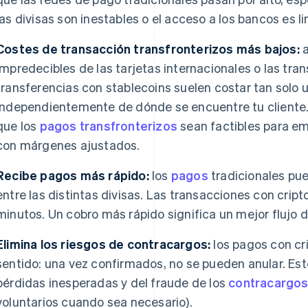
las divisas son inestables o el acceso a los bancos es l
Costes de transacción transfronterizos más bajos:
a
impredecibles de las tarjetas internacionales o las tran
transferencias con stablecoins suelen costar tan solo 
independientemente de dónde se encuentre tu cliente
que los
pagos transfronterizos
sean factibles para em
con márgenes ajustados.
Recibe pagos más rápido:
los
pagos
tradicionales pu
entre las distintas divisas. Las transacciones con cri
minutos. Un cobro más rápido significa un mejor flujo d
Elimina los riesgos de contracargos:
los pagos con cr
sentido: una vez confirmados, no se pueden anular. Es
pérdidas inesperadas y del fraude de los
contracargo
voluntarios cuando sea necesario).