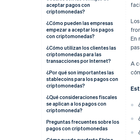
fac
aceptar pagos con
criptomonedas?
Los
¿Cómo pueden las empresas
fro
empezar a aceptar los pagos
con criptomonedas?
En 
pas
Empieza con tu público
¿Cómo utilizan los clientes las
criptomonedas para las
Elige qué divisas aceptar
transacciones por Internet?
A c
Decide cómo las aceptarás
cóm
¿Por qué son importantes las
stablecoins para los pagos con
Plan de conversión y
criptomonedas?
Est
cumplimiento de la normativa
¿Qué consideraciones fiscales
se aplican a los pagos con
criptomoneda?
Cómo se clasifica y qué
Preguntas frecuentes sobre los
registrar
pagos con criptomonedas
Normativa y cumplimiento
¿Es legal aceptar
Cómo puede ayudarte Stripe