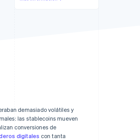
Stripe Sessions 2026
Descubre cómo Stripe
está construyendo la
infraestructura
económica para la IA.
Ver ahora
eraban demasiado volátiles y
rmales: las stablecoins mueven
alizan conversiones de
eros digitales
con tanta