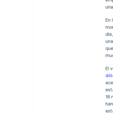
una
En 
mon
día
una
que
mu
El 
dól
ace
est
18 
han
est