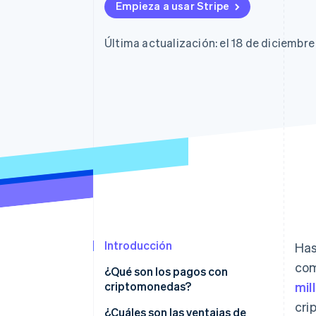
Authorization Boost
Data Pipeline
Empieza a usar Stripe
Optimizaciones de aceptación
Sincronización de d
Link
Proceso de compra acelerado
Última actualización: el 18 de diciembr
Financial Connections
Datos de ctas. financieras
vinculadas
Introducción
Has
com
¿Qué son los pagos con
criptomonedas?
mil
cri
¿Cuáles son las ventajas de