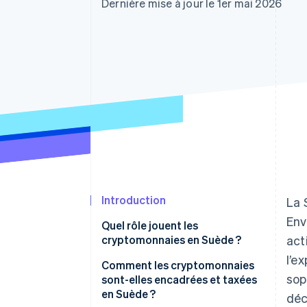
Authorization Boost
Dernière mise à jour le 1er mai 2026
Acceptation optimisée
Link
Paiements accélérés
Financial Connections
Comptes financiers associés
Introduction
La 
Env
Quel rôle jouent les
cryptomonnaies en Suède ?
act
l’e
Comment les cryptomonnaies
sop
sont-elles encadrées et taxées
en Suède ?
déc