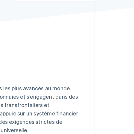
Stripe Sessions 2026
Découvrez comment
Stripe construit
l’infrastructure
économique de l’IA.
Regarder la vidéo
s les plus avancés au monde.
onnaies et s’engagent dans des
s transfrontaliers et
’appuie sur un système financier
des exigences strictes de
universelle.