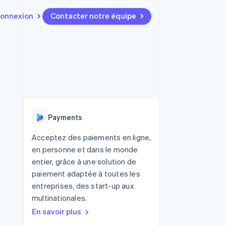
onnexion
Contacter notre équipe
Ressources
Écosystème
Contact
t marketplaces
Plus
Intégrations d'applications
Partenaires
Contacter notre équipe
Product roadmap
elle
Exemples de code
Stripe App Marketplace
Devenir partenaire
Découvrez les prochaines
r les
Blog des développeurs
évolutions
rs
État de l'API
 platforms
Radar
ciers intégrés
Payments
Prévention de la fraude
ratif
es et virtuelles
Atlas
Acceptez des paiements en ligne,
Constitution de start-up
en personne et dans le monde
Climate
entier, grâce à une solution de
Élimination du carbone
paiement adaptée à toutes les
Identity
entreprises, des start-up aux
Vérification de l'identité
multinationales.
En savoir plus