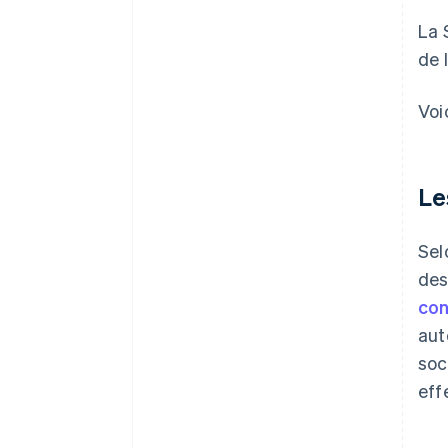
La 
de 
Voi
Le
Sel
des
con
aut
soc
eff