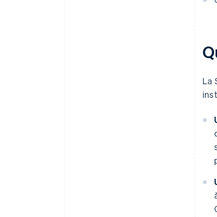
Les entreprises doivent déclarer
correctement leurs revenus en
cryptomonnaies à des fins
fiscales
Q
Les protections des
consommateurs ne s’appliquent
pas aux cryptomonnaies
La 
ins