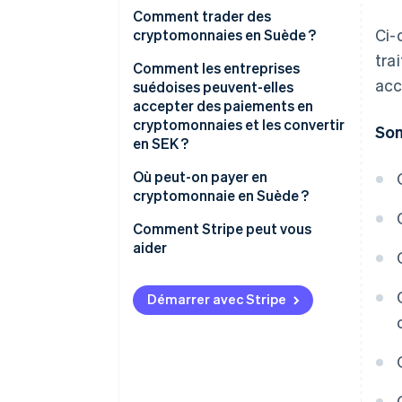
Les fournisseurs de services en
Comment trader des
Ci-
cryptomonnaie doivent être
cryptomonnaies en Suède ?
agréés
tra
Comment les entreprises
acc
Les fournisseurs de services en
suédoises peuvent-elles
cryptomonnaie doivent
accepter des paiements en
respecter des exigences
cryptomonnaies et les convertir
Som
strictes en matière de lutte
en SEK ?
contre le blanchiment d’argent
Où peut-on payer en
(AML)
cryptomonnaie en Suède ?
Les fournisseurs de services en
Comment Stripe peut vous
cryptomonnaie doivent
aider
partager les données de
transaction de leurs clients
Démarrer avec Stripe
La cryptomonnaie est taxée
comme un bien
Dépenser des cryptomonnaies
constitue un événement taxable