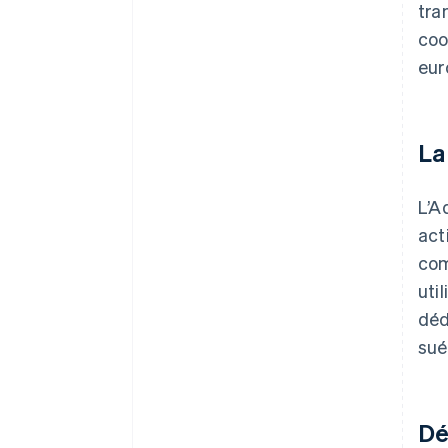
tra
coo
eur
La
L’A
act
com
uti
déd
sué
Dé