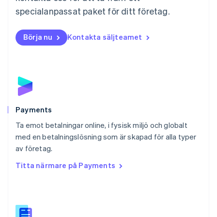
Nederländerna
specialanpassat paket för ditt företag.
Nederlands
English
Norge
English
Börja nu
Kontakta säljteamet
Nya Zeeland
English
Polen
English
Portugal
Português
English
Rumänien
English
Payments
Schweiz
Ta emot betalningar online, i fysisk miljö och globalt
Deutsch
Français
Italiano
English
med en betalningslösning som är skapad för alla typer
Singapore
English
简体中文
av företag.
Slovakien
Titta närmare på Payments
English
Slovenien
English
Italiano
Spanien
Español
English