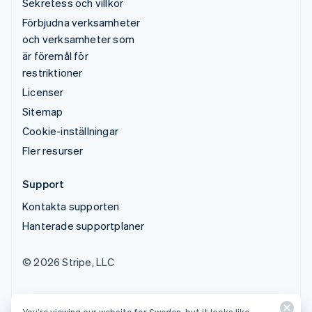
Sekretess och villkor
Förbjudna verksamheter
och verksamheter som
är föremål för
restriktioner
Licenser
Sitemap
Cookie-inställningar
Fler resurser
Support
Kontakta supporten
Hanterade supportplaner
© 2026 Stripe, LLC
You’re viewing our website for Sweden, but it looks like