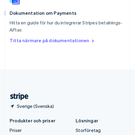
Storbritannien
English
Dokumentation om Payments
Sverige
Svenska
English
Hitta en guide för hur du integrerar Stripes betalnings-
Thailand
API:er.
ไทย
English
Tjeckien
Titta närmare på dokumentationen
English
Tyskland
Deutsch
English
Ungern
English
USA
English
Español
简体中文
Österrike
Deutsch
English
Sverige (Svenska)
Produkter och priser
Lösningar
Priser
Storföretag