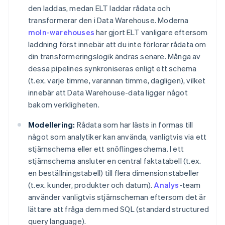
den laddas, medan ELT laddar rådata och
transformerar den i Data Warehouse. Moderna
moln-warehouses
har gjort ELT vanligare eftersom
laddning först innebär att du inte förlorar rådata om
din transformeringslogik ändras senare. Många av
dessa pipelines synkroniseras enligt ett schema
(t.ex. varje timme, varannan timme, dagligen), vilket
innebär att Data Warehouse-data ligger något
bakom verkligheten.
Modellering:
Rådata som har lästs in formas till
något som analytiker kan använda, vanligtvis via ett
stjärnschema eller ett snöflingeschema. I ett
stjärnschema ansluter en central faktatabell (t.ex.
en beställningstabell) till flera dimensionstabeller
(t.ex. kunder, produkter och datum).
Analys
-team
använder vanligtvis stjärnscheman eftersom det är
lättare att fråga dem med SQL (standard structured
query language).