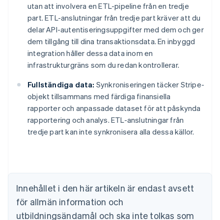
utan att involvera en ETL-pipeline från en tredje
part. ETL-anslutningar från tredje part kräver att du
delar API-autentiseringsuppgifter med dem och ger
dem tillgång till dina transaktionsdata. En inbyggd
integration håller dessa data inom en
infrastrukturgräns som du redan kontrollerar.
Fullständiga data:
Synkroniseringen täcker Stripe-
objekt tillsammans med färdiga finansiella
rapporter och anpassade dataset för att påskynda
rapportering och analys. ETL-anslutningar från
Australien
tredje part kan inte synkronisera alla dessa källor.
English
Belgien
Nederlands
Français
Deutsch
English
Brasilien
Português
English
Bulgarien
Innehållet i den här artikeln är endast avsett
English
för allmän information och
Cypern
English
utbildningsändamål och ska inte tolkas som