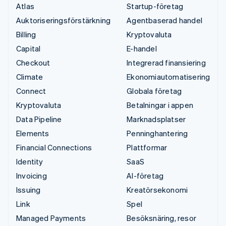
Atlas
Startup-företag
Auktoriseringsförstärkning
Agentbaserad handel
Billing
Kryptovaluta
Capital
E-handel
Checkout
Integrerad finansiering
Climate
Ekonomiautomatisering
Connect
Globala företag
Kryptovaluta
Betalningar i appen
Data Pipeline
Marknadsplatser
Elements
Penninghantering
Financial Connections
Plattformar
Identity
SaaS
Invoicing
AI-företag
Issuing
Kreatörsekonomi
Link
Spel
Managed Payments
Besöksnäring, resor