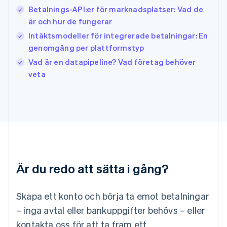
Italien
Betalnings-API:er för marknadsplatser: Vad de
Italiano
English
är och hur de fungerar
Japan
日本語
English
Intäktsmodeller för integrerade betalningar: En
Kanada
genomgång per plattformstyp
English
Français
Vad är en datapipeline? Vad företag behöver
Kroatien
English
Italiano
veta
Lettland
English
Liechtenstein
Deutsch
English
Litauen
English
Luxemburg
Français
Deutsch
English
Är du redo att sätta i gång?
Malaysia
English
简体中文
Malta
Skapa ett konto och börja ta emot betalningar
English
Mexiko
– inga avtal eller bankuppgifter behövs – eller
Español
English
kontakta oss för att ta fram ett