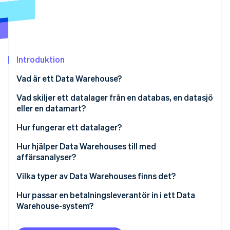
Identitetsverifiering online
Partner
Stripe App Marketplace
Introduktion
Stripe Sessions 2026
Se hur Stripe bygger den ekonomiska inf
Vad är ett Data Warehouse?
Titta nu
Vad skiljer ett datalager från en databas, en datasjö
eller en datamart?
Hur fungerar ett datalager?
Hur hjälper Data Warehouses till med
affärsanalyser?
Vilka typer av Data Warehouses finns det?
Hur passar en betalningsleverantör in i ett Data
Warehouse-system?