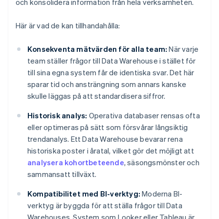
och konsolidera information från hela verksamheten.
Här är vad de kan tillhandahålla:
Konsekventa mätvärden för alla team:
När varje
team ställer frågor till Data Warehouse i stället för
till sina egna system får de identiska svar. Det här
sparar tid och ansträngning som annars kanske
skulle läggas på att standardisera siffror.
Historisk analys:
Operativa databaser rensas ofta
eller optimeras på sätt som försvårar långsiktig
trendanalys. Ett Data Warehouse bevarar rena
historiska poster i åratal, vilket gör det möjligt att
analysera kohortbeteende
, säsongsmönster och
sammansatt tillväxt.
Kompatibilitet med BI-verktyg:
Moderna BI-
verktyg är byggda för att ställa frågor till Data
Warehouses. System som Looker eller Tableau är