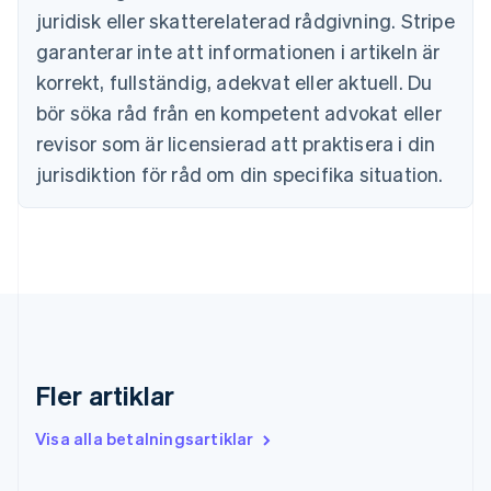
Danmark
juridisk eller skatterelaterad rådgivning. Stripe
English
Estland
garanterar inte att informationen i artikeln är
English
korrekt, fullständig, adekvat eller aktuell. Du
Fastlandskina
bör söka råd från en kompetent advokat eller
简体中文
English
Finland
revisor som är licensierad att praktisera i din
English
Svenska
jurisdiktion för råd om din specifika situation.
Frankrike
Français
English
Förenade Arabemiraten
English
Gibraltar
English
Grekland
English
Hongkong SAR, Kina
English
简体中文
Fler artiklar
Indien
English
Visa alla betalningsartiklar
Irland
English