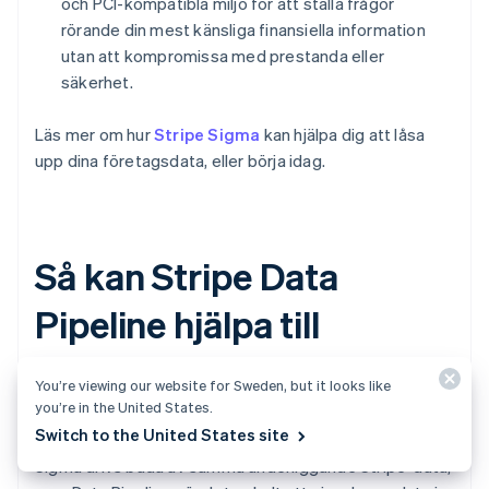
och PCI-kompatibla miljö för att ställa frågor
rörande din mest känsliga finansiella information
utan att kompromissa med prestanda eller
säkerhet.
Läs mer om hur
Stripe Sigma
kan hjälpa dig att låsa
upp dina företagsdata, eller börja idag.
Så kan Stripe Data
Pipeline hjälpa till
You’re viewing our website for Sweden, but it looks like
Stripe Data Pipeline låter dig göra samma analys i ditt
you’re in the United States.
datalager genom att kombinera dina Stripe-data med
Switch to the United States site
andra företagsdata. Stripe Data Pipeline och Stripe
Sigma drivs båda av samma underliggande Stripe-data,