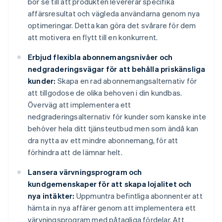
bör se till att produkten levererar specifika
affärsresultat och vägleda användarna genom nya
optimeringar. Detta kan göra det svårare för dem
att motivera en flytt till en konkurrent.
Erbjud flexibla abonnemangsnivåer och
nedgraderingsvägar för att behålla priskänsliga
kunder:
Skapa en rad abonnemangsalternativ för
att tillgodose de olika behoven i din kundbas.
Överväg att implementera ett
nedgraderingsalternativ för kunder som kanske inte
behöver hela ditt tjänsteutbud men som ändå kan
dra nytta av ett mindre abonnemang, för att
förhindra att de lämnar helt.
Lansera värvningsprogram och
kundgemenskaper för att skapa lojalitet och
nya intäkter:
Uppmuntra befintliga abonnenter att
hämta in nya affärer genom att implementera ett
värvningsprogram med påtagliga fördelar. Att