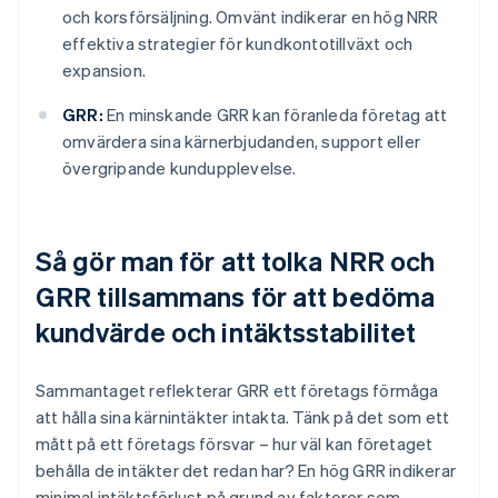
och korsförsäljning. Omvänt indikerar en hög NRR
effektiva strategier för kundkontotillväxt och
expansion.
GRR:
En minskande GRR kan föranleda företag att
omvärdera sina kärnerbjudanden, support eller
övergripande kundupplevelse.
Så gör man för att tolka NRR och
GRR tillsammans för att bedöma
kundvärde och intäktsstabilitet
Sammantaget reflekterar GRR ett företags förmåga
att hålla sina kärnintäkter intakta. Tänk på det som ett
mått på ett företags försvar – hur väl kan företaget
behålla de intäkter det redan har? En hög GRR indikerar
minimal intäktsförlust på grund av faktorer som