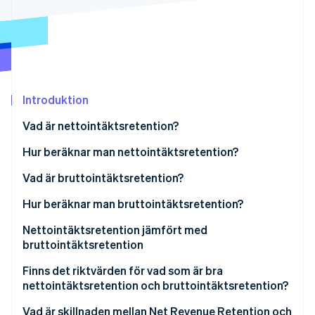
Identitetsverifiering online
Partner
Stripe App Marketplace
Stripe Sessions 2026
Se hur Stripe bygger den ekonomiska inf
Introduktion
Titta nu
Vad är nettointäktsretention?
Hur beräknar man nettointäktsretention?
Exempel på beräkning av nettointäkter
Vad är bruttointäktsretention?
Hur beräknar man bruttointäktsretention?
Exempel på beräkning av bruttointäkter
Nettointäktsretention jämfört med
bruttointäktsretention
Hur NRR och GRR skiljer sig åt i vad de mäter
Finns det riktvärden för vad som är bra
nettointäktsretention och bruttointäktsretention?
Vad NRR och GRR har gemensamt
NRR-riktmärken
Vad är skillnaden mellan Net Revenue Retention och