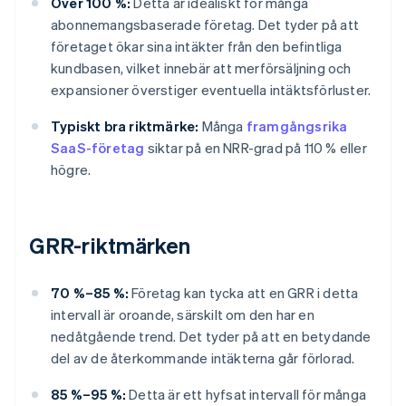
Över 100 %:
Detta är idealiskt för många
abonnemangsbaserade företag. Det tyder på att
företaget ökar sina intäkter från den befintliga
kundbasen, vilket innebär att merförsäljning och
expansioner överstiger eventuella intäktsförluster.
Typiskt bra riktmärke:
Många
framgångsrika
SaaS-företag
siktar på en NRR-grad på 110 % eller
högre.
GRR-riktmärken
70 %–85 %:
Företag kan tycka att en GRR i detta
intervall är oroande, särskilt om den har en
nedåtgående trend. Det tyder på att en betydande
del av de återkommande intäkterna går förlorad.
85 %–95 %:
Detta är ett hyfsat intervall för många