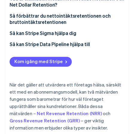
Hur NRR och GRR påverkar affärshälsa och tillväxt
Net Dollar Retention?
GRR-riktmärken
Så gör man för att tolka NRR och GRR tillsammans
Så förbättrar du nettointäktsretentionen och
för att bedöma kundvärde och intäktsstabilitet
bruttointäktsretentionen
Så kan Stripe Sigma hjälpa dig
Så kan Stripe Data Pipeline hjälpa till
Kom igång med Stripe
När det gäller att utvärdera ett företags hälsa, särskilt
ett med en abonnemangsmodell, kan två mätvärden
fungera som barometrar för hur väl företaget
upprätthåller sina kundrelationer. Båda dessa
mätvärden –
Net Revenue Retention (NRR)
och
Gross Revenue Retention (GRR)
– ger viktig
information men erbjuder olika typer av insikter.