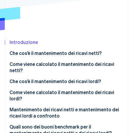
Scopri cosa ti aspetta
Radar
Ecosistema
Prevenzione delle frodi
Partner
Atlas
Stripe App Marketplace
Costituzione di start-up
Introduzione
Climate
Rimozione del carbonio
Che cos’è il mantenimento dei ricavi netti?
Identity
Verifica online dell'identità
Come viene calcolato il mantenimento dei ricavi
netti?
Esempio di calcolo dei ricavi netti
Che cos’è il mantenimento dei ricavi lordi?
Come viene calcolato il mantenimento dei ricavi
Stripe Sessions 2026
lordi?
Scopri come Stripe sta costruendo l'infrastruttura economi
Guarda ora
Esempio di calcolo dei ricavi lordi
Mantenimento dei ricavi netti e mantenimento dei
ricavi lordi a confronto
In cosa differiscono NRR e GRR rispetto a ciò che
Quali sono dei buoni benchmark per il
misurano
mantenimento dei ricavi netti e dei ricavi lordi?