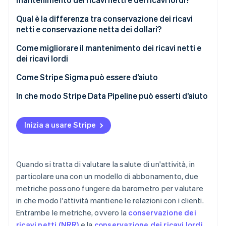
Cosa hanno in comune NRR e GRR
Parametri di riferimento NRR
Qual è la differenza tra conservazione dei ricavi
netti e conservazione netta dei dollari?
In che modo NRR e GRR incidono sulla salute e sulla
Parametri di riferimento GRR
crescita di un’attività
Come migliorare il mantenimento dei ricavi netti e
dei ricavi lordi
Come interpretare NRR e GRR insieme per valutare il
valore del cliente e la stabilità dei ricavi
Come Stripe Sigma può essere d’aiuto
In che modo Stripe Data Pipeline può esserti d’aiuto
Inizia a usare Stripe
Quando si tratta di valutare la salute di un'attività, in
particolare una con un modello di abbonamento, due
metriche possono fungere da barometro per valutare
in che modo l'attività mantiene le relazioni con i clienti.
Entrambe le metriche, ovvero la
conservazione dei
ricavi netti (NRR)
e la
conservazione dei ricavi lordi