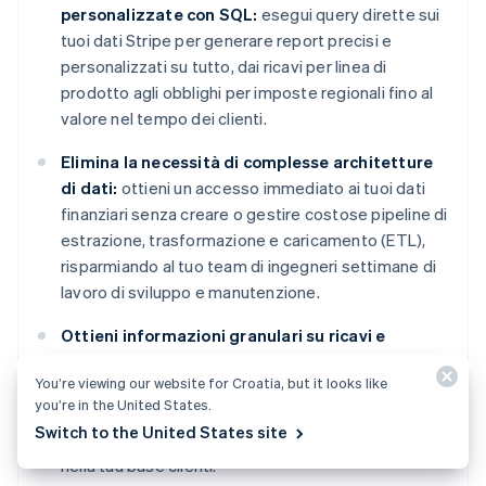
personalizzate con SQL:
esegui query dirette sui
tuoi dati Stripe per generare report precisi e
personalizzati su tutto, dai ricavi per linea di
prodotto agli obblighi per imposte regionali fino al
valore nel tempo dei clienti.
Elimina la necessità di complesse architetture
di dati:
ottieni un accesso immediato ai tuoi dati
finanziari senza creare o gestire costose pipeline di
estrazione, trasformazione e caricamento (ETL),
risparmiando al tuo team di ingegneri settimane di
lavoro di sviluppo e manutenzione.
Ottieni informazioni granulari su ricavi e
fidelizzazione:
analizza metriche complesse
You’re viewing our website for Croatia, but it looks like
come i tassi NRR, NDR e le prestazioni di coorte per
you’re in the United States.
identificare le opportunità di crescita e individuare
Switch to the United States site
con precisione dove gestire i rischi di abbandono
nella tua base clienti.