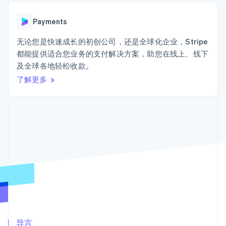
Authorization
Stripe Sigma
产品路线图
SaaS
Boost
自定义报告
Sessions 年度大会
支付成功率优
Data Pipeline
Payments
招聘
化
数据同步
资讯中心
Link
资源
无论您是快速成长的初创公司，还是全球化企业，Stripe
Stripe Press
加速结账
按行业
都能提供适合您业务的支付解决方案，助您在线上、线下
应用集成
及全球各地轻松收款。
AI 企业
代码示例
创作者经济
开发者博客
了解更多
联系
游戏
API 状态
更多
酒店、旅游与休闲
联系销售
Product roadmap
保险
成为合作伙伴
了解未来规划
媒体与娱乐
非营利组织
Radar
专业服务
欺诈防范
公共部门
Atlas
零售
初创企业注册
Climate
碳移除
生态系统
合作伙伴
Stripe App Marketplace
导言