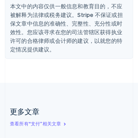
波兰
本文中的内容仅供一般信息和教育目的，不应
English
丹麦
被解释为法律或税务建议。Stripe 不保证或担
English
保文章中信息的准确性、完整性、充分性或时
德国
效性。您应该寻求在您的司法管辖区获得执业
Deutsch
English
法国
许可的合格律师或会计师的建议，以就您的特
Français
English
定情况提供建议。
芬兰
English
Svenska
荷兰
Nederlands
English
加拿大
English
Français
捷克
English
克罗地亚
English
Italiano
更多文章
拉脱维亚
English
查看所有“支付”相关文章
立陶宛
English