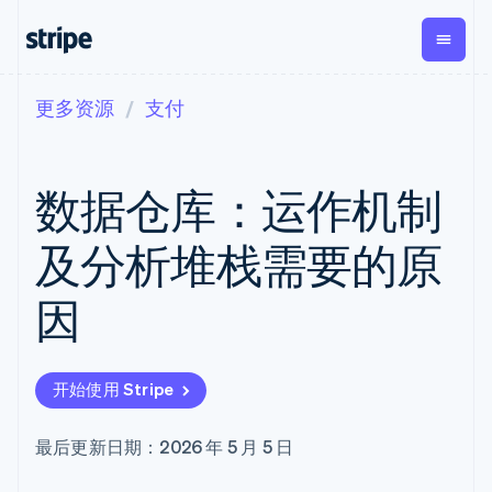
更多资源
支付
按企业阶段
文档
学习
支付
营收
资金管
平台
理
易市
大型企业
Stripe 文档
博客
Payments
Billing
初创企业
API 参考文档
客户案例
数据仓库：运作机制
在线支付
经常性收入
Global
Conn
库与 SDK
指南
Payment links
Metronome
Payouts
Stripe Apps
按用量计费
平台
及分析堆栈需要的原
无代码支付
Subscriptions
向第三
按应用场景
Checkout
方打款
支持
预构建支付界
订阅管理
Crypto
因
指南
智能体商务
面
Invoicing
钱包、
加密货币
获取支持
一次性或定期
Elements
稳定币
电子商务
接受线上付款
托管支持方案
灵活的 UI 组件
账单
发行和
嵌入式金融
实施预置结账流程
专业服务
Payment
Tax
发卡基
开始使用 Stripe
财务自动化
构建平台或交易市场
methods
销售税和增值
础设施
全球化企业
管理订阅
接入 125+ 种支
税自动化
应用内支付
提供按用量计费
付方式
Revenue
最后更新日期：2026 年 5 月 5 日
交易市场
发行稳定币支持的支付卡
Terminal
Recognition
公司
资金管理
通过智能体配置和管理服
线下支付
会计自动化
平台
务