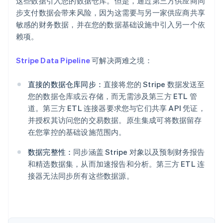
这些数据引入您的数据仓库。但是，通过第三方供应商同
步支付数据会带来风险，因为这需要与另一家供应商共享
敏感的财务数据，并在您的数据基础设施中引入另一个依
赖项。
Stripe Data Pipeline
可解决两难之境：
阿联酋
English
爱尔兰
直接的数据仓库同步：
直接将您的 Stripe 数据发送至
English
您的数据仓库或云存储，而无需涉及第三方 ETL 管
爱沙尼亚
道。第三方 ETL 连接器要求您与它们共享 API 凭证，
English
并授权其访问您的交易数据。原生集成可将数据留存
奥地利
在您掌控的基础设施范围内。
Deutsch
English
澳大利亚
数据完整性：
同步涵盖 Stripe 对象以及预制财务报告
English
巴西
和精选数据集，从而加速报告和分析。第三方 ETL 连
Português
English
接器无法同步所有这些数据源。
保加利亚
English
比利时
Nederlands
Français
Deutsch
English