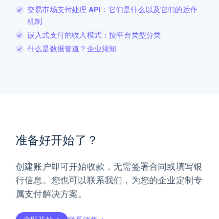
列支敦士登
交易市场支付处理 API：它们是什么以及它们的运作
Deutsch
English
卢森堡
机制
Français
Deutsch
English
嵌入式支付的收入模式：按平台类型分类
罗马尼亚
什么是数据管道？企业须知
English
马尔他
English
马来西亚
English
简体中文
美国
English
Español
简体中文
墨西哥
Español
English
准备好开始了？
挪威
English
葡萄牙
创建账户即可开始收款，无需签署合同或填写银
Português
English
行信息。您也可以联系我们，为您的企业定制专
日本
日本語
English
属支付解决方案。
瑞典
Svenska
English