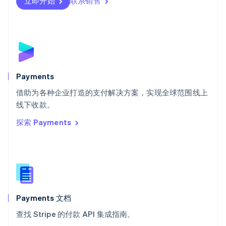
瑞士
立即开始
联系销售
Deutsch
Français
Italiano
English
塞浦路斯
English
斯洛伐克
English
斯洛文尼亚
English
Italiano
Payments
泰国
ไทย
English
借助为各种企业打造的支付解决方案，实现全球范围线上
希腊
线下收款。
English
探索 Payments
西班牙
Español
English
新加坡
English
简体中文
新西兰
English
匈牙利
English
Payments 文档
意大利
查找 Stripe 的付款 API 集成指南。
Italiano
English