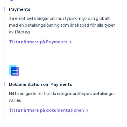
Rumänien
English
Payments
Schweiz
Ta emot betalningar online, i fysisk miljö och globalt
Deutsch
Français
Italiano
English
med en betalningslösning som är skapad för alla typer
Singapore
English
简体中文
av företag.
Slovakien
Titta närmare på Payments
English
Slovenien
English
Italiano
Spanien
Español
English
Storbritannien
English
Dokumentation om Payments
Sverige
Svenska
English
Hitta en guide för hur du integrerar Stripes betalnings-
Thailand
API:er.
ไทย
English
Tjeckien
Titta närmare på dokumentationen
English
Tyskland
Deutsch
English