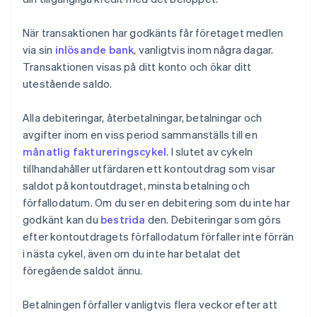
När transaktionen har godkänts får företaget medlen
via sin
inlösande bank
, vanligtvis inom några dagar.
Transaktionen visas på ditt konto och ökar ditt
utestående saldo.
Alla debiteringar, återbetalningar, betalningar och
avgifter inom en viss period sammanställs till en
månatlig faktureringscykel
. I slutet av cykeln
tillhandahåller utfärdaren ett kontoutdrag som visar
saldot på kontoutdraget, minsta betalning och
förfallodatum. Om du ser en debitering som du inte har
godkänt kan du
bestrida
den. Debiteringar som görs
efter kontoutdragets förfallodatum förfaller inte förrän
i nästa cykel, även om du inte har betalat det
föregående saldot ännu.
Betalningen förfaller vanligtvis flera veckor efter att