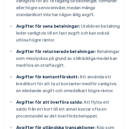
vanligtvis för att få tillgång till belöningar, förmåner
eller högre servicenivåer, medan många
standardkort inte har någon årlig avgift.
Avgifter för sena betalningar:
Utebliven betalning
leder vanligtvis till en fast avgift och kan också
utlösa högre räntor.
Avgifter för returnerade betalningar:
Betalningar
som misslyckas på grund av otillräckliga medel kan
medföra en straffavgift.
Avgifter för kontantförskott:
Att använda ett
kreditkort för att ta ut kontanter medför vanligtvis
en inledande avgift och omedelbart högre räntor.
Avgifter för att överföra saldo:
Att flytta ett
saldo från ett kort till ett annat kostar ofta en
procentandel av det överförda beloppet.
Avgifter för utländska transaktioner:
Köp som