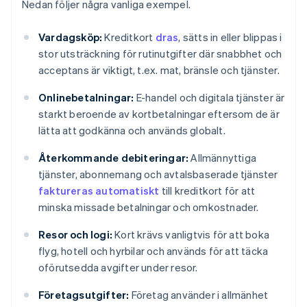
Nedan följer några vanliga exempel.
Vardagsköp:
Kreditkort
dras
, sätts in eller blippas i
stor utsträckning för rutinutgifter där snabbhet och
acceptans är viktigt, t.ex. mat, bränsle och tjänster.
Onlinebetalningar:
E-handel och digitala tjänster är
starkt beroende av kortbetalningar eftersom de är
lätta att godkänna och används globalt.
Återkommande debiteringar:
Allmännyttiga
tjänster, abonnemang och avtalsbaserade tjänster
faktureras automatiskt
till kreditkort för att
minska missade betalningar och omkostnader.
Resor och logi:
Kort krävs vanligtvis för att boka
flyg, hotell och hyrbilar och används för att täcka
oförutsedda avgifter under resor.
Företagsutgifter:
Företag använder i allmänhet