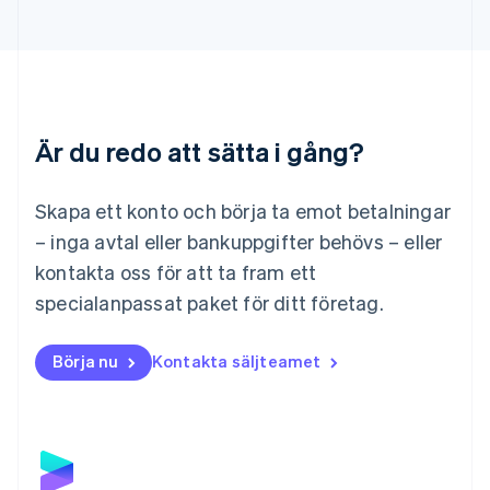
Liechtenstein
Deutsch
English
Litauen
English
Luxemburg
Français
Deutsch
English
Är du redo att sätta i gång?
Malaysia
English
简体中文
Malta
Skapa ett konto och börja ta emot betalningar
English
Mexiko
– inga avtal eller bankuppgifter behövs – eller
Español
English
kontakta oss för att ta fram ett
Nederländerna
specialanpassat paket för ditt företag.
Nederlands
English
Norge
English
Börja nu
Kontakta säljteamet
Nya Zeeland
English
Polen
English
Portugal
Português
English