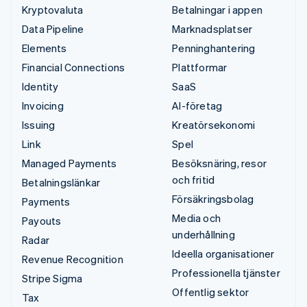
Kryptovaluta
Betalningar i appen
Data Pipeline
Marknadsplatser
Elements
Penninghantering
Financial Connections
Plattformar
Identity
SaaS
Invoicing
AI-företag
Issuing
Kreatörsekonomi
Link
Spel
Managed Payments
Besöksnäring, resor
och fritid
Betalningslänkar
Försäkringsbolag
Payments
Media och
Payouts
underhållning
Radar
Ideella organisationer
Revenue Recognition
Professionella tjänster
Stripe Sigma
Offentlig sektor
Tax