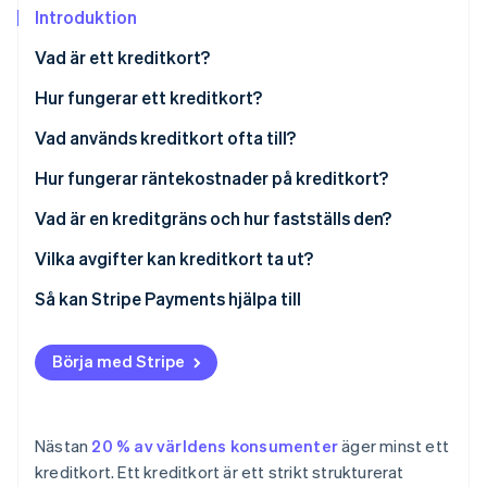
Identitetsverifiering online
Introduktion
Partner
Stripe App Marketplace
Vad är ett kreditkort?
Hur fungerar ett kreditkort?
Stripe Sessions 2026
Vad används kreditkort ofta till?
Se hur Stripe bygger den ekonomiska inf
Titta nu
Hur fungerar räntekostnader på kreditkort?
Effektiv ränta
Vad är en kreditgräns och hur fastställs den?
Anståndsperioder
Vilka avgifter kan kreditkort ta ut?
Sammansatt ränta
Så kan Stripe Payments hjälpa till
Räntesänkningar
Börja med Stripe
Räntehöjningar
Strategiska räntebetalningar
Nästan
20 % av världens konsumenter
äger minst ett
kreditkort. Ett kreditkort är ett strikt strukturerat