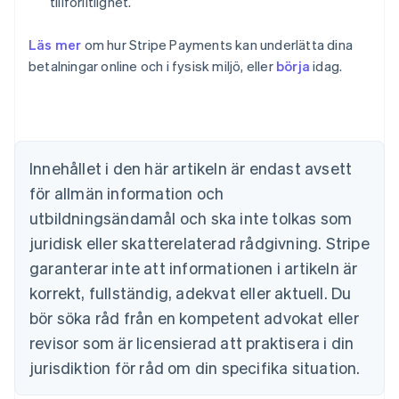
tillförlitlighet.
Läs mer
om hur Stripe Payments kan underlätta dina
Australien
betalningar online och i fysisk miljö, eller
börja
idag.
English
Belgien
Nederlands
Français
Deutsch
English
Brasilien
Português
English
Bulgarien
Innehållet i den här artikeln är endast avsett
English
för allmän information och
Cypern
English
utbildningsändamål och ska inte tolkas som
Danmark
juridisk eller skatterelaterad rådgivning. Stripe
English
Estland
garanterar inte att informationen i artikeln är
English
korrekt, fullständig, adekvat eller aktuell. Du
Fastlandskina
bör söka råd från en kompetent advokat eller
简体中文
English
Finland
revisor som är licensierad att praktisera i din
English
Svenska
jurisdiktion för råd om din specifika situation.
Frankrike
Français
English