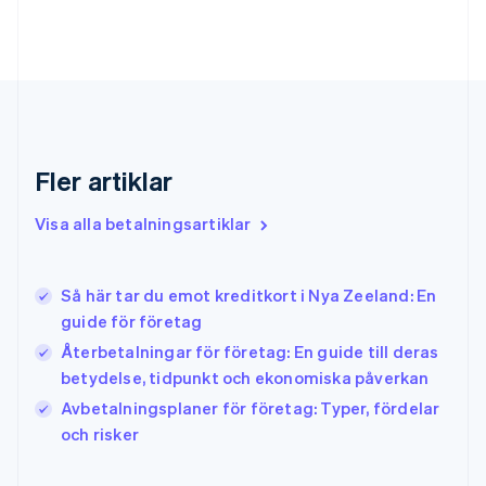
Förenade Arabemiraten
English
Gibraltar
English
Grekland
English
Hongkong SAR, Kina
English
简体中文
Fler artiklar
Indien
English
Visa alla betalningsartiklar
Irland
English
Italien
Så här tar du emot kreditkort i Nya Zeeland: En
Italiano
English
guide för företag
Japan
日本語
English
Återbetalningar för företag: En guide till deras
Kanada
betydelse, tidpunkt och ekonomiska påverkan
English
Français
Avbetalningsplaner för företag: Typer, fördelar
Kroatien
English
Italiano
och risker
Lettland
English