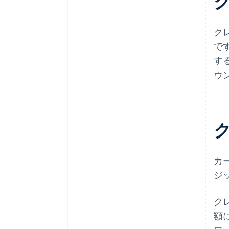
ク
で
す
ウ
カ
ジ
ク
額