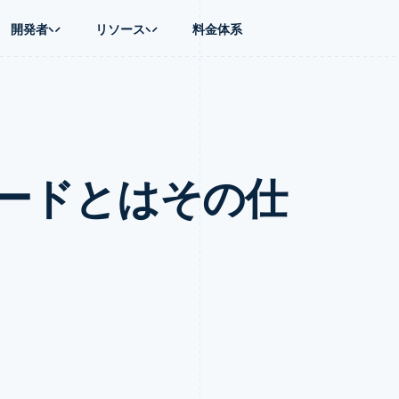
開発者
リソース
料金体系
ース別
ガイド
業種別
会社
資金管理
プラットフォ
プレイス
ンティックコマース
に問い合わせる
オンライン決済を受け付け
AI 企業
製品ロードマップ
Global Payouts
ス / ECサイト
ートプラン
構築済みの決済を実装
クリエイターエコノミ―
Sessions 年次カンファレン
第三者への入金
Connect
金融
ッショナルサービス
プラットフォームまたはマーケットプレイスを構築する
ゲーム
採用情報
プラットフォ
ードとはその仕
財務関連
ホスピタリティ、旅行、レジ
ニュースルーム
ルビジネス
サブスクリプションを管理
保険
Stripe Press
内決済
従量課金請求を提供
メディアおよびエンターテイ
の管理
トプレイス
ステーブルコイン担保型のカードを発行
理
エージェントによるサービスのプロビジョニングと管理
非営利団体
フォーム
プロフェッショナルサービス
パブリックセクター
動計算
小売業
on