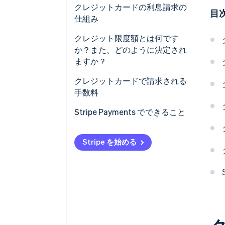
クレジットカードの利息請求の
目
仕組み
年率 (APR)
クレジット限度額とは何です
か？また、どのように決定され
猶予期間
ますか？
複利
クレジットカードで請求される
手数料
利息の減額
Stripe Payments でできること
金利の引き上げ
戦略的利払い
Stripe を始める