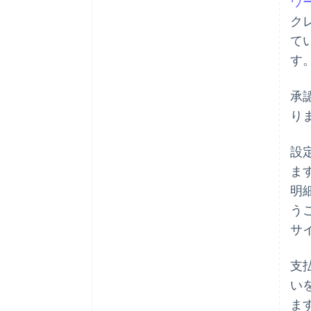
ワ
ク
て
す
承
り
設
ま
明
う
サ
支
い
ま