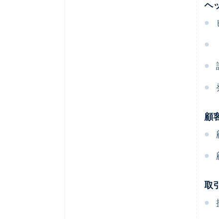
ヘ
顧
取