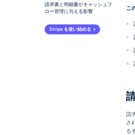
請求書
請求書と明細書がキャッシュフ
こ
ロー管理に与える影響
明細書
顧客情報
Stripe を使い始める
アカウントの概要
未払いの請求書
支払い手順
注意事項または追加情報
請
さ
る