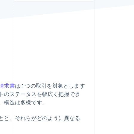
Stripe Sessions 2026
Stripe が AI の経済インフ
ラをどのように構築して
いるかをご覧ください。
こちらをご覧ください
請求書
は 1 つの取引を対象とします
トのステータスを幅広く把握でき
、構造は多様です。
とと、それらがどのように異なる