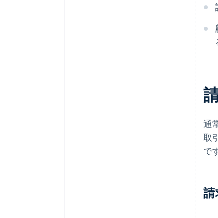
通
取
で
請