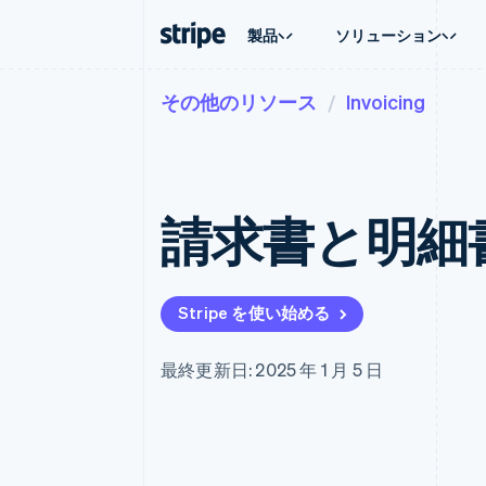
製品
ソリューション
その他のリソース
Invoicing
企業規模別
ドキュメント
学ぶ
ユースケ
サポート
支払い
収益
大企業向け
Stripe のドキュメント
ブログ
エージェ
サポート
Payments
Billing
スタートアップ向け
API リファレンス
導入事例
E コマー
管理サポ
オンライン決済
経常収益
ライブラリと SDK
ガイド
埋込型
プロフェ
Managed Payments
Metronome
Stripe Apps
請求書と明細書
請求・
マーチャントオブレコードソリ
従量課金
グローバ
ューション
サブスクリプション
アプリ
サブスクリプション
Payment links
マーケッ
コーディング不要の決済ページ
Invoicing
資金管
1 回限りまたは継続
Checkout
Stripe を使い始める
プラット
構築済み決済 UI
Tax
SaaS
消費税と VAT の自
Elements
柔軟な UI コンポーネント
Revenue Recogniti
最終更新日: 2025 年 1 月 5 日
会計管理の自動化
決済手段
125 以上の決済手段を利用可能
Stripe Sigma
カスタムレポート
Terminal
対面支払い
Data Pipeline
データの同期
Authorization Boost
決済成功率の最適化