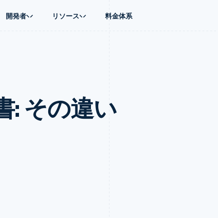
開発者
リソース
料金体系
ース別
ガイド
業種別
会社
資金管理
プラットフォ
プレイス
ンティックコマース
に問い合わせる
オンライン決済を受け付け
AI 企業
製品ロードマップ
Global Payouts
ス / ECサイト
ートプラン
構築済みの決済を実装
クリエイターエコノミ―
Sessions 年次カンファレン
第三者への入金
Connect
金融
ッショナルサービス
プラットフォームまたはマーケットプレイスを構築する
ゲーム
採用情報
プラットフォ
: その違い
財務関連
ホスピタリティ、旅行、レジ
ニュースルーム
ルビジネス
サブスクリプションを管理
保険
Stripe Press
内決済
従量課金請求を提供
メディアおよびエンターテイ
の管理
トプレイス
ステーブルコイン担保型のカードを発行
理
エージェントによるサービスのプロビジョニングと管理
非営利団体
フォーム
プロフェッショナルサービス
パブリックセクター
動計算
小売業
on