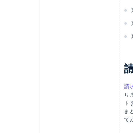
請
り
ト
ま
て