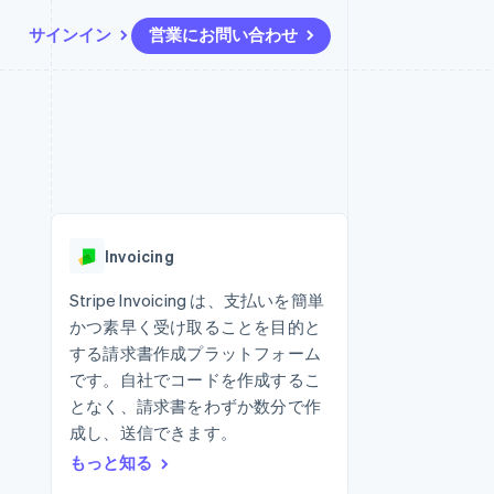
サインイン
営業にお問い合わせ
リソース
エコシステム
お問い合わせ
ームとマーケット
その他
アプリへの導入
パートナー
営業にお問い合わせ
Product roadmap
ス
コードサンプル
Stripe App Marketplace
パートナーになる
今後の予定を確認
開発者のブログ
ーム決済の構築
ャー
API ステータス
Radar
不正防止
Invoicing
ンメント
Atlas
スタートアップの企業設立
Stripe Invoicing は、支払いを簡単
かつ素早く受け取ることを目的と
Climate
カーボンリムーバル
する請求書作成プラットフォーム
です。自社でコードを作成するこ
Identity
オンライン本人確認
となく、請求書をわずか数分で作
成し、送信できます。
もっと知る