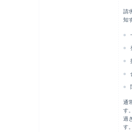
請
知
通
す
過
す