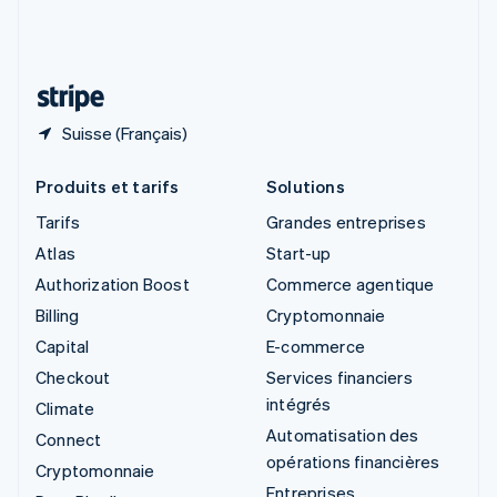
Suisse
Deutsch
Français
Italiano
English
Thaïlande
ไทย
English
Suisse (Français)
Produits et tarifs
Solutions
Tarifs
Grandes entreprises
Atlas
Start-up
Authorization Boost
Commerce agentique
Billing
Cryptomonnaie
Capital
E-commerce
Checkout
Services financiers
intégrés
Climate
Automatisation des
Connect
opérations financières
Cryptomonnaie
Entreprises