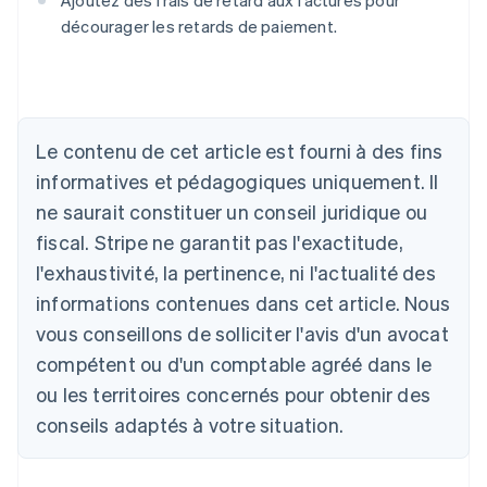
Ajoutez des frais de retard aux factures pour
Allemagne
décourager les retards de paiement.
Deutsch
English
Australie
English
Autriche
Deutsch
English
Le contenu de cet article est fourni à des fins
Belgique
Nederlands
Français
Deutsch
English
informatives et pédagogiques uniquement. Il
Brésil
ne saurait constituer un conseil juridique ou
Português
English
Bulgarie
fiscal. Stripe ne garantit pas l'exactitude,
English
l'exhaustivité, la pertinence, ni l'actualité des
Canada
informations contenues dans cet article. Nous
English
Français
Chine continentale
vous conseillons de solliciter l'avis d'un avocat
简体中文
English
compétent ou d'un comptable agréé dans le
Chypre
ou les territoires concernés pour obtenir des
English
Croatie
conseils adaptés à votre situation.
English
Italiano
Danemark
English