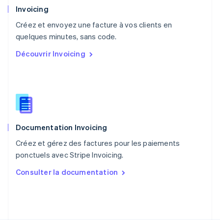
Pays-Bas
Invoicing
Nederlands
English
Créez et envoyez une facture à vos clients en
Pologne
English
quelques minutes, sans code.
Portugal
Découvrir Invoicing
Português
English
R.A.S. de Hong Kong, Chine
English
简体中文
République tchèque
English
Roumanie
English
Documentation Invoicing
Royaume-Uni
English
Créez et gérez des factures pour les paiements
Singapour
ponctuels avec Stripe Invoicing.
English
简体中文
Slovaquie
Consulter la documentation
English
Slovénie
English
Italiano
Suède
Svenska
English