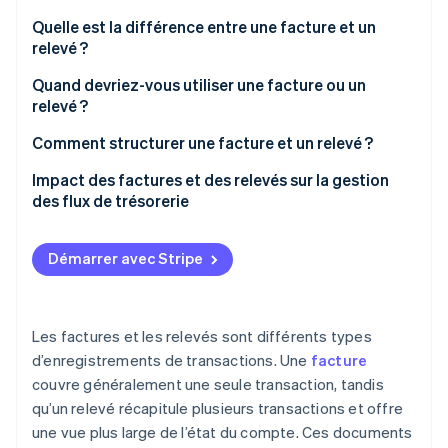
Découvrez les prochaines évolutions
Commerce en ligne
Quelle est la différence entre une facture et un
Radar
relevé ?
Prévention de la fraude
Quand devriez-vous utiliser une facture ou un
Écosystème
Atlas
relevé ?
Constitution de start-up
Partenaires
Climate
Comment structurer une facture et un relevé ?
Stripe App Marketplace
Élimination du carbone
Facture
Impact des factures et des relevés sur la gestion
Identity
des flux de trésorerie
Vérification de l'identité
Relevé
Informations client
Démarrer avec Stripe
Récapitulatif du compte
Stripe Sessions 2026
Factures impayées
Les factures et les relevés sont différents types
Découvrez comment Stripe construit l’infrastructure écono
d’enregistrements de transactions. Une
facture
Regarder la vidéo
Instructions de paiement
couvre généralement une seule transaction, tandis
Notes ou informations complémentaires
qu’un relevé récapitule plusieurs transactions et offre
une vue plus large de l’état du compte. Ces documents