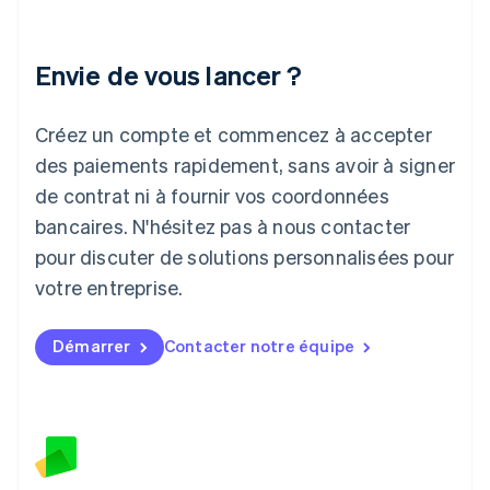
Italie
Italiano
English
Japon
Envie de vous lancer ?
日本語
English
Lettonie
Créez un compte et commencez à accepter
English
Liechtenstein
des paiements rapidement, sans avoir à signer
Deutsch
English
de contrat ni à fournir vos coordonnées
Lituanie
English
bancaires. N'hésitez pas à nous contacter
Luxembourg
pour discuter de solutions personnalisées pour
Français
Deutsch
English
Malaisie
votre entreprise.
English
简体中文
Malte
Démarrer
Contacter notre équipe
English
Mexique
Español
English
Norvège
English
Nouvelle-Zélande
English