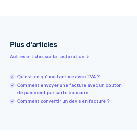
Émirats arabes unis
English
Espagne
Español
English
Estonie
English
Plus d'articles
États-Unis
English
Español
简体中文
Finlande
Autres articles sur la facturation
English
Svenska
France
Français
English
Qu'est-ce qu'une facture avec TVA ?
Gibraltar
Comment envoyer une facture avec un bouton
English
Grèce
de paiement par carte bancaire
English
Comment convertir un devis en facture ?
Hongrie
English
Inde
English
Irlande
English