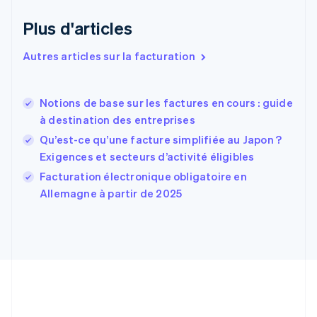
Espagne
Español
English
Plus d'articles
Estonie
English
Autres articles sur la facturation
États-Unis
English
Español
简体中文
Finlande
English
Svenska
Notions de base sur les factures en cours : guide
France
à destination des entreprises
Français
English
Qu’est-ce qu’une facture simplifiée au Japon ?
Gibraltar
Exigences et secteurs d’activité éligibles
English
Grèce
Facturation électronique obligatoire en
English
Allemagne à partir de 2025
Hongrie
English
Inde
English
Irlande
English
Italie
Italiano
English
Japon