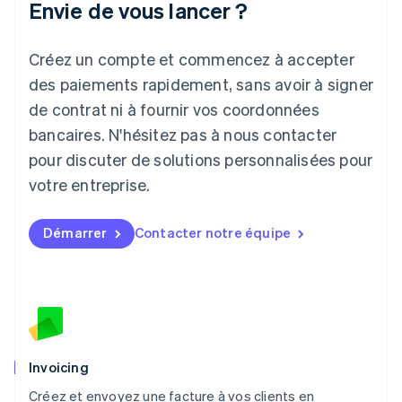
Envie de vous lancer ?
日本語
English
Lettonie
Créez un compte et commencez à accepter
English
Liechtenstein
des paiements rapidement, sans avoir à signer
Deutsch
English
de contrat ni à fournir vos coordonnées
Lituanie
English
bancaires. N'hésitez pas à nous contacter
Luxembourg
pour discuter de solutions personnalisées pour
Français
Deutsch
English
Malaisie
votre entreprise.
English
简体中文
Malte
Démarrer
Contacter notre équipe
English
Mexique
Español
English
Norvège
English
Nouvelle-Zélande
English
Pays-Bas
Invoicing
Nederlands
English
Créez et envoyez une facture à vos clients en
Pologne