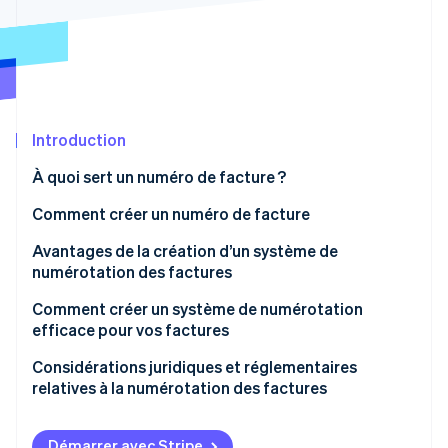
Découvrez les prochaines évolutions
Commerce en ligne
Radar
Prévention de la fraude
Écosystème
Atlas
Constitution de start-up
Partenaires
Introduction
Climate
Stripe App Marketplace
Élimination du carbone
À quoi sert un numéro de facture ?
Identity
Vérification de l'identité
Comment créer un numéro de facture
Avantages de la création d’un système de
numérotation des factures
Comment créer un système de numérotation
Stripe Sessions 2026
efficace pour vos factures
Découvrez comment Stripe construit l’infrastructure écono
Regarder la vidéo
Choisissez un format
Considérations juridiques et réglementaires
relatives à la numérotation des factures
Définissez un chiffre de départ
Préservez l’unicité
Démarrer avec Stripe