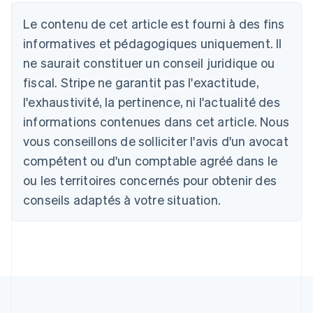
Australie
English
Le contenu de cet article est fourni à des fins
Autriche
informatives et pédagogiques uniquement. Il
Deutsch
English
Belgique
ne saurait constituer un conseil juridique ou
Nederlands
Français
Deutsch
English
fiscal. Stripe ne garantit pas l'exactitude,
Brésil
l'exhaustivité, la pertinence, ni l'actualité des
Português
English
Bulgarie
informations contenues dans cet article. Nous
English
vous conseillons de solliciter l'avis d'un avocat
Canada
English
Français
compétent ou d'un comptable agréé dans le
Chine continentale
ou les territoires concernés pour obtenir des
简体中文
English
Chypre
conseils adaptés à votre situation.
English
Croatie
English
Italiano
Danemark
English
Émirats arabes unis
English