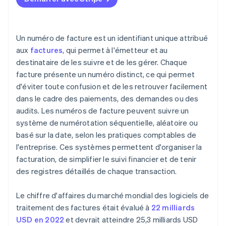
Optez pour un système de numérotation simple et
cohérent
Un numéro de facture est un identifiant unique attribué
Documentez votre système
aux
factures
, qui permet à l'émetteur et au
destinataire de les suivre et de les gérer. Chaque
Analysez et adaptez votre système
facture présente un numéro distinct, ce qui permet
d'éviter toute confusion et de les retrouver facilement
dans le cadre des paiements, des demandes ou des
audits. Les numéros de facture peuvent suivre un
système de numérotation séquentielle, aléatoire ou
basé sur la date, selon les pratiques comptables de
l'entreprise. Ces systèmes permettent d'organiser la
facturation, de simplifier le suivi financier et de tenir
des registres détaillés de chaque transaction.
Le chiffre d'affaires du marché mondial des logiciels de
traitement des factures était évalué à
22 milliards
USD en 2022
et devrait atteindre 25,3 milliards USD