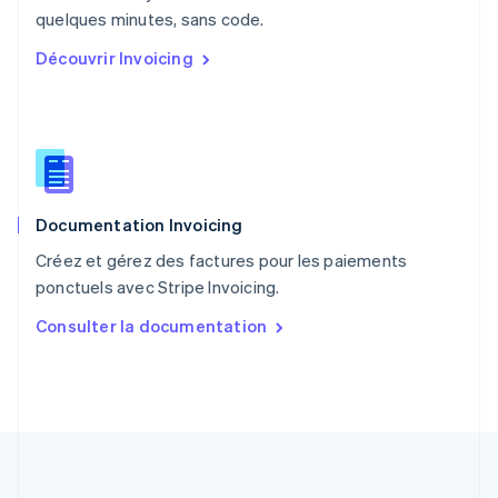
English
quelques minutes, sans code.
Portugal
Découvrir Invoicing
Português
English
R.A.S. de Hong Kong, Chine
English
简体中文
République tchèque
English
Roumanie
English
Documentation Invoicing
Royaume-Uni
English
Créez et gérez des factures pour les paiements
Singapour
ponctuels avec Stripe Invoicing.
English
简体中文
Slovaquie
Consulter la documentation
English
Slovénie
English
Italiano
Suède
Svenska
English
Suisse
Deutsch
Français
Italiano
English
Thaïlande