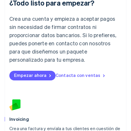
¿Todo listo para empezar?
English
Italia
Crea una cuenta y empieza a aceptar pagos
Italiano
English
Japón
sin necesidad de firmar contratos ni
日本語
English
proporcionar datos bancarios. Si lo prefieres,
Letonia
English
puedes ponerte en contacto con nosotros
Liechtenstein
para que diseñemos un paquete
Deutsch
English
Lituania
personalizado para tu empresa.
English
Luxemburgo
Empezar ahora
Contacta con ventas
Français
Deutsch
English
Malasia
English
简体中文
Malta
English
México
Español
English
Noruega
Invoicing
English
Crea una factura y envíala a tus clientes en cuestión de
Nueva Zelandia