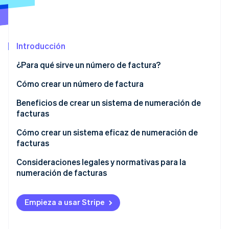
Radar
Prevención de fraude
Ecosistema
Atlas
Introducción
Constitución de una startup
Socios
Climate
¿Para qué sirve un número de factura?
Stripe App Marketplace
Eliminación de dióxido de carbono
Cómo crear un número de factura
Identity
Verificación de identidad en línea
Beneficios de crear un sistema de numeración de
facturas
Cómo crear un sistema eficaz de numeración de
facturas
Sesiones de Stripe 2026
Elige un formato
Consideraciones legales y normativas para la
Descubre cómo Stripe construye la infraestructura económi
numeración de facturas
Mirar ahora
Elige un punto de partida
Escoge números únicos
Empieza a usar Stripe
Utiliza una numeración sencilla y coherente