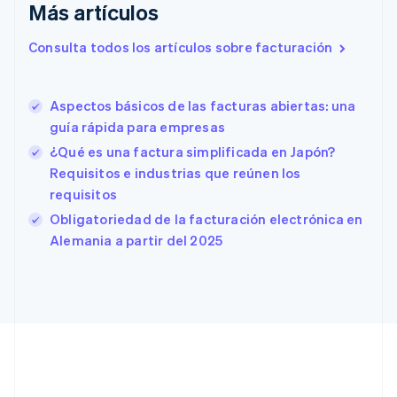
Eslovaquia
Más artículos
English
Eslovenia
Consulta todos los artículos sobre facturación
English
Italiano
España
Español
English
Aspectos básicos de las facturas abiertas: una
Estados Unidos
English
Español
简体中文
guía rápida para empresas
Estonia
¿Qué es una factura simplificada en Japón?
English
Requisitos e industrias que reúnen los
Finlandia
requisitos
English
Svenska
Francia
Obligatoriedad de la facturación electrónica en
Français
English
Alemania a partir del 2025
Gibraltar
English
Grecia
English
Hungría
English
India
English
Irlanda