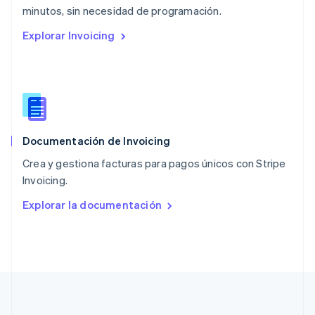
English
minutos, sin necesidad de programación.
Países Bajos
Explorar Invoicing
Nederlands
English
Polonia
English
Portugal
Português
English
RAE de Hong Kong, China
English
简体中文
Documentación de Invoicing
Reino Unido
English
Crea y gestiona facturas para pagos únicos con Stripe
República Checa
Invoicing.
English
Rumania
Explorar la documentación
English
Singapur
English
简体中文
Suecia
Svenska
English
Suiza
Deutsch
Français
Italiano
English
Tailandia