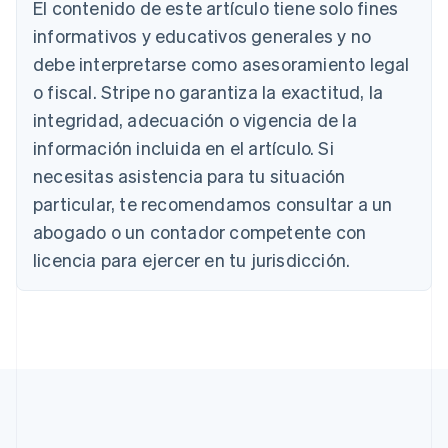
Australia
El contenido de este artículo tiene solo fines
English
informativos y educativos generales y no
Austria
debe interpretarse como asesoramiento legal
Deutsch
English
Bélgica
o fiscal. Stripe no garantiza la exactitud, la
Nederlands
Français
Deutsch
English
integridad, adecuación o vigencia de la
Brasil
Português
English
información incluida en el artículo. Si
Bulgaria
necesitas asistencia para tu situación
English
Canadá
particular, te recomendamos consultar a un
English
Français
abogado o un contador competente con
China continental
licencia para ejercer en tu jurisdicción.
简体中文
English
Chipre
English
Croacia
English
Italiano
Dinamarca
English
Emiratos Árabes Unidos
English