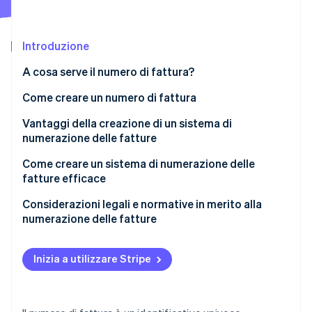
Scopri cosa ti aspetta
Radar
Ecosistema
Prevenzione delle frodi
Introduzione
Partner
Atlas
A cosa serve il numero di fattura?
Stripe App Marketplace
Costituzione di start-up
Come creare un numero di fattura
Climate
Rimozione del carbonio
Vantaggi della creazione di un sistema di
Identity
numerazione delle fatture
Verifica online dell'identità
Come creare un sistema di numerazione delle
fatture efficace
Scegli un formato
Considerazioni legali e normative in merito alla
numerazione delle fatture
Stripe Sessions 2026
Decidi un punto di partenza
Scopri come Stripe sta costruendo l'infrastruttura economi
Guarda ora
Mantieni l’unicità
Inizia a utilizzare Stripe
Opera in modo semplice e coerente
Documenta il tuo sistema