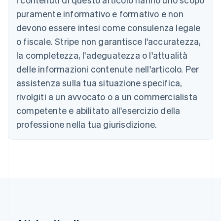
Belgio
puramente informativo e formativo e non
Nederlands
Français
Deutsch
English
Brasile
devono essere intesi come consulenza legale
Português
English
o fiscale. Stripe non garantisce l'accuratezza,
Bulgaria
la completezza, l'adeguatezza o l'attualità
English
Canada
delle informazioni contenute nell'articolo. Per
English
Français
assistenza sulla tua situazione specifica,
Cina continentale
简体中文
English
rivolgiti a un avvocato o a un commercialista
Cipro
competente e abilitato all'esercizio della
English
Croazia
professione nella tua giurisdizione.
English
Italiano
Danimarca
English
Emirati Arabi Uniti
English
Estonia
English
Finlandia
English
Svenska