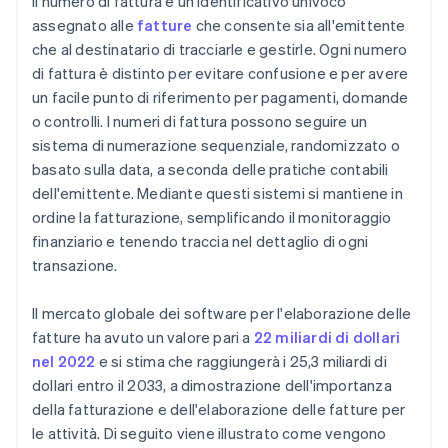
Il numero di fattura è un identificativo univoco
assegnato alle
fatture
che consente sia all'emittente
Rivedi e adatta
che al destinatario di tracciarle e gestirle. Ogni numero
di fattura è distinto per evitare confusione e per avere
un facile punto di riferimento per pagamenti, domande
o controlli. I numeri di fattura possono seguire un
sistema di numerazione sequenziale, randomizzato o
basato sulla data, a seconda delle pratiche contabili
dell'emittente. Mediante questi sistemi si mantiene in
ordine la fatturazione, semplificando il monitoraggio
finanziario e tenendo traccia nel dettaglio di ogni
transazione.
Il mercato globale dei software per l'elaborazione delle
fatture ha avuto un valore pari a
22 miliardi di dollari
nel 2022
e si stima che raggiungerà i 25,3 miliardi di
dollari entro il 2033, a dimostrazione dell'importanza
della fatturazione e dell'elaborazione delle fatture per
le attività. Di seguito viene illustrato come vengono