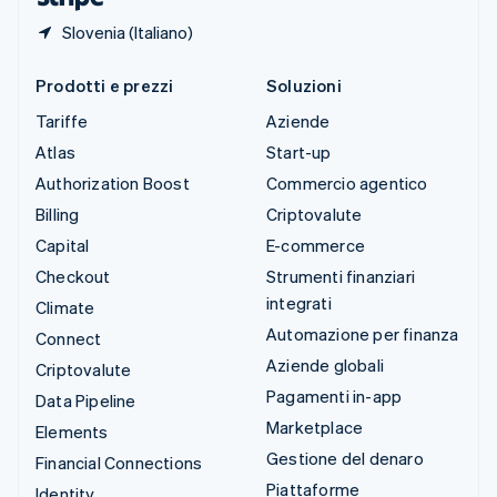
Slovenia (Italiano)
Prodotti e prezzi
Soluzioni
Tariffe
Aziende
Atlas
Start-up
Authorization Boost
Commercio agentico
Billing
Criptovalute
Capital
E-commerce
Checkout
Strumenti finanziari
integrati
Climate
Automazione per finanza
Connect
Aziende globali
Criptovalute
Pagamenti in-app
Data Pipeline
Marketplace
Elements
Gestione del denaro
Financial Connections
Piattaforme
Identity