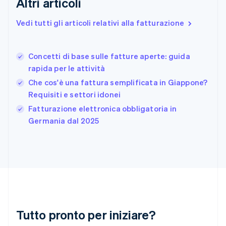
Altri articoli
Francia
Français
English
Vedi tutti gli articoli relativi alla fatturazione
Germania
Deutsch
English
Giappone
日本語
English
Concetti di base sulle fatture aperte: guida
Gibilterra
rapida per le attività
English
Che cos'è una fattura semplificata in Giappone?
Grecia
Requisiti e settori idonei
English
India
Fatturazione elettronica obbligatoria in
English
Germania dal 2025
Irlanda
English
Italia
Italiano
English
Lettonia
English
Liechtenstein
Deutsch
English
Lituania
Tutto pronto per iniziare?
English