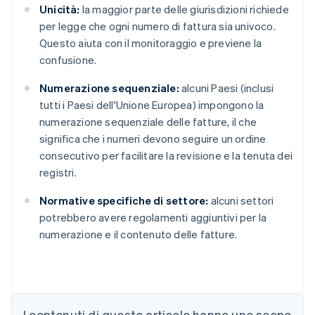
Unicità:
la maggior parte delle giurisdizioni richiede
per legge che ogni numero di fattura sia univoco.
Questo aiuta con il monitoraggio e previene la
confusione.
Numerazione sequenziale:
alcuni Paesi (inclusi
tutti i Paesi dell'Unione Europea) impongono la
numerazione sequenziale delle fatture, il che
significa che i numeri devono seguire un ordine
consecutivo per facilitare la revisione e la tenuta dei
registri.
Normative specifiche di settore:
alcuni settori
potrebbero avere regolamenti aggiuntivi per la
numerazione e il contenuto delle fatture.
Australia
English
Austria
Deutsch
English
I contenuti di questo articolo hanno uno scopo