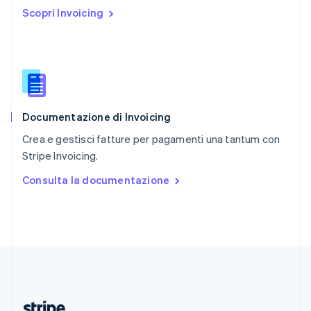
Repubblica Ceca
Scopri Invoicing
English
Romania
English
Singapore
English
简体中文
Slovacchia
English
Documentazione di Invoicing
Slovenia
English
Italiano
Crea e gestisci fatture per pagamenti una tantum con
Spagna
Stripe Invoicing.
Español
English
Stati Uniti
Consulta la documentazione
English
Español
简体中文
Svezia
Svenska
English
Svizzera
Deutsch
Français
Italiano
English
Thailandia
ไทย
English
Ungheria
English