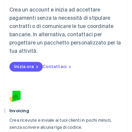
Lussemburgo
Crea un account e inizia ad accettare
Français
Deutsch
English
Malaysia
pagamenti senza la necessità di stipulare
English
简体中文
contratti o di comunicare le tue coordinate
Malta
English
bancarie. In alternativa, contattaci per
Messico
progettare un pacchetto personalizzato per la
Español
English
Norvegia
tua attività.
English
Nuova Zelanda
Inizia ora
Contattaci
English
Paesi Bassi
Nederlands
English
Polonia
English
Portogallo
Português
English
RAS di Hong Kong, Cina
Invoicing
English
简体中文
Crea ricevute e inviale ai tuoi clienti in pochi minuti,
Regno Unito
English
senza scrivere alcuna riga di codice.