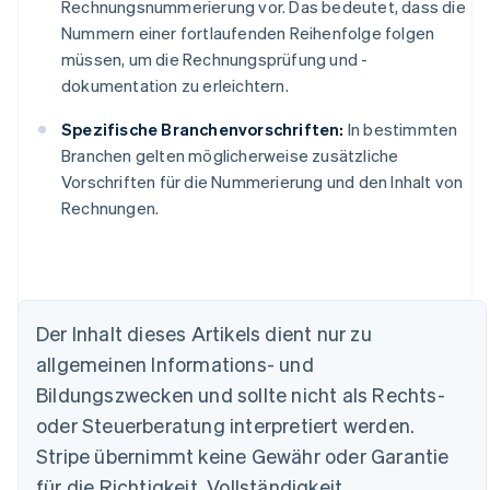
Rechnungsnummerierung vor. Das bedeutet, dass die
Nummern einer fortlaufenden Reihenfolge folgen
müssen, um die Rechnungsprüfung und -
dokumentation zu erleichtern.
Spezifische Branchenvorschriften:
In bestimmten
Branchen gelten möglicherweise zusätzliche
Vorschriften für die Nummerierung und den Inhalt von
Rechnungen.
Australien
English
Der Inhalt dieses Artikels dient nur zu
Belgien
allgemeinen Informations- und
Nederlands
Français
Deutsch
English
Brasilien
Bildungszwecken und sollte nicht als Rechts-
Português
English
oder Steuerberatung interpretiert werden.
Bulgarien
English
Stripe übernimmt keine Gewähr oder Garantie
Dänemark
für die Richtigkeit, Vollständigkeit,