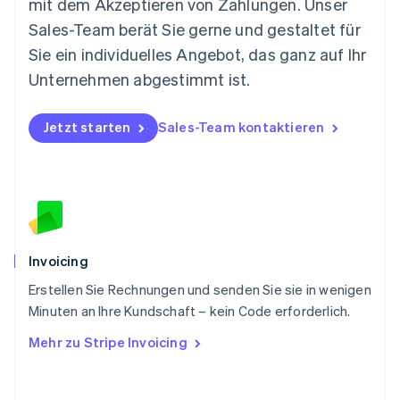
mit dem Akzeptieren von Zahlungen. Unser
Nederlands
English
Norwegen
Sales-Team berät Sie gerne und gestaltet für
English
Sie ein individuelles Angebot, das ganz auf Ihr
Österreich
Deutsch
English
Unternehmen abgestimmt ist.
Polen
English
Portugal
Jetzt starten
Sales-Team kontaktieren
Português
English
Rumänien
English
Schweden
Svenska
English
Schweiz
Deutsch
Français
Italiano
English
Invoicing
Singapur
English
简体中文
Erstellen Sie Rechnungen und senden Sie sie in wenigen
Slowakei
Minuten an Ihre Kundschaft – kein Code erforderlich.
English
Mehr zu Stripe Invoicing
Slowenien
English
Italiano
Sonderverwaltungsregion Hongkong,