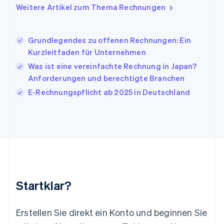
日本語
English
Weitere Artikel zum Thema Rechnungen
Kanada
English
Français
Kroatien
Grundlegendes zu offenen Rechnungen: Ein
English
Italiano
Lettland
Kurzleitfaden für Unternehmen
English
Was ist eine vereinfachte Rechnung in Japan?
Liechtenstein
Anforderungen und berechtigte Branchen
Deutsch
English
Litauen
E-Rechnungspflicht ab 2025 in Deutschland
English
Luxemburg
Français
Deutsch
English
Malaysia
English
简体中文
Malta
English
Mexiko
Startklar?
Español
English
Neuseeland
English
Erstellen Sie direkt ein Konto und beginnen Sie
Niederlande