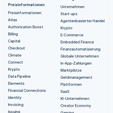
Preisinformationen
Unternehmen
Preisinformationen
Start-ups
Atlas
Agentenbasierter Handel
Authorization Boost
Krypto
Billing
E-Commerce
Capital
Embedded Finance
Checkout
Finanzautomatisierung
Climate
Globale Unternehmen
Connect
In-App-Zahlungen
Krypto
Marktplätze
Data Pipeline
Geldmanagement
Elements
Plattformen
Financial Connections
SaaS
Identity
KI-Unternehmen
Invoicing
Creator Economy
Issuing
Gaming