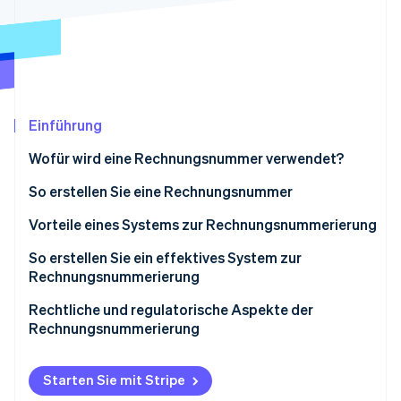
Betrugsprävention
Ecosystem
Atlas
Start-up-Gründung
Partner
Stripe App-Marktplatz
Climate
CO₂-Entnahme
Identity
Einführung
Online-Identitätsprüfung
Wofür wird eine Rechnungsnummer verwendet?
So erstellen Sie eine Rechnungsnummer
Vorteile eines Systems zur Rechnungsnummerierung
Stripe-Sessions 2026
So erstellen Sie ein effektives System zur
Erfahren Sie, wie Stripe Lösungen für die W
Jetzt ansehen
Rechnungsnummerierung
Format wählen
Rechtliche und regulatorische Aspekte der
Rechnungsnummerierung
Entscheiden Sie sich für einen Ausgangspunkt
Eindeutigkeit sichern
Starten Sie mit Stripe