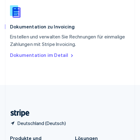
China
English
简体中文
Spanien
Español
English
Dokumentation zu Invoicing
Thailand
ไทย
English
Erstellen und verwalten Sie Rechnungen für einmalige
Tschechische Republik
Zahlungen mit Stripe Invoicing.
English
Ungarn
Dokumentation im Detail
English
Vereinigte Arabische Emirate
English
Vereinigte Staaten
English
Español
简体中文
Vereinigtes Königreich
English
Zypern
English
Deutschland (Deutsch)
Produkte und
Lösungen