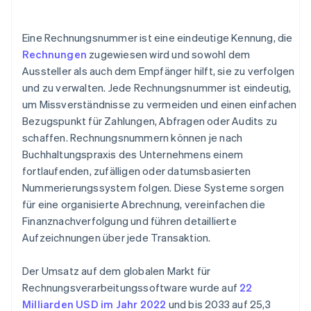
Halten Sie es einfach und konsistent
Dokumentieren Sie Ihr System
Eine Rechnungsnummer ist eine eindeutige Kennung, die
Rechnungen
zugewiesen wird und sowohl dem
Überprüfen und anpassen
Aussteller als auch dem Empfänger hilft, sie zu verfolgen
und zu verwalten. Jede Rechnungsnummer ist eindeutig,
um Missverständnisse zu vermeiden und einen einfachen
Bezugspunkt für Zahlungen, Abfragen oder Audits zu
schaffen. Rechnungsnummern können je nach
Buchhaltungspraxis des Unternehmens einem
fortlaufenden, zufälligen oder datumsbasierten
Nummerierungssystem folgen. Diese Systeme sorgen
für eine organisierte Abrechnung, vereinfachen die
Finanznachverfolgung und führen detaillierte
Aufzeichnungen über jede Transaktion.
Der Umsatz auf dem globalen Markt für
Rechnungsverarbeitungssoftware wurde auf
22
Milliarden USD im Jahr 2022
und bis 2033 auf 25,3