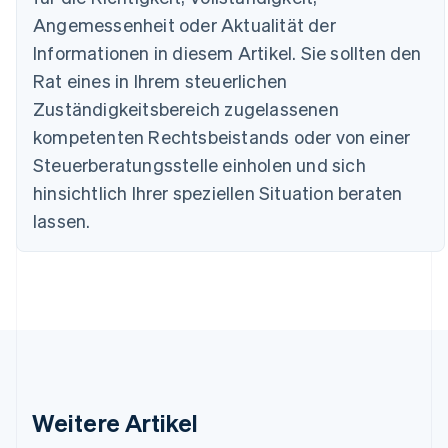
English
Deutschland
Angemessenheit oder Aktualität der
Deutsch
English
Informationen in diesem Artikel. Sie sollten den
Estland
Rat eines in Ihrem steuerlichen
English
Festlandchina
Zuständigkeitsbereich zugelassenen
简体中文
English
kompetenten Rechtsbeistands oder von einer
Finnland
Steuerberatungsstelle einholen und sich
English
Svenska
Frankreich
hinsichtlich Ihrer speziellen Situation beraten
Français
English
lassen.
Gibraltar
English
Griechenland
English
Indien
English
Irland
English
Italien
Italiano
English
Weitere Artikel
Japan