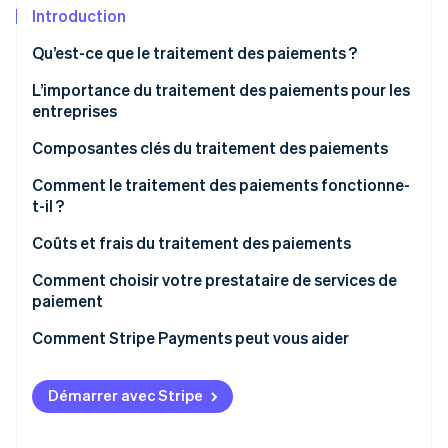
Découvrez les prochaines évolutions
Commerce en ligne
Introduction
Radar
Qu’est-ce que le traitement des paiements ?
Prévention de la fraude
Écosystème
L’importance du traitement des paiements pour les
Atlas
entreprises
Constitution de start-up
Partenaires
Climate
Stripe App Marketplace
Composantes clés du traitement des paiements
Élimination du carbone
Comment le traitement des paiements fonctionne-
Identity
t-il ?
Vérification de l'identité
Coûts et frais du traitement des paiements
Comment choisir votre prestataire de services de
paiement
Stripe Sessions 2026
Comment Stripe Payments peut vous aider
Découvrez comment Stripe construit l’infrastructure écono
Regarder la vidéo
Démarrer avec Stripe