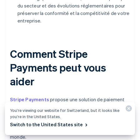
du secteur et des évolutions réglementaires pour
préserver la conformité et la compétitivité de votre
entreprise.
Comment Stripe
Payments peut vous
aider
Stripe Payments
propose une solution de paiement
unifiée et mondiale qui permet à toutes les
You’re viewing our website for Switzerland, but it looks like
entreprises, des startup en phase de croissance aux
you’re in the United States.
grandes entreprises internationales, d’accepter des
Switch to the United States site
paiements en ligne, en personne et partout dans le
monde.