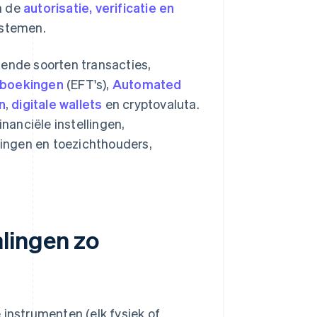
m de
autorisatie, verificatie en
ystemen.
lende soorten transacties,
rboekingen
(EFT's),
Automated
n
,
digitale wallets
en cryptovaluta.
anciële instellingen,
mingen en toezichthouders,
lingen zo
 instrumenten (elk fysiek of