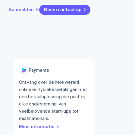
Aanmelden
Neem contact op
Bronnen
Ecosysteem
Contact
marktplaatsen
Meer
App-integraties
Partners
Neem contact op
Product roadmap
Voorbeelden van code
Stripe App Marketplace
Partner worden
Ontdek wat er in het verschiet
or platforms
Developerblog
ligt
r platforms
API-status
financiële
Radar
Payments
Fraudepreventie
tuele kaarten
Atlas
ing
Ontvang over de hele wereld
Oprichting van een start-up
online en fysieke betalingen met
Climate
een betaaloplossing die past bij
CO₂-verwijdering
elke onderneming, van
Identity
veelbelovende start-ups tot
Online identiteitsverificatie
multinationals.
Meer informatie