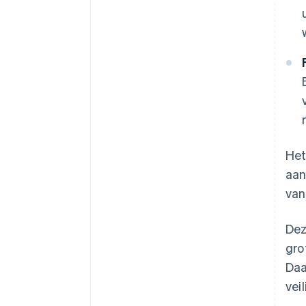
Het
aan
van
Dez
gro
Daa
vei