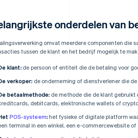
elangrijkste onderdelen van b
alingsverwerking omvat meerdere componenten die sa
nsacties tussen de klant en het bedrijf mogelijk te 
De klant:
de persoon of entiteit die de betaling voor go
De verkoper:
de onderneming of dienstverlener die de 
De betaalmethode:
de methode die de klant gebruikt 
creditcards, debitcards, elektronische wallets of crypt
Het
POS-systeem
:
het fysieke of digitale platform waa
een terminal in een winkel, een e-commercewebsite of