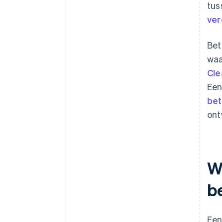
tus
ver
Bet
waa
Cle
Een
bet
ont
W
be
Een