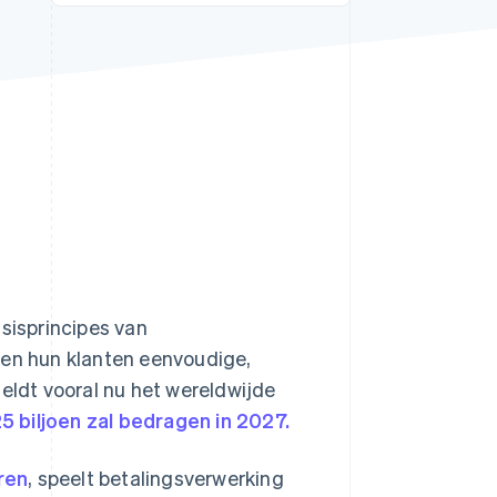
Stripe Sessions 2026
Ontdek hoe Stripe de
economische
infrastructuur voor AI
bouwt.
Nu bekijken
sisprincipes van
 en hun klanten eenvoudige,
geldt vooral nu het wereldwijde
5 biljoen zal bedragen in 2027.
ren
, speelt betalingsverwerking