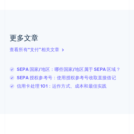
English
Français
捷克
English
克罗地亚
English
Italiano
拉脱维亚
更多文章
English
立陶宛
查看所有“支付”相关文章
English
列支敦士登
Deutsch
English
卢森堡
SEPA 国家/地区：哪些国家/地区属于 SEPA 区域？
Français
Deutsch
English
SEPA 授权参考号：使用授权参考号收取直接借记
罗马尼亚
信用卡处理 101：运作方式、成本和最佳实践
English
马尔他
English
马来西亚
English
简体中文
美国
English
Español
简体中文
墨西哥