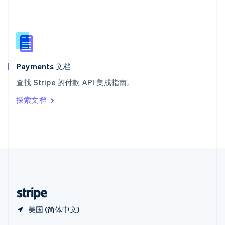
Español
English
新加坡
English
简体中文
新西兰
English
匈牙利
English
Payments 文档
意大利
查找 Stripe 的付款 API 集成指南。
Italiano
English
印度
探索文档
English
英国
English
直布罗陀
English
中国内地
简体中文
English
中国香港特别行政区
English
简体中文
美国 (简体中文)