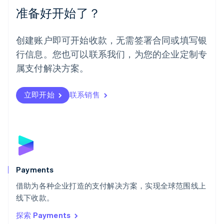
Español
English
准备好开始了？
挪威
English
葡萄牙
创建账户即可开始收款，无需签署合同或填写银
Português
English
行信息。您也可以联系我们，为您的企业定制专
日本
日本語
English
属支付解决方案。
瑞典
Svenska
English
瑞士
立即开始
联系销售
Deutsch
Français
Italiano
English
塞浦路斯
English
斯洛伐克
English
斯洛文尼亚
English
Italiano
Payments
泰国
ไทย
English
借助为各种企业打造的支付解决方案，实现全球范围线上
希腊
线下收款。
English
探索 Payments
西班牙