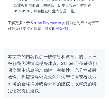
Deutsch
English
随业务扩展而设计的平台，历史正常运行时间达
澳大利亚
99.999%，可靠性在行业内首屈一指。
English
巴西
Português
English
了解更多关于
Stripe Payments
如何为您的线上与线下
保加利亚
付款提供支持的信息，或立即
开始使用
。
English
比利时
Nederlands
Français
Deutsch
English
波兰
English
丹麦
本文中的内容仅供一般信息和教育目的，不应
English
被解释为法律或税务建议。Stripe 不保证或担
德国
保文章中信息的准确性、完整性、充分性或时
Deutsch
English
法国
效性。您应该寻求在您的司法管辖区获得执业
Français
English
许可的合格律师或会计师的建议，以就您的特
芬兰
定情况提供建议。
English
Svenska
荷兰
Nederlands
English
加拿大