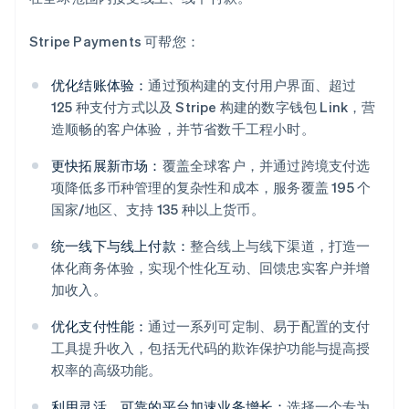
Stripe Payments 可帮您：
优化结账体验：
通过预构建的支付用户界面、超过
125 种支付方式以及 Stripe 构建的数字钱包 Link，营
造顺畅的客户体验，并节省数千工程小时。
更快拓展新市场：
覆盖全球客户，并通过跨境支付选
项降低多币种管理的复杂性和成本，服务覆盖 195 个
国家/地区、支持 135 种以上货币。
统一线下与线上付款：
整合线上与线下渠道，打造一
体化商务体验，实现个性化互动、回馈忠实客户并增
阿联酋
加收入。
English
爱尔兰
优化支付性能：
通过一系列可定制、易于配置的支付
English
工具提升收入，包括无代码的欺诈保护功能与提高授
爱沙尼亚
权率的高级功能。
English
奥地利
利用灵活、可靠的平台加速业务增长：
选择一个专为