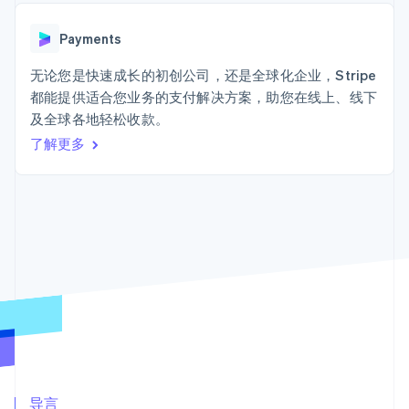
接入 125+ 种支
加密货币
Stripe Sigma
产品路线图
SaaS
付方式
自定义报告
购买
Sessions 年度大会
Terminal
Data Pipeline
Payments
招聘
线下支付
数据同步
资讯中心
Authorization
资源
无论您是快速成长的初创公司，还是全球化企业，Stripe
Stripe Press
Boost
按行业
都能提供适合您业务的支付解决方案，助您在线上、线下
支付成功率优
应用集成
及全球各地轻松收款。
化
AI 企业
代码示例
Link
创作者经济
开发者博客
了解更多
联系
加速结账
游戏
API 状态
Financial
酒店、旅游与休闲
联系销售
Connections
保险
成为合作伙伴
关联金融账户
媒体与娱乐
数据
非营利组织
专业服务
公共部门
零售
更多
Product roadmap
了解未来规划
生态系统
Radar
合作伙伴
欺诈防范
Stripe App Marketplace
导言
Atlas