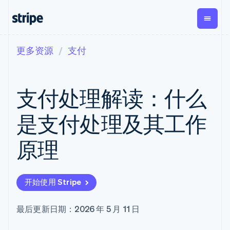
更多资源
支付
按企业阶段
文档
学习
支付
营收
资金管理
平台
易市
大型企业
Stripe 文档
博客
Payments
Billing
Treasury
初创企业
API 参考文档
客户案例
支付处理解读：什么
在线支付
经常性收入
Con
库与 SDK
指南
企业财务
Managed
Metronome
Stripe Apps
Payments
按用量计费
Global
平台
是支付处理及其工作
备案商家解决
Payouts
Subscriptions
Capi
按应用场景
方案
平
支持
向第三方
订阅管理
Payment links
客户
原理
指南
智能体商务
打款
Invoicing
Trea
加密货币
获取支持
无代码支付
一次性或定期
Capital
平
电子商务
接受线上付款
托管支持方案
企业融资
Checkout
账单
嵌入
嵌入式金融
实施预置结账流程
专业服务
预构建支付界
Crypto
Tax
融服
开始使用 Stripe
财务自动化
构建平台或交易市场
钱包、稳
面
销售税和增值
Iss
全球化企业
管理订阅
定币发行
Elements
税自动化
实体
应用内支付
提供按用量计费
灵活的 UI 组件
和发卡基
Crypto
Revenue
虚拟
最后更新日期：2026 年 5 月 11 日
交易市场
发行稳定币支持的支付卡
Onramp
Payment
Recognition
础设施
公司
资金管理
通过智能体配置和管理服
可嵌入的
methods
会计自动化
平台
务