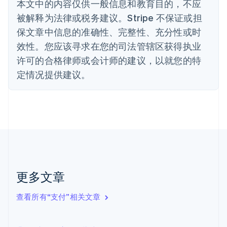
本文中的内容仅供一般信息和教育目的，不应
波兰
被解释为法律或税务建议。Stripe 不保证或担
English
丹麦
保文章中信息的准确性、完整性、充分性或时
English
效性。您应该寻求在您的司法管辖区获得执业
德国
Deutsch
English
许可的合格律师或会计师的建议，以就您的特
法国
定情况提供建议。
Français
English
芬兰
English
Svenska
荷兰
Nederlands
English
加拿大
English
Français
捷克
English
克罗地亚
更多文章
English
Italiano
拉脱维亚
查看所有“支付”相关文章
English
立陶宛
English