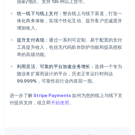
国家/地区、支持 135 种以上货币。
统一线下与线上支付：
整合线上与线下渠道，打造一
体化商务体验，实现个性化互动、提升客户忠诚度并
增加收入。
提升支付表现：
通过一系列可定制、易于配置的支付
阿联酋
工具提升收入，包括无代码欺诈防护功能和提高授权
English
爱尔兰
率的高级功能。
English
爱沙尼亚
利用灵活、可靠的平台加速业务增长：
选择一个专为
English
随业务扩展而设计的平台，历史正常运行时间达
奥地利
99.999%，可靠性在行业内首屈一指。
Deutsch
English
澳大利亚
进一步了解
Stripe Payments
如何为您的线上与线下支
English
巴西
付提供支持，或立即
开始使用
。
Português
English
保加利亚
English
比利时
Nederlands
Français
Deutsch
English