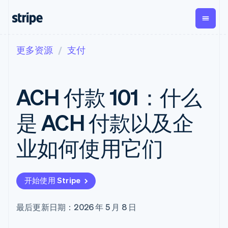
更多资源
支付
按企业阶段
文档
学习
支付
营收
资金管理
平台
易市
大型企业
Stripe 文档
博客
Payments
Billing
Treasury
初创企业
API 参考文档
客户案例
ACH 付款 101：什么
在线支付
经常性收入
Con
库与 SDK
指南
企业财务
Managed
Metronome
Stripe Apps
Payments
按用量计费
Global
平台
是 ACH 付款以及企
备案商家解决
Payouts
Subscriptions
Capi
按应用场景
方案
平
支持
向第三方
订阅管理
Payment links
客户
业如何使用它们
指南
智能体商务
打款
Invoicing
Trea
加密货币
获取支持
无代码支付
一次性或定期
Capital
平
电子商务
接受线上付款
托管支持方案
企业融资
Checkout
账单
嵌入
嵌入式金融
实施预置结账流程
专业服务
预构建支付界
Crypto
Tax
融服
开始使用 Stripe
财务自动化
构建平台或交易市场
钱包、稳
面
销售税和增值
Iss
全球化企业
管理订阅
定币发行
Elements
税自动化
实体
应用内支付
提供按用量计费
灵活的 UI 组件
和发卡基
Crypto
Revenue
虚拟
最后更新日期：2026 年 5 月 8 日
交易市场
发行稳定币支持的支付卡
Onramp
Payment
Recognition
础设施
公司
资金管理
通过智能体配置和管理服
可嵌入的
methods
会计自动化
平台
务