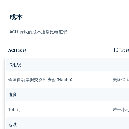
成本
ACH 转账的成本通常比电汇低。
ACH 转账
电汇转
卡组织
全国自动票据交换所协会 (Nacha)
美联储
速度
1-4 天
若干小时
地域