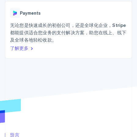
接入 125+ 种支
加密货币
Stripe Sigma
产品路线图
SaaS
付方式
自定义报告
购买
Sessions 年度大会
Terminal
Data Pipeline
Payments
招聘
线下支付
数据同步
资讯中心
Authorization
资源
无论您是快速成长的初创公司，还是全球化企业，Stripe
Stripe Press
Boost
按行业
都能提供适合您业务的支付解决方案，助您在线上、线下
支付成功率优
应用集成
及全球各地轻松收款。
化
AI 企业
代码示例
Link
创作者经济
开发者博客
了解更多
联系
加速结账
游戏
API 状态
Financial
酒店、旅游与休闲
联系销售
Connections
保险
成为合作伙伴
关联金融账户
媒体与娱乐
数据
非营利组织
专业服务
公共部门
零售
更多
Product roadmap
了解未来规划
生态系统
Radar
合作伙伴
欺诈防范
Stripe App Marketplace
导言
Atlas