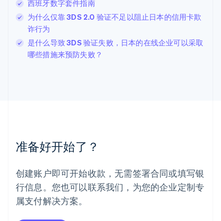
西班牙数字套件指南
列支敦士登
Deutsch
English
为什么仅靠 3DS 2.0 验证不足以阻止日本的信用卡欺
卢森堡
诈行为
Français
Deutsch
English
是什么导致 3DS 验证失败，日本的在线企业可以采取
罗马尼亚
哪些措施来预防失败？
English
马尔他
English
马来西亚
English
简体中文
美国
English
Español
简体中文
墨西哥
Español
English
准备好开始了？
挪威
English
葡萄牙
创建账户即可开始收款，无需签署合同或填写银
Português
English
行信息。您也可以联系我们，为您的企业定制专
日本
日本語
English
属支付解决方案。
瑞典
Svenska
English