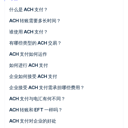
初创企业注册
什么是 ACH 支付？
Climate
碳移除
ACH 转账需要多长时间？
Identity
谁使用 ACH 支付？
在线身份验证
有哪些类型的 ACH 交易？
ACH 直接存款
ACH 支付如何运作
ACH 直接支付
如何进行 ACH 支付
Stripe Sessions 2026
了解 Stripe 如何为 AI 构建经济基础设施。
企业如何接受 ACH 支付
立即观看
1. 为您的商家开设银行账户
企业接受 ACH 支付需承担哪些费用？
2. 更新您的支付流程
ACH 支付与电汇有何不同？
3. 向客户出示授权
网络
ACH 转账和 EFT 一样吗？
4. 收集客户详细信息
速度
ACH 支付对企业的好处