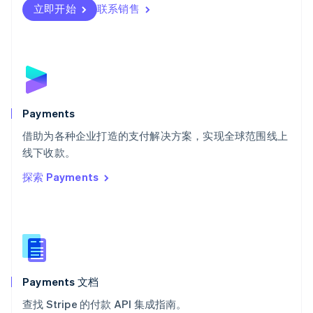
瑞士
立即开始
联系销售
Deutsch
Français
Italiano
English
塞浦路斯
English
斯洛伐克
English
斯洛文尼亚
English
Italiano
Payments
泰国
ไทย
English
借助为各种企业打造的支付解决方案，实现全球范围线上
希腊
线下收款。
English
探索 Payments
西班牙
Español
English
新加坡
English
简体中文
新西兰
English
匈牙利
English
Payments 文档
意大利
查找 Stripe 的付款 API 集成指南。
Italiano
English