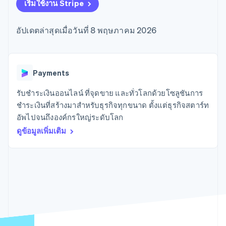
มากกว่า 125
ขายและ VAT
เริ่มใช้งาน Stripe
แพลตฟอร์ม
การใช้งาน
รายการ
Authorization
อัตโนมัติ
Revenue
แผนงานผลิตภัณฑ์
SaaS
ออกบัตรที่มีสเตเบิลคอยน์
Boost
Recognition
การประชุมประจำปีแบบ
รองรับอยู่
อัปเดตล่าสุดเมื่อวันที่ 8 พฤษภาคม 2026
ยกระดับการ
เซสชัน
จัดเตรียมและจัดการ
ระบบ
ยอมรับการ
ตำแหน่งงาน
บริการด้วยเอเจนต์
อัตโนมัติ
ชำระเงิน
Link
ห้องข่าว
ตามอุตสาหกรรม
การชำระเงินที่
สำหรับการ
Stripe
Stripe Press
Sigma
รวดเร็วขึ้น
ทำบัญชี
Payments
รายงานที่
บริษัท AI
แหล่งข้อมูล
ออกแบบเอง
แวดวงครีเอเตอร์
รับชำระเงินออนไลน์ ที่จุดขาย และทั่วโลกด้วยโซลูชันการ
Data
เกม
การติดต่อ
ชำระเงินที่สร้างมาสำหรับธุรกิจทุกขนาด ตั้งแต่ธุรกิจสตาร์ท
Pipeline
การบริการ การเดินทาง
การเชื่อมต่อการทำงาน
การซิงค์
และสันทนาการ
แอป
อัพไปจนถึงองค์กรใหญ่ระดับโลก
ติดต่อฝ่ายขาย
ข้อมูล
ประกันภัย
ตัวอย่างโค้ด
สมัครเป็นพาร์ทเนอร์
ดูข้อมูลเพิ่มเติม
สื่อและความบันเทิง
บล็อกของนักพัฒนา
องค์กรไม่แสวงผลกำไร
สถานะ API
บริการเฉพาะทาง
ภาครัฐ
เพิ่มเติม
ธุรกิจค้าปลีก
Product roadmap
ดูสิ่งที่กำลังจะมาถึง
Radar
ระบบนิเวศ
การป้องกันการฉ้อโกง
Atlas