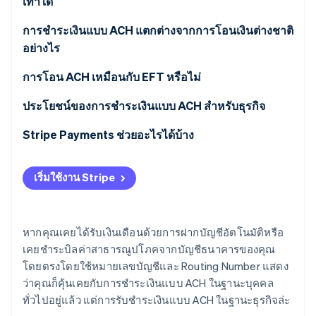
เท่าใด
2. อัปเดตขั้นตอนการชำระเงิน
การชำระเงินแบบ ACH แตกต่างจากการโอนเงินต่างชาติ
3. นำเสนอการมอบอำนาจให้กับลูกค้า
อย่างไร
4. รวบรวมรายละเอียดของลูกค้า
เครือข่าย
การโอน ACH เหมือนกับ EFT หรือไม่
ความเร็ว
ประโยชน์ของการชำระเงินแบบ ACH สำหรับธุรกิจ
ภูมิศาสตร์
การประหยัดต้นทุนและเวลา
Stripe Payments ช่วยอะไรได้บ้าง
ต้นทุน
การรักษาความปลอดภัย
เริ่มใช้งาน Stripe
การทำบัญชีที่ง่ายดาย
หากคุณเคยได้รับเงินเดือนด้วยการฝากบัญชีอัตโนมัติหรือ
เคยชำระบิลค่าสาธารณูปโภคจากบัญชีธนาคารของคุณ
โดยตรงโดยใช้หมายเลขบัญชีและ Routing Number แสดง
ว่าคุณก็คุ้นเคยกับการชำระเงินแบบ ACH ในฐานะบุคคล
ทั่วไปอยู่แล้ว แต่การรับชำระเงินแบบ ACH ในฐานะธุรกิจล่ะ