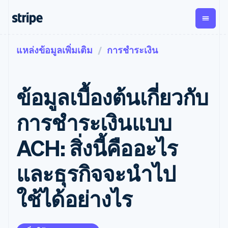
แหล่งข้อมูลเพิ่มเติม
การชำระเงิน
ตามขั้น
เอกสารประกอบ
เรียนรู้
การชำระเงิน
รายรับ
การ
แพลตฟอ
จัดการ
และ
องค์กร
Stripe Docs
บล็อก
เงิน
มาร์เก็ต
Payments
Billing
ธุรกิจสตาร์ทอัพ
ข้อมูลอ้างอิงเกี่ยวกับ API
เรื่องราวจากลูกค้า
ข้อมูลเบื้องต้นเกี่ยวกับ
การชำระเงิน
รายรับตาม
เพลส
ไลบรารีและ SDK
คู่มือ
ออนไลน์
แบบแผนล่วง
Stripe Apps
Global
Payment links
หน้า
Metronome
Payouts
Conne
การชําระเงินแบบ
การชำร
ตามกรณีใช้งาน
การชำระเงิน
การเรียกเก็บ
เบิกจ่าย
เงินสำห
การสนับสนุน
แบบไม่ต้อง
เงินตามการ
ให้กับ
ACH: สิ่งนี้คืออะไร
แพลตฟอ
คู่มือ
การค้าแบบใช้เอเจนต์
เขียนโค้ด
Checkout
ใช้งาน
การชำระเงิน
บุคคลที่
อีคอมเมิร์ซ
รับการสนับสนุน
UI การชำระ
ตามรอบบิล
สาม
บริการทางการเงินที่ผสาน
รับการชำระเงินออนไลน์
แพ็กเกจการสนับสนุนที่ได้
การจัดการ
และธุรกิจจะนําไป
เงินสำเร็จรูป
รวมในตัว
ติดตั้งใช้งานการชำระเงิน
รับการจัดการ
การชำระเงิน
Elements
การทำงานอัตโนมัติด้าน
สำเร็จรูป
บริการเฉพาะทาง
องค์ประกอบ UI
ตามรอบบิล
Invoicing
ใช้ได้อย่างไร
การเงิน
สร้างแพลตฟอร์มหรือ
ครั้งเดียวหรือ
ที่ยืดหยุ่น
ธุรกิจทั่วโลก
มาร์เก็ตเพลส
ตามแบบแผน
วิธีการชำระ
การชำระเงินในแอป
จัดการการชำระเงินตาม
เงิน
ล่วงหน้า
Tax
มาร์เก็ตเพลส
รอบบิล
เข้าถึงได้
คิดภาษีการ
บริษัท
การจัดการเงิน
เสนอการเรียกเก็บเงินตาม