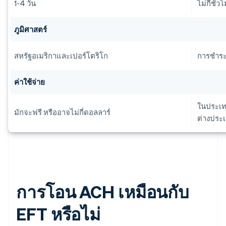
1-4 วัน
ไม่กี่ชั่
ภูมิศาสตร์
สหรัฐอเมริกาและเปอร์โตริโก
การชำระ
ค่าใช้จ่าย
ในประเทศ
มักจะฟรี หรืออาจไม่กี่ดอลลาร์
ต่างประ
การโอน ACH เหมือนกับ
EFT หรือไม่