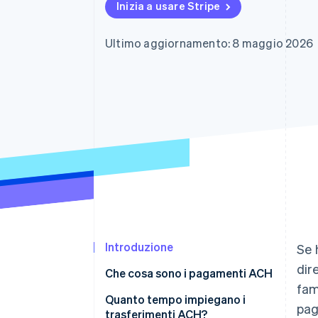
Inizia a usare Stripe
Link
Pagamento accelerato
Financial Connections
Ultimo aggiornamento: 8 maggio 2026
Conti finanziari collegati
Introduzione
Se 
dir
Che cosa sono i pagamenti ACH
fam
Quanto tempo impiegano i
pag
trasferimenti ACH?