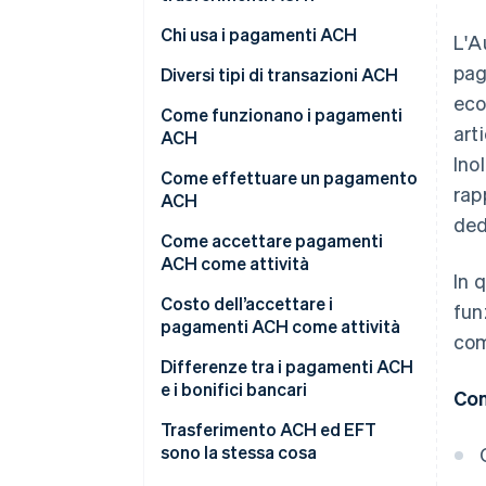
Chi usa i pagamenti ACH
L'A
pag
Diversi tipi di transazioni ACH
eco
Deposito diretto ACH
Come funzionano i pagamenti
art
ACH
Pagamento diretto ACH
Ino
Come effettuare un pagamento
rap
ACH
ded
Come accettare pagamenti
ACH come attività
In 
1. Aprire un conto business
Costo dell’accettare i
fun
pagamenti ACH come attività
com
2. Aggiornare il flusso di
pagamento
Differenze tra i pagamenti ACH
e i bonifici bancari
Con
3. Presentare ai tuoi clienti un
mandato
Rete
Trasferimento ACH ed EFT
sono la stessa cosa
4. Raccogliere i dati dei clienti
Velocità