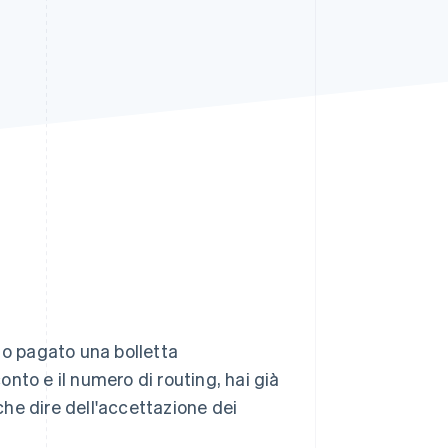
Stripe Sessions 2026
Scopri come Stripe sta
costruendo
l'infrastruttura
economica per l'IA.
Guarda ora
 o pagato una bolletta
nto e il numero di routing, hai già
he dire dell'accettazione dei