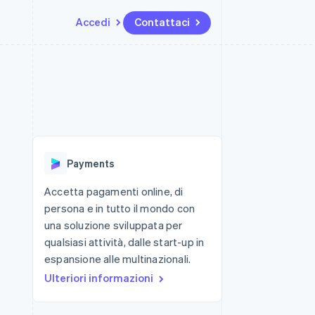
Accedi
Contattaci
Risorse
Ecosistema
Recapiti
me e marketplace
Altro
Integrazioni app
Partner
Contattaci
Product roadmap
ns
Esempi di codice
Stripe App Marketplace
Diventa nostro partner
Scopri cosa ti aspetta
 piattaforme
Blog per sviluppatori
 platforms
ibero
Stato dell'API
Radar
ari integrati
Prevenzione delle frodi
Payments
 fisiche
Atlas
Costituzione di start-up
Accetta pagamenti online, di
persona e in tutto il mondo con
Climate
Rimozione del carbonio
una soluzione sviluppata per
qualsiasi attività, dalle start-up in
Identity
Verifica online dell'identità
espansione alle multinazionali.
Ulteriori informazioni