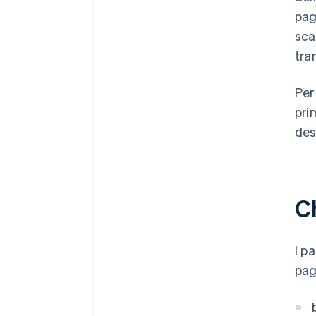
pag
sca
tra
Per
pri
des
C
I p
pag