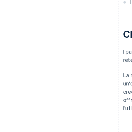
C
I p
ret
La 
un'
cre
off
l'u