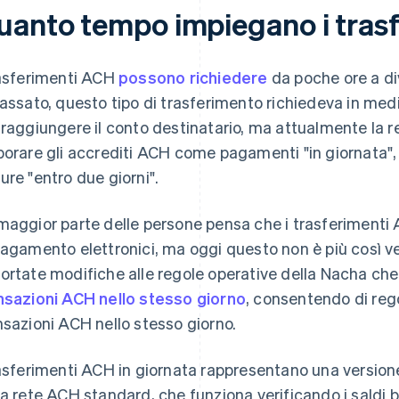
uanto tempo impiegano i tras
rasferimenti ACH
possono richiedere
da poche ore a div
passato, questo tipo di trasferimento richiedeva in media
 raggiungere il conto destinatario, ma attualmente la re
borare gli accrediti ACH come pagamenti "in giornata", 
ure "entro due giorni".
maggior parte delle persone pensa che i trasferimenti A
pagamento elettronici, ma oggi questo non è più così ve
ortate modifiche alle regole operative della Nacha ch
nsazioni ACH nello stesso giorno
, consentendo di reg
nsazioni ACH nello stesso giorno.
rasferimenti ACH in giornata rappresentano una versione
la rete ACH standard, che funziona verificando i saldi 