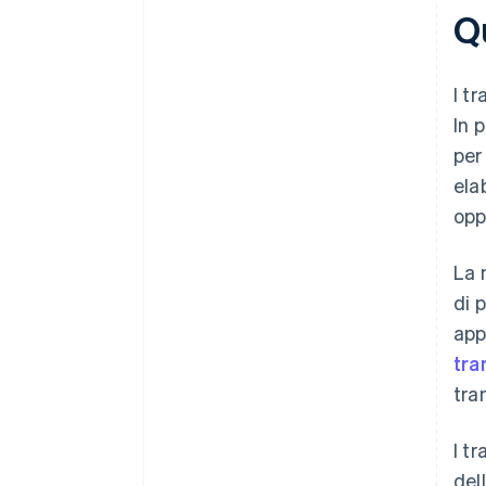
Q
I t
In 
per
ela
opp
La 
di 
app
tra
tra
I t
del