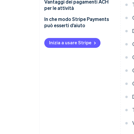
Vantaggi dei pagamenti ACH
Area geografica
per le attività
Costo
Risparmio di tempo e costi
In che modo Stripe Payments
può esserti d’aiuto
Sicurezza
Contabilità semplificata
Inizia a usare Stripe