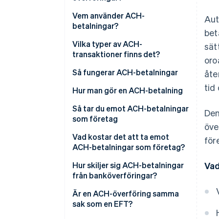
Vem använder ACH-
Aut
betalningar?
bet
Vilka typer av ACH-
sät
transaktioner finns det?
oro
Direktinsättning med ACH
Så fungerar ACH-betalningar
åte
tid
Direktbetalning via ACH
Hur man gör en ACH-betalning
Så tar du emot ACH-betalningar
Den
som företag
öve
1. Skaffa ett bankkonto för ditt
Vad kostar det att ta emot
för
företag
ACH-betalningar som företag?
2. Uppdatera ditt
Hur skiljer sig ACH-betalningar
Vad
betalningsflöde
från banköverföringar?
3. Presentera ett medgivande
Nätverk
Är en ACH-överföring samma
för dina kunder
sak som en EFT?
Snabbhet