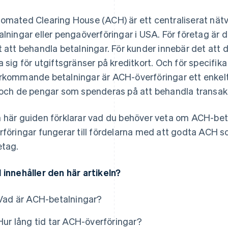
omated Clearing House (ACH) är ett centraliserat nätv
alningar eller pengaöverföringar i USA. För företag är det
t att behandla betalningar. För kunder innebär det att 
a sig för utgiftsgränser på kreditkort. Och för specifik
rkommande betalningar är ACH-överföringar ett enkelt 
 och de pengar som spenderas på att behandla transakt
 här guiden förklarar vad du behöver veta om ACH-beta
rföringar fungerar till fördelarna med att godta ACH 
etag.
 innehåller den här artikeln?
Vad är ACH-betalningar?
Hur lång tid tar ACH-överföringar?