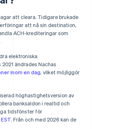
dagar att cleara. Tidigare brukade
rföringar att nå sin destination,
handla ACH-krediteringar som
.
dra elektroniska
rs 2021 ändrades Nachas
oner inom en dag
, vilket möjliggör
iserad höghastighetsversion av
lera banksaldon i realtid och
ga tidsfönster för
 EST
. Från och med 2026 kan de