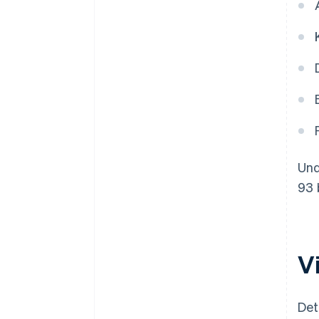
Und
93 
V
Det