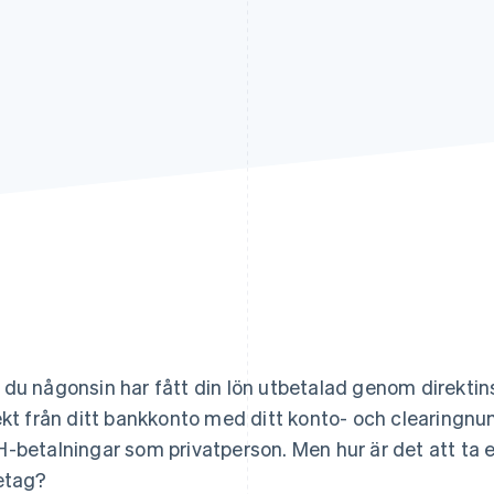
du någonsin har fått din lön utbetalad genom direktins
ekt från ditt bankkonto med ditt konto- och clearingn
-betalningar som privatperson. Men hur är det att t
etag?