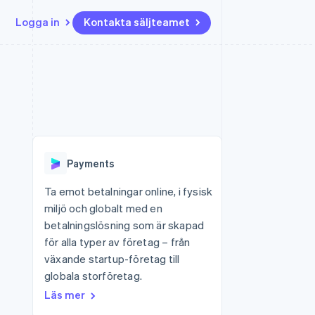
Logga in
Kontakta säljteamet
Resurser
Ecosystem
Kontakt
ch
Mer
er
Appintegrationer
Partner
Kontakta säljteamet
Product roadmap
Kodexempel
Stripe App Marketplace
Bli partner
Se vad som kommer härnäst
Utvecklarblogg
r plattformar
tid
API-status
Radar
 plattformar
Bedrägeribekämpning
nanstjänster
Payments
Atlas
tuella kort
Bolagsbildning för startups
Ta emot betalningar online, i fysisk
miljö och globalt med en
Climate
Koldioxidinfångning
betalningslösning som är skapad
för alla typer av företag – från
Identity
Identitetsverifiering online
växande startup-företag till
globala storföretag.
Läs mer