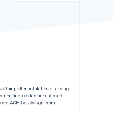
Stripe Sessions 2026
Se hur Stripe bygger den
ekonomiska
infrastrukturen för AI.
Titta nu
ättning eller betalat en elräkning
ummer, är du redan bekant med
a emot ACH-betalningar som