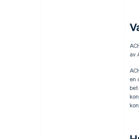
V
ACH
av 
ACH
en 
bet
kon
kon
H