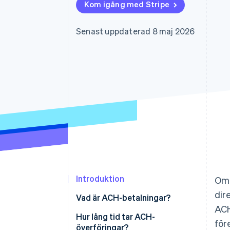
Kom igång med Stripe
Accelererad kassaprocess
Financial Connections
Länkade finanskontodata
Senast uppdaterad 8 maj 2026
Introduktion
Om 
dir
Vad är ACH-betalningar?
ACH
Hur lång tid tar ACH-
för
överföringar?