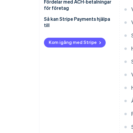
4. Samla in kunduppgifter.
Fördelar med ACH-betalningar
Geografi
för företag
Kostnad
Kostnads- och tidsbesparingar
Så kan Stripe Payments hjälpa
till
Säkerhet
Enkel bokföring
Kom igång med Stripe