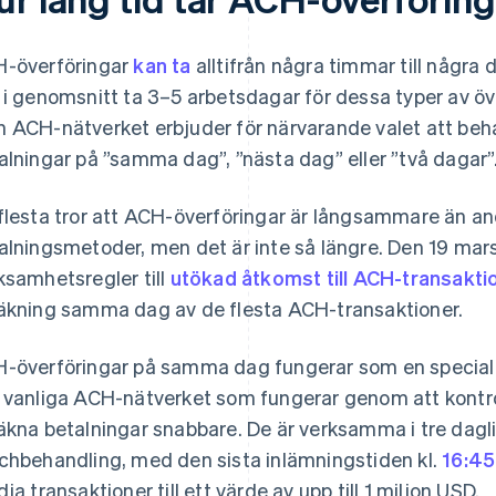
-överföringar
kan ta
alltifrån några timmar till några 
 i genomsnitt ta 3–5 arbetsdagar för dessa typer av öve
 ACH-nätverket erbjuder för närvarande valet att be
alningar på ”samma dag”, ”nästa dag” eller ”två dagar”
flesta tror att ACH-överföringar är långsammare än an
alningsmetoder, men det är inte så längre. Den 19 ma
ksamhetsregler till
utökad åtkomst till ACH-transakti
äkning samma dag av de flesta ACH-transaktioner.
-överföringar på samma dag fungerar som en special
 vanliga ACH-nätverket som fungerar genom att kontrol
äkna betalningar snabbare. De är verksamma i tre dagli
chbehandling, med den sista inlämningstiden kl.
16:45
dja transaktioner till ett värde av upp till 1 miljon USD.