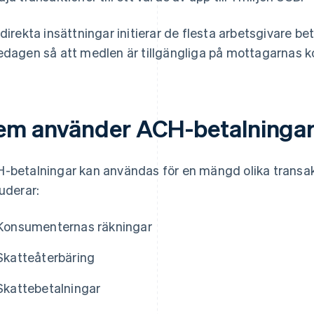
 direkta insättningar initierar de flesta arbetsgivare b
edagen så att medlen är tillgängliga på mottagarnas k
em använder ACH-betalninga
-betalningar kan användas för en mängd olika transak
luderar:
Konsumenternas räkningar
Skatteåterbäring
Skattebetalningar