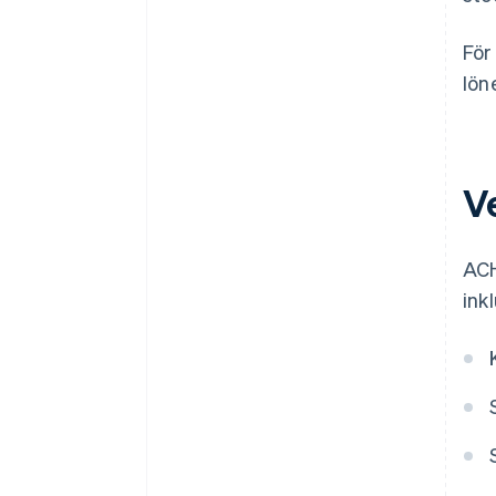
För
lön
V
ACH
ink