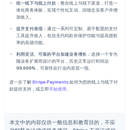
统一线下与线上付款：
整合线上与线下渠道，打造一
体化商务体验，实现个性化互动、回馈忠实客户并增
加收入。
提升支付表现：
通过一系列可定制、易于配置的支付
阿联酋
工具提升收入，包括无代码欺诈保护功能与提高授权
English
爱尔兰
率的高级功能。
English
爱沙尼亚
利用灵活、可靠的平台加速业务增长：
选择一个专为
English
随业务扩展而设计的平台，历史正常运行时间达
奥地利
99.999%，可靠性在行业内首屈一指。
Deutsch
English
澳大利亚
进一步了解
Stripe Payments
如何为您的线上与线下付
English
巴西
款提供支持，或立即
开始使用
。
Português
English
保加利亚
English
比利时
Nederlands
Français
Deutsch
English
本文中的内容仅供一般信息和教育目的，不应
波兰
English