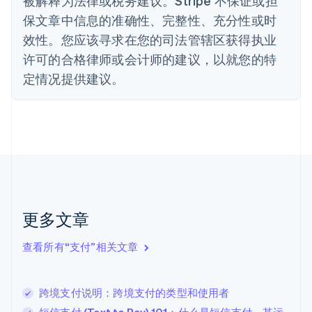
被解释为法律或税务建议。Stripe 不保证或担
丹麦
保文章中信息的准确性、完整性、充分性或时
English
效性。您应该寻求在您的司法管辖区获得执业
德国
Deutsch
English
许可的合格律师或会计师的建议，以就您的特
法国
定情况提供建议。
Français
English
芬兰
English
Svenska
荷兰
Nederlands
English
加拿大
English
Français
捷克
English
克罗地亚
更多文章
English
Italiano
拉脱维亚
查看所有“支付”相关文章
English
立陶宛
English
跨境支付说明：跨境支付的类型和使用者
列支敦士登
Deutsch
English