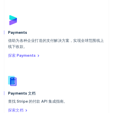
塞浦路斯
English
斯洛伐克
English
斯洛文尼亚
English
Italiano
Payments
泰国
ไทย
English
借助为各种企业打造的支付解决方案，实现全球范围线上
希腊
线下收款。
English
探索 Payments
西班牙
Español
English
新加坡
English
简体中文
新西兰
English
匈牙利
English
Payments 文档
意大利
查找 Stripe 的付款 API 集成指南。
Italiano
English
印度
探索文档
English