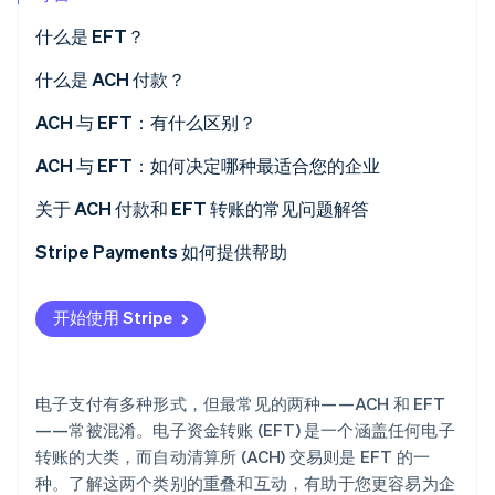
初创企业注册
什么是 EFT？
Climate
碳移除
什么是 ACH 付款？
Identity
ACH 付款类型
ACH 与 EFT：有什么区别？
在线身份验证
ACH 与 EFT：如何决定哪种最适合您的企业
关于 ACH 付款和 EFT 转账的常见问题解答
Stripe Payments 如何提供帮助
Stripe Sessions 2026
了解 Stripe 如何为 AI 构建经济基础设施。
立即观看
开始使用 Stripe
电子支付有多种形式，但最常见的两种——ACH 和 EFT
——常被混淆。电子资金转账 (EFT) 是一个涵盖任何电子
转账的大类，而自动清算所 (ACH) 交易则是 EFT 的一
种。了解这两个类别的重叠和互动，有助于您更容易为企