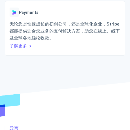
接入 125+ 种支
加密货币
Stripe Sigma
产品路线图
SaaS
付方式
自定义报告
购买
Sessions 年度大会
Terminal
Data Pipeline
Payments
招聘
线下支付
数据同步
资讯中心
Authorization
资源
无论您是快速成长的初创公司，还是全球化企业，Stripe
Stripe Press
Boost
按行业
都能提供适合您业务的支付解决方案，助您在线上、线下
支付成功率优
应用集成
及全球各地轻松收款。
化
AI 企业
代码示例
Link
创作者经济
开发者博客
了解更多
联系
加速结账
游戏
API 状态
Financial
酒店、旅游与休闲
联系销售
Connections
保险
成为合作伙伴
关联金融账户
媒体与娱乐
数据
非营利组织
专业服务
公共部门
零售
更多
Product roadmap
了解未来规划
生态系统
Radar
合作伙伴
欺诈防范
Stripe App Marketplace
导言
Atlas