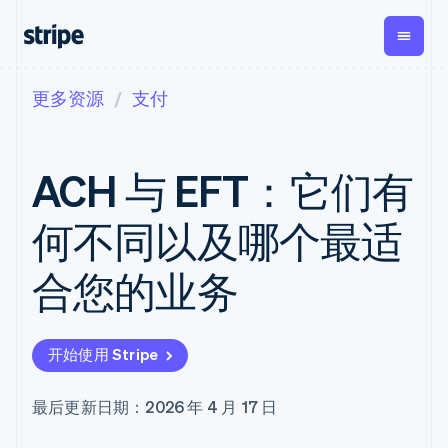
更多资源
支付
按企业阶段
文档
学习
支付
营收
资金管理
平台
易市
大型企业
Stripe 文档
博客
Payments
Billing
Treasury
初创企业
API 参考文档
客户案例
ACH 与 EFT：它们有
在线支付
经常性收入
Con
库与 SDK
指南
企业财务
Managed
Metronome
Stripe Apps
Payments
按用量计费
Global
平台
何不同以及哪个最适
备案商家解决
Payouts
Subscriptions
Capi
按应用场景
方案
平
支持
向第三方
订阅管理
Payment links
客户
合您的业务
指南
智能体商务
打款
Invoicing
Trea
加密货币
获取支持
无代码支付
一次性或定期
Capital
平
电子商务
接受线上付款
托管支持方案
企业融资
Checkout
账单
嵌入
嵌入式金融
实施预置结账流程
专业服务
预构建支付界
Crypto
Tax
融服
开始使用 Stripe
财务自动化
构建平台或交易市场
钱包、稳
面
销售税和增值
Iss
全球化企业
管理订阅
定币发行
Elements
税自动化
实体
应用内支付
提供按用量计费
灵活的 UI 组件
和发卡基
Crypto
Revenue
虚拟
最后更新日期：2026 年 4 月 17 日
交易市场
发行稳定币支持的支付卡
Onramp
Payment
Recognition
础设施
公司
资金管理
通过智能体配置和管理服
可嵌入的
methods
会计自动化
平台
务