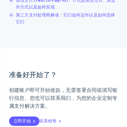
短信支付 (Text to Pay) 101：什么是短信支付、其运
卢森堡
作方式以及如何实现
Français
Deutsch
English
第三方支付处理商解读：它们如何运作以及如何选择
罗马尼亚
它们
English
马尔他
English
马来西亚
English
简体中文
美国
English
Español
简体中文
墨西哥
Español
English
准备好开始了？
挪威
English
葡萄牙
创建账户即可开始收款，无需签署合同或填写银
Português
English
行信息。您也可以联系我们，为您的企业定制专
日本
日本語
English
属支付解决方案。
瑞典
Svenska
English
瑞士
立即开始
联系销售
Deutsch
Français
Italiano
English