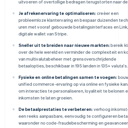
uitvoeren of overtollige bedragen terugstorten naar de 
Je afrekenervaring te optimaliseren:
creëer een
probleemloze klantervaring en bespaar duizenden tec
uren met vooraf gebouwde betalingsinterfaces en Link
digitale wallet van Stripe.
Sneller uit te breiden naar nieuwe markten:
bereik k
over de hele wereld en verminder de complexiteit en k
van multivalutabeheer met grensoverschrijdende
betaalopties, beschikbaar in 195 landen in 135+ valuta's.
Fysieke en online betalingen samen te voegen:
bouw
unified commerce-ervaring op via online en fysieke kan
om interacties te personaliseren, loyaliteit te belonen 
inkomsten te laten groeien.
De betaalprestaties te verbeteren:
verhoog inkomst
een reeks aanpasbare, eenvoudig te configureren betaa
waaronder no code-fraudebescherming en geavancee