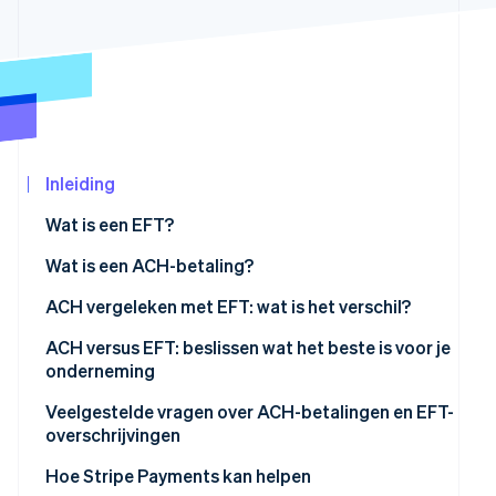
Oprichting van een start-up
Climate
CO₂-verwijdering
Ecosysteem
Identity
Partners
Online identiteitsverificatie
Stripe App
Marketplace
Inleiding
Wat is een EFT?
Stripe Sessions 2026
Wat is een ACH-betaling?
Ontdek hoe Stripe de economische infrastructu
Nu bekijken
Soorten ACH-betalingen
ACH vergeleken met EFT: wat is het verschil?
ACH versus EFT: beslissen wat het beste is voor je
onderneming
Veelgestelde vragen over ACH-betalingen en EFT-
overschrijvingen
Hoe Stripe Payments kan helpen