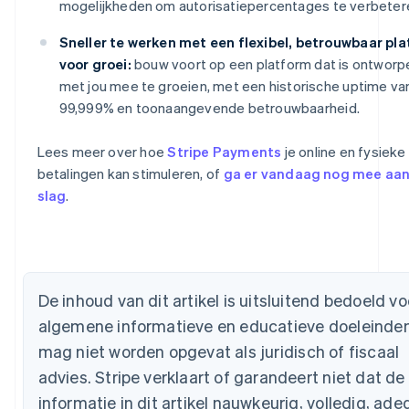
mogelijkheden om autorisatiepercentages te verbeter
Sneller te werken met een flexibel, betrouwbaar pl
voor groei:
bouw voort op een platform dat is ontwor
met jou mee te groeien, met een historische uptime va
99,999% en toonaangevende betrouwbaarheid.
Lees meer over hoe
Stripe Payments
je online en fysieke
betalingen kan stimuleren, of
ga er vandaag nog mee aan
slag
.
Australië
English
België
Nederlands
Français
Deutsch
English
Brazilië
De inhoud van dit artikel is uitsluitend bedoeld vo
Português
English
algemene informatieve en educatieve doeleinde
Bulgarije
mag niet worden opgevat als juridisch of fiscaal
English
Canada
advies. Stripe verklaart of garandeert niet dat de
English
Français
informatie in dit artikel nauwkeurig, volledig, ad
Cyprus