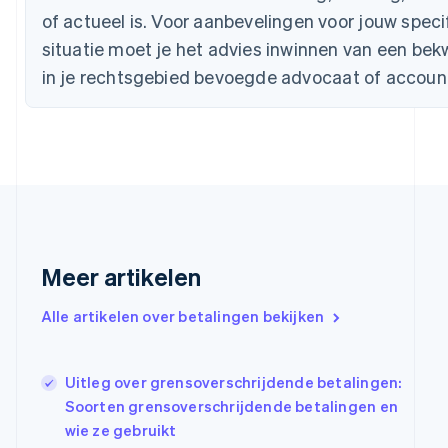
English
of actueel is. Voor aanbevelingen voor jouw speci
Denemarken
situatie moet je het advies inwinnen van een be
English
Duitsland
in je rechtsgebied bevoegde advocaat of accoun
Deutsch
English
Estland
English
Finland
English
Svenska
Frankrijk
Français
English
Gibraltar
English
Meer artikelen
Griekenland
English
Alle artikelen over betalingen bekijken
Hongarije
English
Hongkong SAR, China
Uitleg over grensoverschrijdende betalingen:
English
简体中文
Ierland
Soorten grensoverschrijdende betalingen en
English
wie ze gebruikt
India