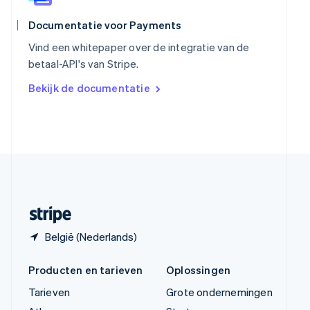
ไทย
English
Tsjechië
Documentatie voor Payments
English
Vind een whitepaper over de integratie van de
Vasteland van China
betaal-API's van Stripe.
简体中文
English
Verenigd Koninkrijk
Bekijk de documentatie
English
Verenigde Arabische Emiraten
English
Verenigde Staten
English
Español
简体中文
Zweden
Svenska
English
Zwitserland
Deutsch
Français
Italiano
English
België (Nederlands)
Producten en tarieven
Oplossingen
Tarieven
Grote ondernemingen