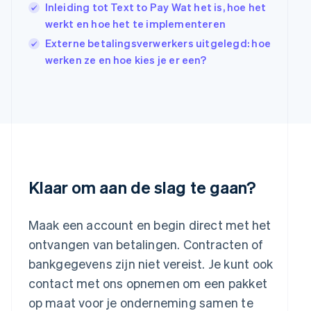
Inleiding tot Text to Pay Wat het is, hoe het
English
werkt en hoe het te implementeren
Italië
Italiano
English
Externe betalingsverwerkers uitgelegd: hoe
Japan
werken ze en hoe kies je er een?
日本語
English
Kroatië
English
Italiano
Letland
English
Liechtenstein
Deutsch
English
Litouwen
English
Klaar om aan de slag te gaan?
Luxemburg
Français
Deutsch
English
Maleisië
Maak een account en begin direct met het
English
简体中文
ontvangen van betalingen. Contracten of
Malta
bankgegevens zijn niet vereist. Je kunt ook
English
Mexico
contact met ons opnemen om een pakket
Español
English
op maat voor je onderneming samen te
Nederland