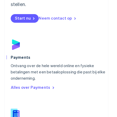
stellen.
Nederlands
English
Nieuw-Zeeland
English
Start nu
Neem contact op
Noorwegen
English
Oostenrijk
Deutsch
English
Polen
English
Portugal
Português
English
Payments
Roemenië
Ontvang over de hele wereld online en fysieke
English
Singapore
betalingen met een betaaloplossing die past bij elke
English
简体中文
onderneming.
Slovenië
Alles over Payments
English
Italiano
Slowakije
English
Spanje
Español
English
Thailand