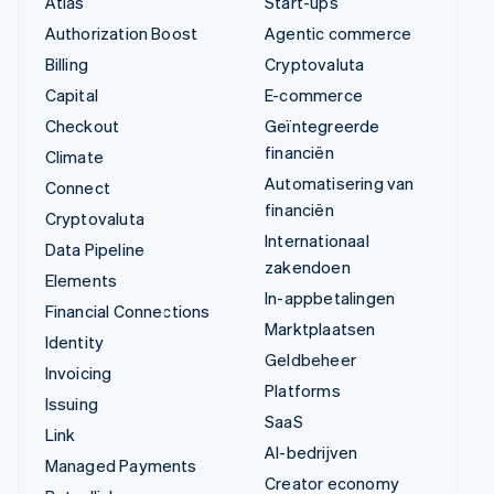
Atlas
Start-ups
Authorization Boost
Agentic commerce
Billing
Cryptovaluta
Capital
E-commerce
Checkout
Geïntegreerde
financiën
Climate
Automatisering van
Connect
financiën
Cryptovaluta
Internationaal
Data Pipeline
zakendoen
Elements
In-appbetalingen
Financial Connections
Marktplaatsen
Identity
Geldbeheer
Invoicing
Platforms
Issuing
SaaS
Link
AI-bedrijven
Managed Payments
Creator economy