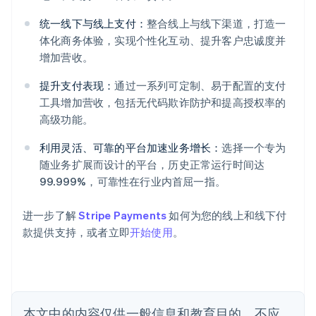
统一线下与线上支付：
整合线上与线下渠道，打造一
体化商务体验，实现个性化互动、提升客户忠诚度并
增加营收。
阿联酋
提升支付表现：
通过一系列可定制、易于配置的支付
English
爱尔兰
工具增加营收，包括无代码欺诈防护和提高授权率的
English
高级功能。
爱沙尼亚
English
利用灵活、可靠的平台加速业务增长：
选择一个专为
奥地利
随业务扩展而设计的平台，历史正常运行时间达
Deutsch
English
99.999%，可靠性在行业内首屈一指。
澳大利亚
English
巴西
进一步了解
Stripe Payments
如何为您的线上和线下付
Português
English
款提供支持，或者立即
开始使用
。
保加利亚
English
比利时
Nederlands
Français
Deutsch
English
波兰
本文中的内容仅供一般信息和教育目的，不应
English