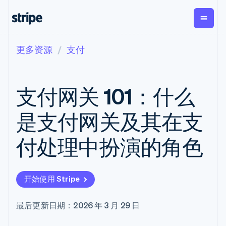
更多资源
支付
按企业阶段
文档
学习
支付
营收
资金管理
平台
易市
大型企业
Stripe 文档
博客
Payments
Billing
Treasury
初创企业
API 参考文档
客户案例
支付网关 101：什么
在线支付
经常性收入
Con
库与 SDK
指南
企业财务
Managed
Metronome
Stripe Apps
Payments
按用量计费
Global
平台
是支付网关及其在支
备案商家解决
Payouts
Subscriptions
Capi
按应用场景
方案
平
支持
向第三方
订阅管理
Payment links
客户
付处理中扮演的角色
指南
智能体商务
打款
Invoicing
Trea
加密货币
获取支持
无代码支付
一次性或定期
Capital
平
电子商务
接受线上付款
托管支持方案
企业融资
Checkout
账单
嵌入
嵌入式金融
实施预置结账流程
专业服务
预构建支付界
Crypto
Tax
融服
开始使用 Stripe
财务自动化
构建平台或交易市场
钱包、稳
面
销售税和增值
Iss
全球化企业
管理订阅
定币发行
Elements
税自动化
实体
应用内支付
提供按用量计费
灵活的 UI 组件
和发卡基
Crypto
Revenue
虚拟
最后更新日期：2026 年 3 月 29 日
交易市场
发行稳定币支持的支付卡
Onramp
Payment
Recognition
础设施
公司
资金管理
通过智能体配置和管理服
可嵌入的
methods
会计自动化
平台
务