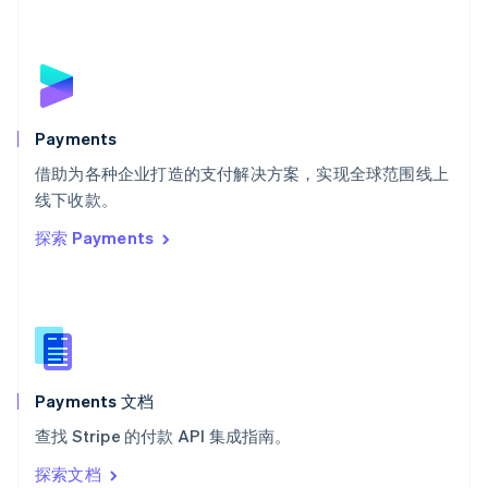
塞浦路斯
English
斯洛伐克
English
斯洛文尼亚
English
Italiano
Payments
泰国
ไทย
English
借助为各种企业打造的支付解决方案，实现全球范围线上
希腊
线下收款。
English
探索 Payments
西班牙
Español
English
新加坡
English
简体中文
新西兰
English
匈牙利
English
Payments 文档
意大利
查找 Stripe 的付款 API 集成指南。
Italiano
English
印度
探索文档
English