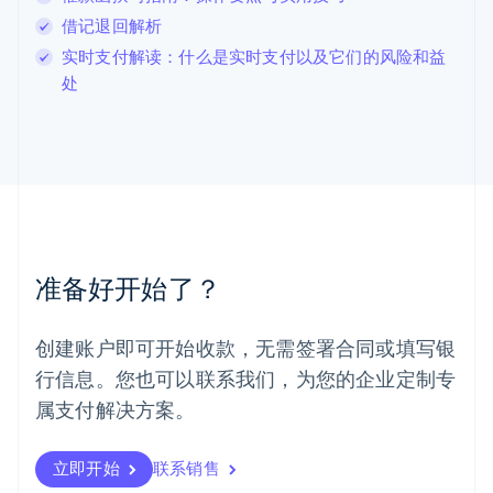
卢森堡
借记退回解析
Français
Deutsch
English
实时支付解读：什么是实时支付以及它们的风险和益
罗马尼亚
处
English
马尔他
English
马来西亚
English
简体中文
美国
English
Español
简体中文
墨西哥
Español
English
准备好开始了？
挪威
English
葡萄牙
创建账户即可开始收款，无需签署合同或填写银
Português
English
行信息。您也可以联系我们，为您的企业定制专
日本
日本語
English
属支付解决方案。
瑞典
Svenska
English
瑞士
立即开始
联系销售
Deutsch
Français
Italiano
English