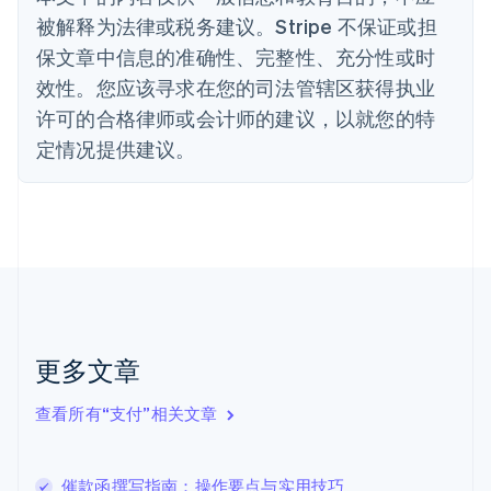
丹麦
被解释为法律或税务建议。Stripe 不保证或担
English
保文章中信息的准确性、完整性、充分性或时
德国
效性。您应该寻求在您的司法管辖区获得执业
Deutsch
English
法国
许可的合格律师或会计师的建议，以就您的特
Français
English
定情况提供建议。
芬兰
English
Svenska
荷兰
Nederlands
English
加拿大
English
Français
捷克
English
克罗地亚
English
Italiano
更多文章
拉脱维亚
English
查看所有“支付”相关文章
立陶宛
English
列支敦士登
催款函撰写指南：操作要点与实用技巧
Deutsch
English