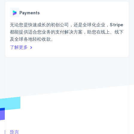
接入 125+ 种支
加密货币
Stripe Sigma
产品路线图
SaaS
付方式
自定义报告
购买
Sessions 年度大会
Terminal
Data Pipeline
Payments
招聘
线下支付
数据同步
资讯中心
Authorization
资源
无论您是快速成长的初创公司，还是全球化企业，Stripe
Stripe Press
Boost
按行业
都能提供适合您业务的支付解决方案，助您在线上、线下
支付成功率优
应用集成
及全球各地轻松收款。
化
AI 企业
代码示例
Link
创作者经济
开发者博客
了解更多
联系
加速结账
游戏
API 状态
Financial
酒店、旅游与休闲
联系销售
Connections
保险
成为合作伙伴
关联金融账户
媒体与娱乐
数据
非营利组织
专业服务
公共部门
零售
更多
Product roadmap
了解未来规划
生态系统
Radar
合作伙伴
欺诈防范
Stripe App Marketplace
导言
Atlas