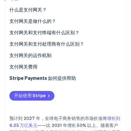
初创企业注册
什么是支付网关？
Climate
碳移除
支付网关是做什么的？
Identity
支付网关和支付终端有什么区别？
在线身份验证
各解决方案的使用场景
支付网关和支付处理商有什么区别？
后台如何处理付款
支付网关
支付网关的运作机制
支付网关和终端如何保护交易数据
支付处理商
支付网关费用
Stripe Sessions 2026
了解 Stripe 如何为 AI 构建经济基础设施。
如何设置每个选项并将其与您的业务集成
Stripe Payments 如何提供帮助
立即观看
开始使用 Stripe
预计到 2027 年，全球电子商务销售的市场价值将
增长到
6.35 万亿美元
——比 2021 年增长 50% 以上。随着客户