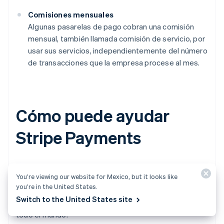
Comisiones mensuales
Algunas pasarelas de pago cobran una comisión
mensual, también llamada comisión de servicio, por
usar sus servicios, independientemente del número
de transacciones que la empresa procese al mes.
Cómo puede ayudar
Stripe Payments
Stripe Payments
proporciona una solución de pagos
You’re viewing our website for Mexico, but it looks like
unificada y global que permite que cualquier empresa,
you’re in the United States.
desde startups en expansión hasta empresas
Switch to the United States site
globales, acepte pagos electrónicos, en persona y en
todo el mundo.