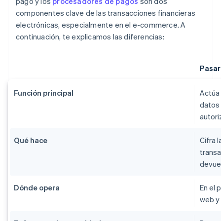
pago y los
procesadores de pagos
son dos
componentes clave de las transacciones financieras
electrónicas, especialmente en el e-commerce. A
continuación, te explicamos las diferencias:
Pasar
Función principal
Actúa 
datos 
autori
Qué hace
Cifra 
transa
devue
Dónde opera
En el 
web y 