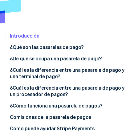
Ecosistema
Sesiones de Stripe 2026
Socios
Descubre cómo Stripe construye la infraestructura económi
Introducción
Stripe App Marketplace
Mirar ahora
¿Qué son las pasarelas de pago?
¿De qué se ocupa una pasarela de pago?
¿Cuál es la diferencia entre una pasarela de pago y
una terminal de pago?
Dónde se utiliza cada solución
¿Cuál es la diferencia entre una pasarela de pago y
un procesador de pagos?
Cómo se procesan los pagos en segundo plano
Pasarela de pagos
¿Cómo funciona una pasarela de pagos?
Cómo las pasarelas de pago y los terminales
protegen los datos de las transacciones
Procesador de pagos
Comisiones de la pasarela de pagos
Cómo se configura e integra cada opción con tu
Cómo puede ayudar Stripe Payments
empresa