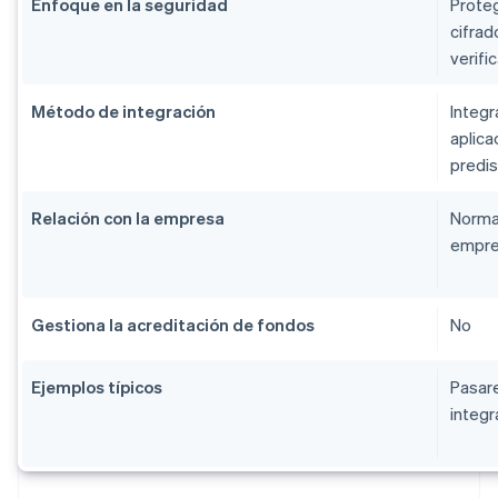
Enfoque en la seguridad
Proteg
cifrad
verifi
Método de integración
Integr
aplic
predi
Relación con la empresa
Normal
empr
Gestiona la acreditación de fondos
No
Ejemplos típicos
Pasare
integr