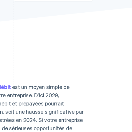
Stripe Sessions 2026
Découvrez comment
Stripe construit
l’infrastructure
économique de l’IA.
Regarder la vidéo
débit
est un moyen simple de
re entreprise. D’ici 2029,
débit et prépayées pourrait
n, soit une hausse significative par
strées en 2024. Si votre entreprise
é de sérieuses opportunités de