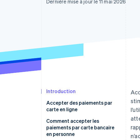
Authorization Boost
Dernière mise à jour le 11 mai 2026
Acceptation optimisée
Link
Paiements accélérés
Financial Connections
Comptes financiers associés
Introduction
Acc
sti
Accepter des paiements par
carte en ligne
l’u
att
Comment accepter les
rap
paiements par carte bancaire
en personne
n’a