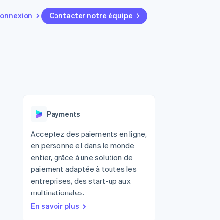
onnexion
Contacter notre équipe
Ressources
Écosystème
Contact
t marketplaces
Plus
Intégrations d'applications
Partenaires
Contacter notre équipe
Product roadmap
elle
Exemples de code
Stripe App Marketplace
Devenir partenaire
Découvrez les prochaines
r les
Blog des développeurs
évolutions
rs
État de l'API
Radar
Payments
Prévention de la fraude
ratif
Atlas
Acceptez des paiements en ligne,
Constitution de start-up
en personne et dans le monde
Climate
entier, grâce à une solution de
Élimination du carbone
paiement adaptée à toutes les
Identity
entreprises, des start-up aux
Vérification de l'identité
multinationales.
En savoir plus