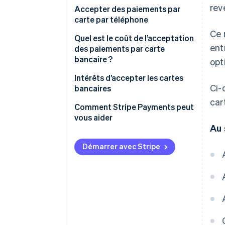
rev
Sélectionnez le matériel adapté
Accepter des paiements par
à la configuration de votre
carte par téléphone
entreprise
Ce 
Quel est le coût de l’acceptation
ent
Connectez votre matériel au
des paiements par carte
logiciel POS
bancaire ?
opt
Déterminez vos besoins
Intérêts d’accepter les cartes
Ci-
spécifiques en matière de
bancaires
services
car
Comment Stripe Payments peut
vous aider
Au 
Démarrer avec Stripe