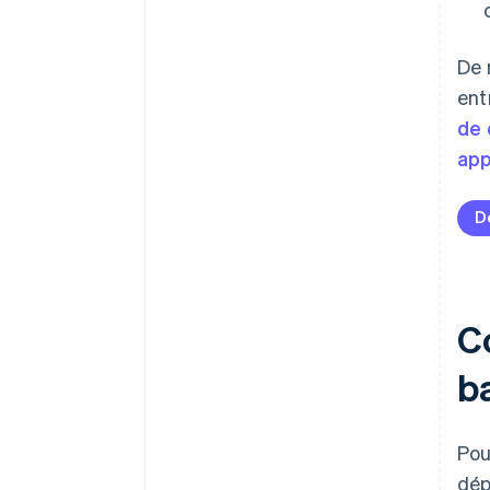
De 
ent
de 
app
D
C
b
Pou
dép