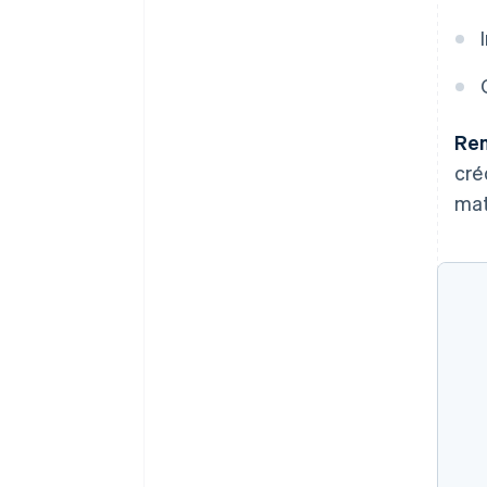
Rem
cré
mat