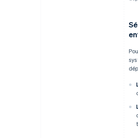
Sé
en
Pou
sy
dép